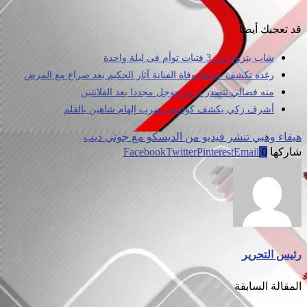
قد تعجبك أيضاً
شاب يتزوج من 3 فتيات توأم فى ليلة واحدة
رغده تكشف حقيقة وفاة الفنانة آثار الحكيم بعد صراع مع المرض
منه فضالي تتصدر تريند جوجل مجددا بعد الفلانتين
أشرف زكي يكشف كواليس ضرب إلهام شاهين بالقلم
هيفاء وهبي تنشر فيديو من الديسكو مع جوني ديب
شاركها
0
Email
Pinterest
Twitter
Facebook
رئيس التحرير
المقالة السابقة