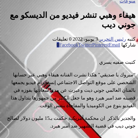
منوعات
هيفاء وهبي تنشر فيديو من الديسكو مع
جوني ديب
كتبه
رئيس التحرير
3 يونيو، 2022
0 تعليقات
شاركها
Email
Pinterest
Twitter
Facebook
0
كتبت صفيه يسري
“مبروك يا صديقي” هكذا نشرت الفنانه هيفاء وهبي عبر حسابها
الشخصي على موقع التواصل الاجتماعي إنستجرام فيديو يجمعها
بالفنان العالمي جوني ديت وعبرت عن مدي سعادتها بفوزه في
قضيته ضد امبر هيرد وهو ما جعل الكثير من جمهورها يتداول هذا
الفيديو بنوع من الكوميديا والمفاجأة بنفس الوقت.
والجدير بالذكر ان محكمة أمريكية حكمت بـ15 مليون دولار لصالح
جوني ديب في قضية التشهير ضد آمبر هيرد.