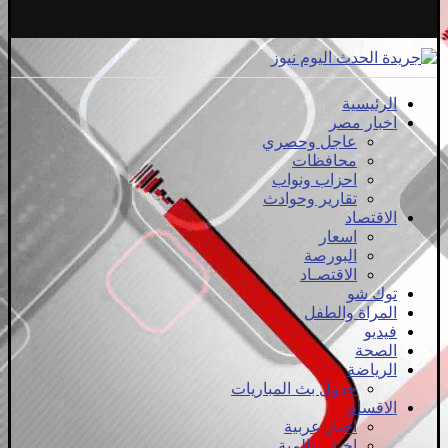
الرئيسية
اخبار مصر
عاجل وحصري
محافظات
احزاب ونواب
تقارير وحوادث
الاقتصاد
اسعار
البورصة
الاقتصـاد
توك شو
المراة والطفل
فيديو
الصحة
الرياضة
جدول بث المباريات
الاقسام
اخبار عربية
اخبار عالمية