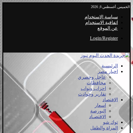
الخميس, أغسطس 6, 2026
سياسة الاستخدام
اتفاقية الاستخدام
عن الموقع
Login/Register
الرئيسية
اخبار مصر
عاجل وحصري
محافظات
احزاب ونواب
تقارير وحوادث
الاقتصاد
اسعار
البورصة
الاقتصـاد
توك شو
المراة والطفل