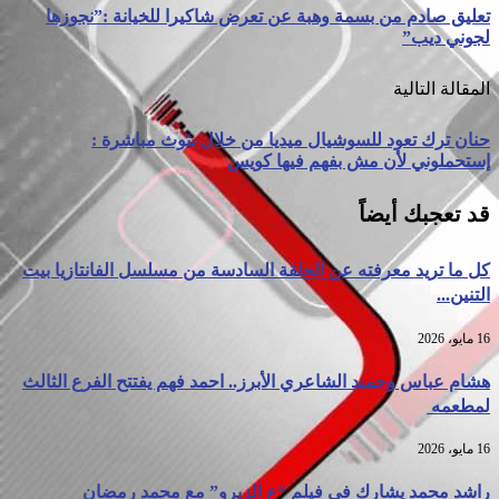
تعليق صادم من بسمة وهبة عن تعرض شاكيرا للخيانة :”نجوزها
لجوني ديب”
المقالة التالية
حنان ترك تعود للسوشيال ميديا من خلال بثوث مباشرة :
إستحملوني لأن مش بفهم فيها كويس
قد تعجبك أيضاً
كل ما تريد معرفته عن الحلقة السادسة من مسلسل الفانتازيا بيت
التنين...
16 مايو، 2026
هشام عباس وحميد الشاعري الأبرز.. احمد فهم يفتتح الفرع الثالث
لمطعمه
16 مايو، 2026
راشد محمد يشارك في فيلم “ع الزيرو” مع محمد رمضان