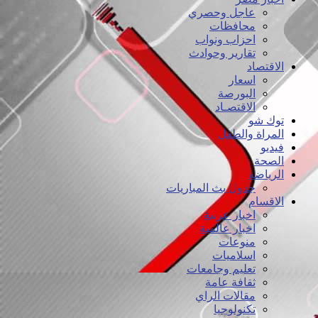
عاجل وحصري
محافظات
احزاب ونواب
تقارير وحوادث
الاقتصاد
اسعار
البورصة
الاقتصـاد
توك شو
المراة والطفل
فيديو
الصحة
الرياضة
جدول بث المباريات
الاقسام
اخبار عربية
اخبار عالمية
منوعات
اسلاميات
تعليم وجامعات
ثقافة عامة
مقالات الراي
تكنولوجيا