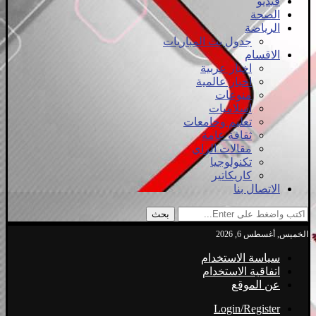
فيديو
الصحة
الرياضة
جدول بث المباريات
الاقسام
اخبار عربية
اخبار عالمية
منوعات
اسلاميات
تعليم وجامعات
ثقافة عامة
مقالات الراي
تكنولوجيا
كاريكاتير
الاتصال بنا
بحث
الخميس, أغسطس 6, 2026
سياسة الاستخدام
اتفاقية الاستخدام
عن الموقع
Login/Register