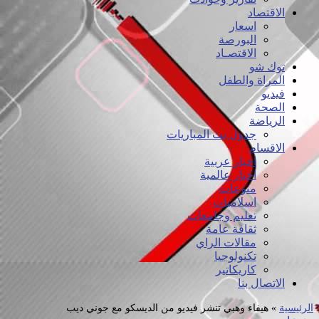
الاقتصاد
اسعار
البورصة
الاقتصـاد
توك شو
المراة والطفل
فيديو
الصحة
الرياضة
جدول بث المباريات
الاقسام
اخبار عربية
اخبار عالمية
منوعات
اسلاميات
تعليم وجامعات
ثقافة عامة
مقالات الراي
تكنولوجيا
كاريكاتير
الاتصال بنا
الرئيسية
»
هيفاء وهبي تنشر فيديو من الديسكو مع جوني ديب