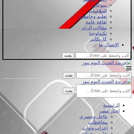
منوعات
اسلاميات
تعليم وجامعات
ثقافة عامة
مقالات الراي
تكنولوجيا
كاريكاتير
الاتصال بنا
بحث
بحث
بحث
الرئيسية
اخبار مصر
عاجل وحصري
محافظات
احزاب ونواب
تقارير وحوادث