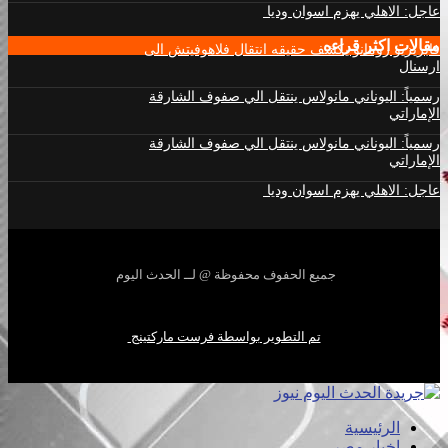
عاجل: الاهلي يهزم اسوان وديا
مقالات اكثر قراءه
فابريزيو رومانو يكشف حقيقه انتقال فلاهوفيتش الى
ارسنال
رسمياً: اليوناني مانولاس ينتقل الي صفوف الشارقة
الإماراتي
رسمياً: اليوناني مانولاس ينتقل الي صفوف الشارقة
الإماراتي
عاجل: الاهلي يهزم اسوان وديا
جميع الحفوف محفوظة @ لــ الحدث اليوم
تم التطوير بواسطة فرست ماركتينج
الرئيسية
اخبار مصر