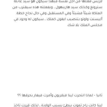
لاريس فعلها من أجل نفسه فبهذا سيكون هو سيد عائلة
سترونغ وكذلك سيد هارينهول ، وبفعلته هذه سيقترب من
الملكة شيئاً فشيئاً وفي المستقبل وفي حال نجاح خطة
أليسنت واوتو بتنصيب ايغون كملك ، سيكون له وجود في
مجلس الملك بلا شك
ثانيا – لماذا انتحرت لينا فيلاريون وأمرت فيغار بحرقها ؟؟
لينا كانت راح تموت ببطئ بسبب الولادة ، لذلك قررت تاخذ