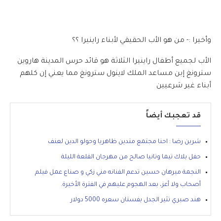
وأخيرا :- من هو الأب الحقيقي لأبناء راينيرا ؟؟
الأب لجميع أطفال راينيرا الثلاثة هو قائد حرس المدينة هاروين
سترونغ إبن مساعد الملك لاينول سترونغ مما يعني إن كلهم
أبناء غير شرعيين
قد تعجبك أيضاً
شرين رضا : احنا مجتمع متدين ظاهريا وحولو الدين لعنف
حفل بلاك تيما وتانيا صالح من مهرجان القلعة الليلة
النجمة ميرهان حسين تدعم الفنانه مني زكي و صناع عمل فيلم
أصحاب ولا أعز، بعد الهجوم عليهم في الفترة الأخيرة.
هند صبري تثير الجدل بفستان سعره 5000 دولار