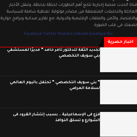
قناة الحدث منصة إخبارية تتابع أهم التطورات لحظة بلحظة، وتنقل الأخبار
العاجلة والتحليلات المتعمقة من مصادر موثوقة. تغطية شاملة للسياسة
والاقتصاد والأمن والملفات الإقليمية والدولية، مع تقارير ميدانية وبرامج حوارية
تضعك في قلب الصورة.
Facebook
Twitter
Youtube
Linkedin
Envelope
Rss
اخبار حصرية
تجديد الثقة للدكتور تامر حامد ” مديرًا لمستشفي
بني سويف التخصصي
” بني سويف التخصصي ” تحتفل باليوم العالمي
لسلامة المرضي
فزع فى الإسماعيلية .. بسبب إنتشار القرود فى
الشوارع و تسلق النوافذ