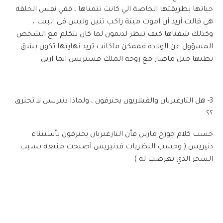
حياتها بطريقتها الخاصة الي كانت تتمناها ، ففي نفس الحلقة
هي قالت أريد أن اموت ميتة راكب تنين وليس في البيت ،
وكذلك شفناها كيف تنظر لديمون لما كان يتكلم مع الشخص
المسؤول عن الولادة فممكن ماكانت تريد نهايتها تكون بشق
بطنها مثل ماصار مع زوجة الملك فسيريس ايما ارين
3- هل التارغيريان والفيلاريون يحترقون ، ولماذا دنيريس لا تحترق
؟؟
حسب كلام جورج مارتن فأن التارغيريان يحترقون بأستثناء
دنيريس ( وحسب النظريات فدنيريس أصبحت منيعة بسبب
السحر الذي تعرضت له )