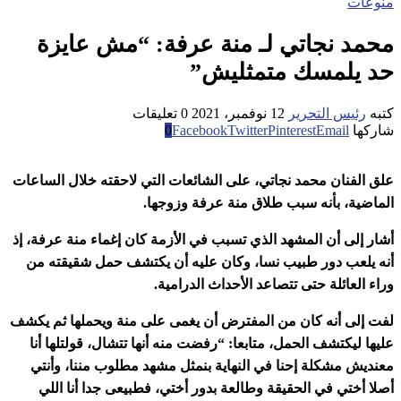
منوعات
محمد نجاتي لـ منة عرفة: “مش عايزة
حد يلمسك متمثليش”
كتبه
رئيس التحرير
12 نوفمبر، 2021
0 تعليقات
شاركها
Email
Pinterest
Twitter
Facebook
0
علق الفنان محمد نجاتي، على الشائعات التي لاحقته خلال الساعات
الماضية، بأنه سبب طلاق منة عرفة وزوجها.
أشار إلى أن المشهد الذي تسبب في الأزمة كان إغماء منة عرفة، إذ
أنه يلعب دور طبيب نسا، وكان عليه أن يكتشف حمل شقيقته من
وراء العائلة حتى تتصاعد الأحداث الدرامية.
لفت إلى أنه كان من المفترض أن يغمى على منة ويحملها ثم يكشف
عليها ليكتشف الحمل، متابعا: “رفضت منه أنها تتشال، قولتلها أنا
معنديش مشكلة إحنا في النهاية بنمثل مشهد مطلوب مننا، وأنتي
أصلا أختي في الحقيقة وطالعة بدور أختي، فطبيعى جدا أنا اللي