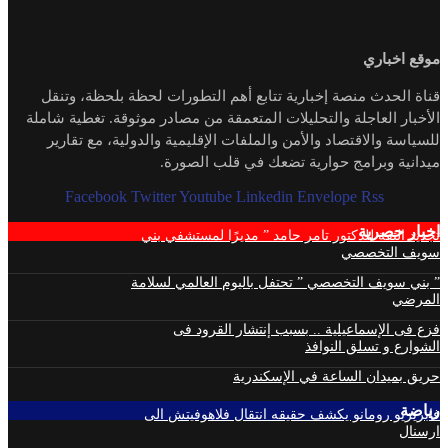
موقع اخباري
قناة الحدث منصة إخبارية تتابع أهم التطورات لحظة بلحظة، وتنقل
الأخبار العاجلة والتحليلات المتعمقة من مصادر موثوقة. تغطية شاملة
للسياسة والاقتصاد والأمن والملفات الإقليمية والدولية، مع تقارير
ميدانية وبرامج حوارية تضعك في قلب الصورة.
Facebook
Twitter
Youtube
Linkedin
Envelope
Rss
اخبار حصرية
تجديد الثقة للدكتور تامر حامد ” مديرًا لمستشفي بني
سويف التخصصي
” بني سويف التخصصي ” تحتفل باليوم العالمي لسلامة
المرضي
فزع فى الإسماعيلية .. بسبب إنتشار القرود فى
الشوارع و تسلق النوافذ
حريق بميدان الساعة في الإسكندرية
رياضة
فابريزيو رومانو يكشف حقيقه انتقال فلاهوفيتش الى
ارسنال