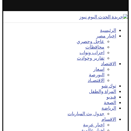
الرئيسية
اخبار مصر
عاجل وحصري
محافظات
احزاب ونواب
تقارير وحوادث
الاقتصاد
اسعار
البورصة
الاقتصـاد
توك شو
المراة والطفل
فيديو
الصحة
الرياضة
جدول بث المباريات
الاقسام
اخبار عربية
اخبار عالمية