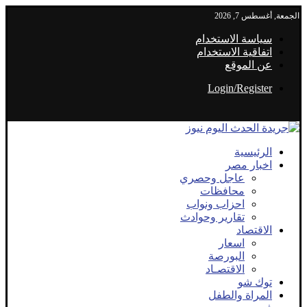
الجمعة, أغسطس 7, 2026
سياسة الاستخدام
اتفاقية الاستخدام
عن الموقع
Login/Register
الرئيسية
اخبار مصر
عاجل وحصري
محافظات
احزاب ونواب
تقارير وحوادث
الاقتصاد
اسعار
البورصة
الاقتصـاد
توك شو
المراة والطفل