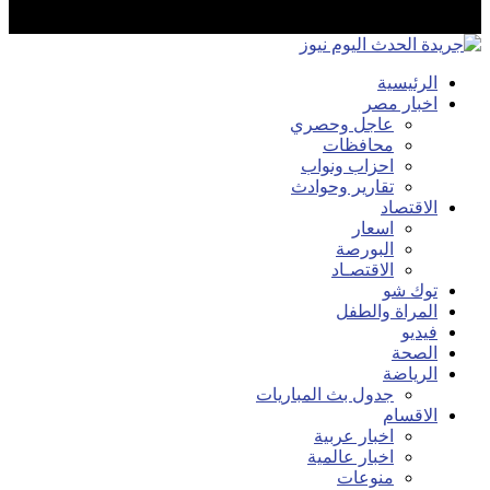
الرئيسية
اخبار مصر
عاجل وحصري
محافظات
احزاب ونواب
تقارير وحوادث
الاقتصاد
اسعار
البورصة
الاقتصـاد
توك شو
المراة والطفل
فيديو
الصحة
الرياضة
جدول بث المباريات
الاقسام
اخبار عربية
اخبار عالمية
منوعات