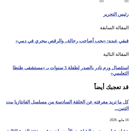
رئيس التحرير
المقالة السابقة
فيفي عبده: «بحب أصاحب رجالة.. والرقص بيجري في دمي»
المقالة التالية
استئصال ورم نادر بالصدر لطفلة 3 سنوات بـ «مستشفى طنطا
التعليمي»
قد تعجبك أيضاً
كل ما تريد معرفته عن الحلقة السادسة من مسلسل الفانتازيا بيت
التنين...
16 مايو، 2026