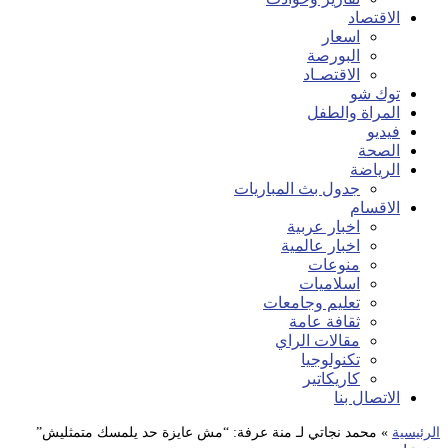
الاقتصاد
اسعار
البورصة
الاقتصـاد
توك شو
المراة والطفل
فيديو
الصحة
الرياضة
جدول بث المباريات
الاقسام
اخبار عربية
اخبار عالمية
منوعات
اسلاميات
تعليم وجامعات
ثقافة عامة
مقالات الراي
تكنولوجيا
كاريكاتير
الاتصال بنا
الرئيسية
»
محمد نجاتي لـ منة عرفة: “مش عايزة حد يلمسك متمثليش”