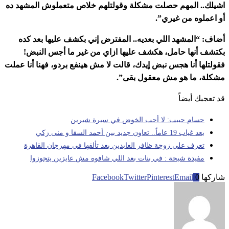
اشيلك.. المهم حصلت مشكلة وقولتلهم خلاص متعملوش المشهد ده
أو اعملوه من غيري”.
أضاف: “المشهد اللي بعديه.. المفترض إني بكشف عليها بعد كده
بكتشف أنها حامل، هكشف عليها ازاي من غير ما أجس النبض!
فقولتلها أنا هجس نبض إيدك، قالت لا مش هينفع بردو، فهنا أنا عملت
مشكلة، ما هو مش معقول بقى”.
قد تعجبك أيضاً
حسام حبيب: لا أحب الخوض في سيرة شيرين
بعد غياب 19 عاماً.. تعاون جديد بين أحمد السقا و منى زكي
تعرف علي زوجة ظافر العابدين بعد تألقها في مهرجان القاهرة
مفيدة شيحة : في بنات بعد اللي شافوه مش عايزين يتجوزوا
شاركها
0
Email
Pinterest
Twitter
Facebook