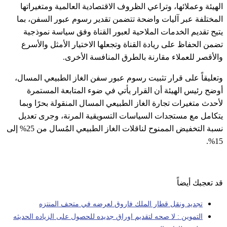
الهيئة وعملائها، وتراعي الظروف الاقتصادية العالمية ومتغيراتها
المختلفة عبر آليات واضحة تتضمن تقدير رسوم عبور السفن، بما
يتيح تقديم الخدمات الملاحية لعبور القناة وفق سياسة نموذجية
تضمن الحفاظ على ريادة القناة وتجعلها الاختيار الأمثل والأسرع
والأقصر للعملاء مقارنة بالطرق المنافسة الأخرى.
وتعليقاً على قرار تثبيت رسوم عبور سفن الغاز الطبيعي المسال،
أوضح رئيس الهيئة أن القرار يأتي في ضوء المتابعة المستمرة
لأحدث متغيرات تجارة الغاز الطبيعي المسال المنقولة بحرًا وبما
يتكامل مع مستجدات السياسات التسويقية المرنة، وجرى تعديل
نسبة التخفيض الممنوح لناقلات الغاز الطبيعي المُسال من 25% إلى
15%.
قد تعجبك أيضاً
تجديد ونقل قطار الملك فاروق لعرضه في متحف المنتزه
التموين : لا صحه لتقديم اوراق جديده للحصول على الزياده الحديثه