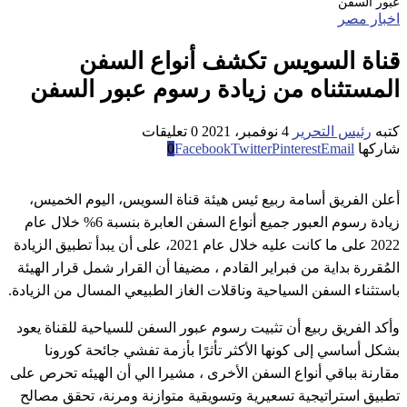
عبور السفن
اخبار مصر
قناة السويس تكشف أنواع السفن
المستثناه من زيادة رسوم عبور السفن
كتبه
رئيس التحرير
4 نوفمبر، 2021
0 تعليقات
شاركها
Email
Pinterest
Twitter
Facebook
0
أعلن الفريق أسامة ربيع ئيس هيئة قناة السويس، اليوم الخميس،
زيادة رسوم العبور جميع أنواع السفن العابرة بنسبة 6% خلال عام
2022 على ما كانت عليه خلال عام 2021، على أن يبدأ تطبيق الزيادة
المُقررة بداية من فبراير القادم ، مضيفا أن القرار شمل قرار الهيئة
باستثناء السفن السياحية وناقلات الغاز الطبيعي المسال من الزيادة.
وأكد الفريق ربيع أن تثبيت رسوم عبور السفن للسياحية للقناة يعود
بشكل أساسي إلى كونها الأكثر تأثرًا بأزمة تفشي جائحة كورونا
مقارنة بباقي أنواع السفن الأخرى ، مشيرا الي أن الهيئه تحرص على
تطبيق استراتيجية تسعيرية وتسويقية متوازنة ومرنة، تحقق مصالح