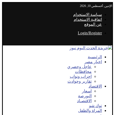
الإثنين, أغسطس 10, 2026
سياسة الاستخدام
اتفاقية الاستخدام
عن الموقع
Login/Register
الرئيسية
اخبار مصر
عاجل وحصري
محافظات
احزاب ونواب
تقارير وحوادث
الاقتصاد
اسعار
البورصة
الاقتصـاد
توك شو
المراة والطفل