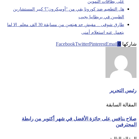
على بطاقات التموين
هل التطعيم ضد كورونا يقي من “أوميكرون”؟ كبير المستشارين
الطبيين في بريطانيا يجيب
طارق شوقى .. مفيش حد هيتعين من مسابقة 30 الف معلم. الا لما
يتعمل عنه استعلام أمنى
شاركها
0
Email
Pinterest
Twitter
Facebook
رئيس التحرير
المقالة السابقة
صلاح ينافس على جائزة الأفضل في شهر أكتوبر من رابطة
المحترفين
المقالة التالية