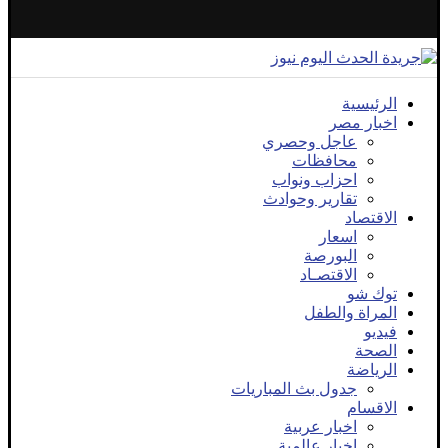
الرئيسية
اخبار مصر
عاجل وحصري
محافظات
احزاب ونواب
تقارير وحوادث
الاقتصاد
اسعار
البورصة
الاقتصـاد
توك شو
المراة والطفل
فيديو
الصحة
الرياضة
جدول بث المباريات
الاقسام
اخبار عربية
اخبار عالمية