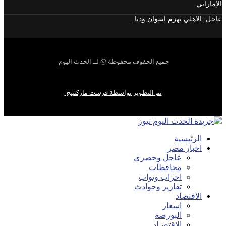
الإماراتي
عاجل: الاهلي يهزم اسوان وديا
جميع الحفوف محفوظة @ لــ الحدث اليوم
تم التطوير بواسطة فرست ماركتينج
الرئيسية
اخبار مصر
عاجل وحصري
محافظات
احزاب ونواب
تقارير وحوادث
الاقتصاد
اسعار
البورصة
الاقتصـاد