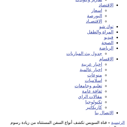
الاقتصاد
اسعار
البورصة
الاقتصـاد
توك شو
المراة والطفل
فيديو
الصحة
الرياضة
جدول بث المباريات
الاقسام
اخبار عربية
اخبار عالمية
منوعات
اسلاميات
تعليم وجامعات
ثقافة عامة
مقالات الراي
تكنولوجيا
كاريكاتير
الاتصال بنا
الرئيسية
»
قناة السويس تكشف أنواع السفن المستثناه من زيادة رسوم