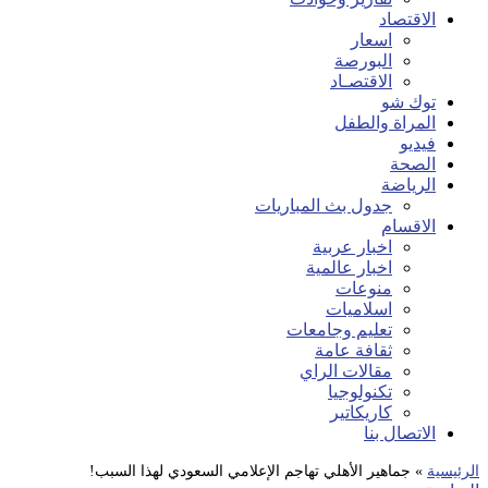
الاقتصاد
اسعار
البورصة
الاقتصـاد
توك شو
المراة والطفل
فيديو
الصحة
الرياضة
جدول بث المباريات
الاقسام
اخبار عربية
اخبار عالمية
منوعات
اسلاميات
تعليم وجامعات
ثقافة عامة
مقالات الراي
تكنولوجيا
كاريكاتير
الاتصال بنا
الرئيسية
»
جماهير الأهلي تهاجم الإعلامي السعودي لهذا السبب!