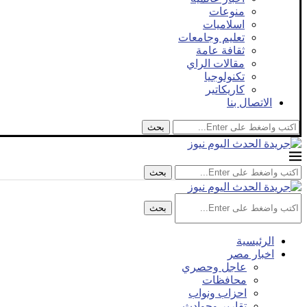
منوعات
اسلاميات
تعليم وجامعات
ثقافة عامة
مقالات الراي
تكنولوجيا
كاريكاتير
الاتصال بنا
بحث
بحث
بحث
الرئيسية
اخبار مصر
عاجل وحصري
محافظات
احزاب ونواب
تقارير وحوادث