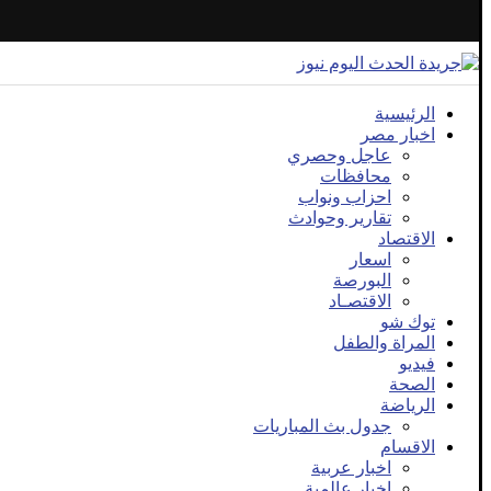
الرئيسية
اخبار مصر
عاجل وحصري
محافظات
احزاب ونواب
تقارير وحوادث
الاقتصاد
اسعار
البورصة
الاقتصـاد
توك شو
المراة والطفل
فيديو
الصحة
الرياضة
جدول بث المباريات
الاقسام
اخبار عربية
اخبار عالمية