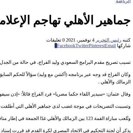
الرياضة
جماهير الأهلي تهاجم الإعلا
كتبه
رئيس التحرير
4 نوفمبر، 2021
0 تعليقات
شاركها
Email
Pinterest
Twitter
Facebook
0
تسبب تصريح مقدم البرامج السعودي وليد الفراج، في حالة من الجدل 
وكان الفراج قد وجه عبر برنامجه (أكشن مع وليد) سؤالاً للحكم الس
الزمالك والأهلي .
وقال عثمان: «سيدير اللقاء حكما مصريا» فرد الفراج قائلاً: «إذن سيفوز
وتسببت التصريحات في موجة غضب لدى جماهير الأهلي التي أطلقت و
وتُلعب مباراة القمة 123 بين الزمالك والأهلي غدًا الجمعة في إطار منافسات الجولة الثالثة من بطولة الدوري المصري الممتاز .
يذكر أن لجنة التحكيم في الاتحاد المصري لكرة القدم قد قررت إسناد