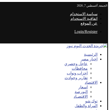
الجمعة, أغسطس 7, 2026
سياسة الاستخدام
اتفاقية الاستخدام
عن الموقع
Login/Register
الرئيسية
اخبار مصر
عاجل وحصري
محافظات
احزاب ونواب
تقارير وحوادث
الاقتصاد
اسعار
البورصة
الاقتصـاد
توك شو
المراة والطفل