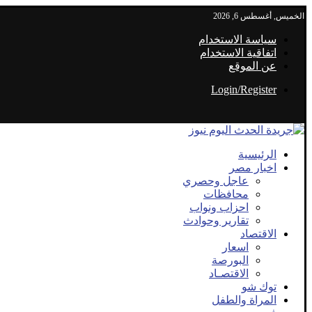
الخميس, أغسطس 6, 2026
سياسة الاستخدام
اتفاقية الاستخدام
عن الموقع
Login/Register
الرئيسية
اخبار مصر
عاجل وحصري
محافظات
احزاب ونواب
تقارير وحوادث
الاقتصاد
اسعار
البورصة
الاقتصـاد
توك شو
المراة والطفل