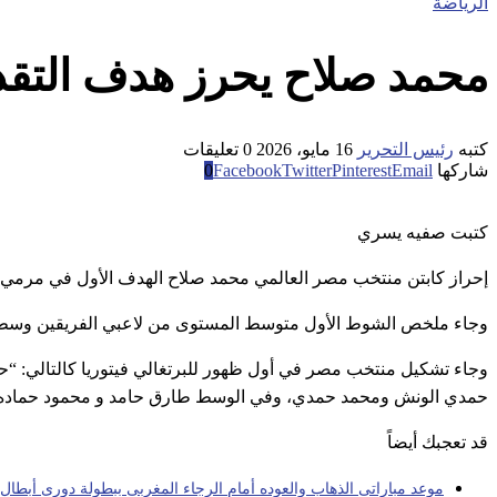
الرياضة
محمد صلاح يحرز هدف التقد
كتبه
رئيس التحرير
16 مايو، 2026
0 تعليقات
شاركها
Email
Pinterest
Twitter
Facebook
0
كتبت صفيه يسري
إحراز كابتن منتخب مصر العالمي محمد صلاح الهدف الأول في مرمي منتخ
وجاء ملخص الشوط الأول متوسط المستوى من لاعبي الفريقين وسط عدم ار
وجاء تشكيل منتخب مصر في أول ظهور للبرتغالي فيتوريا كالتالي: “
حمدي الونش ومحمد حمدي، وفي الوسط طارق حامد و محمود حماده 
قد تعجبك أيضاً
موعد مباراتى الذهاب والعوده أمام الرجاء المغربى ببطولة دورى أبطال أ