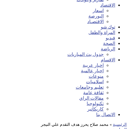
الاقتصاد
اسعار
البورصة
الاقتصـاد
توك شو
المراة والطفل
فيديو
الصحة
الرياضة
جدول بث المباريات
الاقسام
اخبار عربية
اخبار عالمية
منوعات
اسلاميات
تعليم وجامعات
ثقافة عامة
مقالات الراي
تكنولوجيا
كاريكاتير
الاتصال بنا
الرئيسية
»
محمد صلاح يحرز هدف التقدم علي النيجر