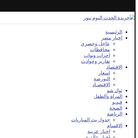
الرئيسية
اخبار مصر
عاجل وحصري
محافظات
احزاب ونواب
تقارير وحوادث
الاقتصاد
اسعار
البورصة
الاقتصـاد
توك شو
المراة والطفل
فيديو
الصحة
الرياضة
جدول بث المباريات
الاقسام
اخبار عربية
اخبار عالمية