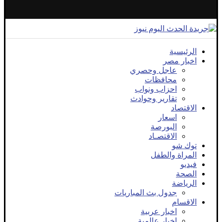
الرئيسية
اخبار مصر
عاجل وحصري
محافظات
احزاب ونواب
تقارير وحوادث
الاقتصاد
اسعار
البورصة
الاقتصـاد
توك شو
المراة والطفل
فيديو
الصحة
الرياضة
جدول بث المباريات
الاقسام
اخبار عربية
اخبار عالمية