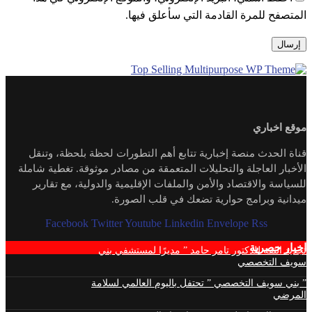
المتصفح للمرة القادمة التي سأعلق فيها.
موقع اخباري
قناة الحدث منصة إخبارية تتابع أهم التطورات لحظة بلحظة، وتنقل
الأخبار العاجلة والتحليلات المتعمقة من مصادر موثوقة. تغطية شاملة
للسياسة والاقتصاد والأمن والملفات الإقليمية والدولية، مع تقارير
ميدانية وبرامج حوارية تضعك في قلب الصورة.
Facebook
Twitter
Youtube
Linkedin
Envelope
Rss
اخبار حصرية
تجديد الثقة للدكتور تامر حامد ” مديرًا لمستشفي بني
سويف التخصصي
” بني سويف التخصصي ” تحتفل باليوم العالمي لسلامة
المرضي