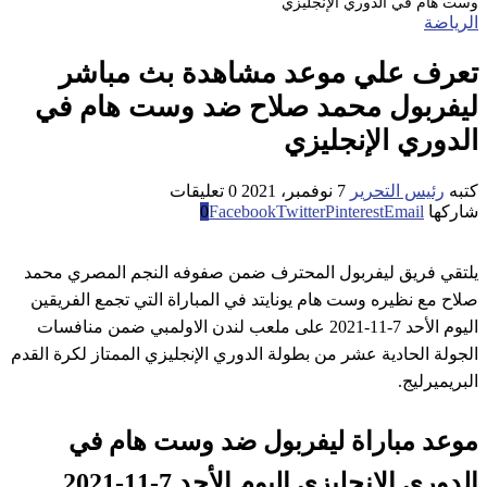
وست هام في الدوري الإنجليزي
الرياضة
تعرف علي موعد مشاهدة بث مباشر
ليفربول محمد صلاح ضد وست هام في
الدوري الإنجليزي
كتبه
رئيس التحرير
7 نوفمبر، 2021
0 تعليقات
شاركها
Email
Pinterest
Twitter
Facebook
0
يلتقي فريق ليفربول المحترف ضمن صفوفه النجم المصري محمد
صلاح مع نظيره وست هام يونايتد في المباراة التي تجمع الفريقين
اليوم الأحد 7-11-2021 على ملعب لندن الاولمبي ضمن منافسات
الجولة الحادية عشر من بطولة الدوري الإنجليزي الممتاز لكرة القدم
البريميرليج.
موعد مباراة ليفربول ضد وست هام في
الدوري الإنجليزي اليوم الأحد 7-11-2021