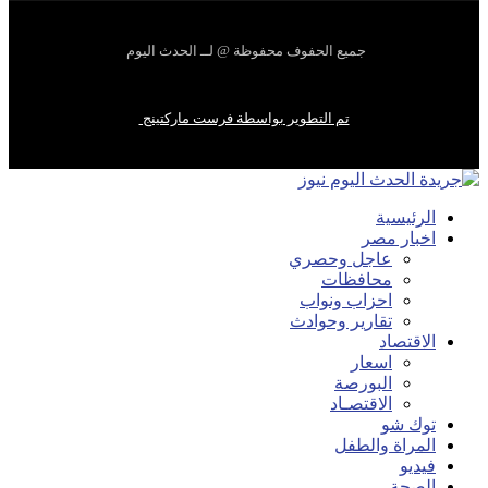
جميع الحفوف محفوظة @ لــ الحدث اليوم
تم التطوير بواسطة فرست ماركتينج
الرئيسية
اخبار مصر
عاجل وحصري
محافظات
احزاب ونواب
تقارير وحوادث
الاقتصاد
اسعار
البورصة
الاقتصـاد
توك شو
المراة والطفل
فيديو
الصحة