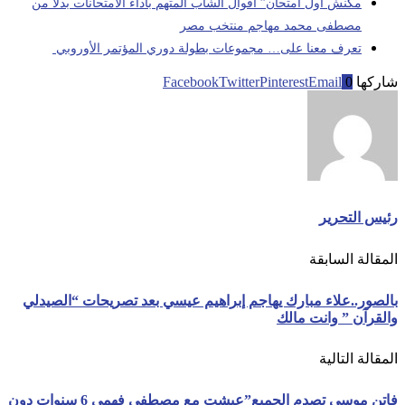
مكنش أول امتحان” أقوال الشاب المتهم بآداء الامتحانات بدلا من
مصطفى محمد مهاجم منتخب مصر
تعرف معنا على… مجموعات بطولة دوري المؤتمر الأوروبي
شاركها
0
Email
Pinterest
Twitter
Facebook
رئيس التحرير
المقالة السابقة
بالصور..علاء مبارك يهاجم إبراهيم عيسي بعد تصريحات “الصيدلي
والقرآن ” وانت مالك
المقالة التالية
فاتن موسى تصدم الجميع”عيشت مع مصطفي فهمي 6 سنوات دون