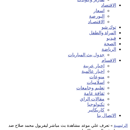
الاقتصاد
اسعار
البورصة
الاقتصـاد
توك شو
المراة والطفل
فيديو
الصحة
الرياضة
جدول بث المباريات
الاقسام
اخبار عربية
اخبار عالمية
منوعات
اسلاميات
تعليم وجامعات
ثقافة عامة
مقالات الراي
تكنولوجيا
كاريكاتير
الاتصال بنا
الرئيسية
»
تعرف علي موعد مشاهدة بث مباشر ليفربول محمد صلاح ضد