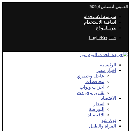
الخميس, أغسطس 6, 2026
سياسة الاستخدام
اتفاقية الاستخدام
عن الموقع
Login/Register
الرئيسية
اخبار مصر
عاجل وحصري
محافظات
احزاب ونواب
تقارير وحوادث
الاقتصاد
اسعار
البورصة
الاقتصـاد
توك شو
المراة والطفل