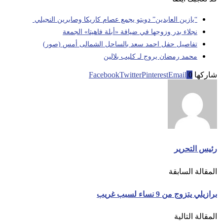
“يازين العابدين” دويتو يجمع عصام كاريكا وصابرين النجيلي
نجلاء بدر وزوجها في ضيافة «أبلة فاهيتا» الجمعة
تفاصيل حفل احمد سعد بالساحل الشمالى أمس (صور)
محمد رمضان يروج لـ كليب بلالين
شاركها
0
Email
Pinterest
Twitter
Facebook
رئيس التحرير
المقالة السابقة
برازيلي يتزوج من 9 نساء لسبب غريب
المقالة التالية