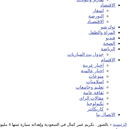
الاقتصاد
اسعار
البورصة
الاقتصـاد
توك شو
المراة والطفل
فيديو
الصحة
الرياضة
جدول بث المباريات
الاقسام
اخبار عربية
اخبار عالمية
منوعات
اسلاميات
تعليم وجامعات
ثقافة عامة
مقالات الراي
تكنولوجيا
كاريكاتير
الاتصال بنا
الرئيسية
»
بالصور.. تكريم عمر كمال في السعودية وإهدائه سيارة ثمنها 4 مليون جنيه