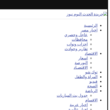
الرئيسية
اخبار مصر
عاجل وحصري
محافظات
احزاب ونواب
تقارير وحوادث
الاقتصاد
اسعار
البورصة
الاقتصـاد
توك شو
المراة والطفل
فيديو
الصحة
الرياضة
جدول بث المباريات
الاقسام
اخبار عربية
اخبار عالمية