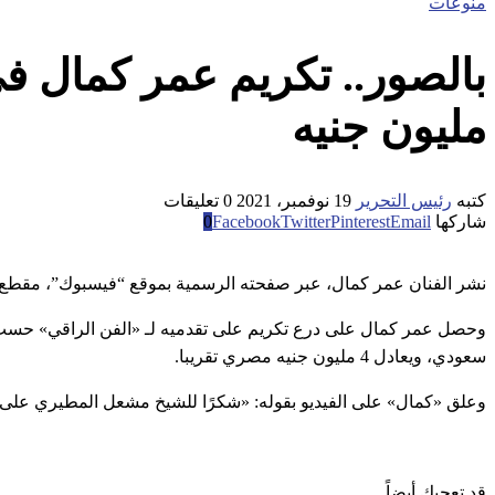
منوعات
مليون جنيه
كتبه
رئيس التحرير
19 نوفمبر، 2021
0 تعليقات
شاركها
Email
Pinterest
Twitter
Facebook
0
نشر الفنان عمر كمال، عبر صفحته الرسمية بموقع “فيسبوك”، مقطع في
وحصل عمر كمال على درع تكريم على تقدميه لـ «الفن الراقي» حسب الم
سعودي، ويعادل 4 مليون جنيه مصري تقريبا.
وعلق «كمال» على الفيديو بقوله: «شكرًا للشيخ مشعل المطيري على ال
قد تعجبك أيضاً