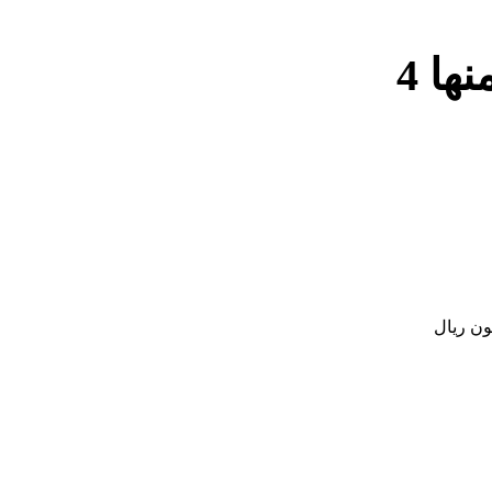
بالصور.. تكريم عمر كمال في السعودية وإهدائه سيارة ثمنها 4
ون ريال