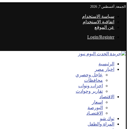
الجمعة, أغسطس 7, 2026
سياسة الاستخدام
اتفاقية الاستخدام
عن الموقع
Login/Register
الرئيسية
اخبار مصر
عاجل وحصري
محافظات
احزاب ونواب
تقارير وحوادث
الاقتصاد
اسعار
البورصة
الاقتصـاد
توك شو
المراة والطفل