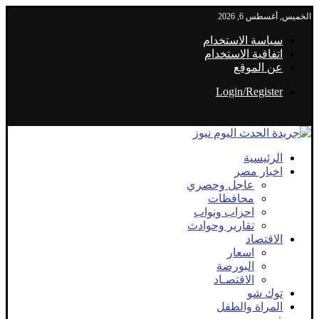
الخميس, أغسطس 6, 2026
سياسة الاستخدام
اتفاقية الاستخدام
عن الموقع
Login/Register
الرئيسية
اخبار مصر
عاجل وحصري
محافظات
احزاب ونواب
تقارير وحوادث
الاقتصاد
اسعار
البورصة
الاقتصـاد
توك شو
المراة والطفل