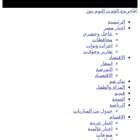
الرئيسية
اخبار مصر
عاجل وحصري
محافظات
احزاب ونواب
تقارير وحوادث
الاقتصاد
اسعار
البورصة
الاقتصـاد
توك شو
المراة والطفل
فيديو
الصحة
الرياضة
جدول بث المباريات
الاقسام
اخبار عربية
اخبار عالمية
منوعات