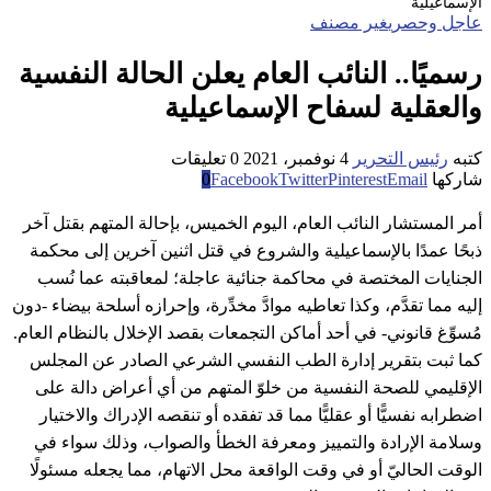
الإسماعيلية
عاجل وحصري
غير مصنف
رسميًا.. النائب العام يعلن الحالة النفسية
والعقلية لسفاح الإسماعيلية
كتبه
رئيس التحرير
4 نوفمبر، 2021
0 تعليقات
شاركها
Email
Pinterest
Twitter
Facebook
0
أمر المستشار النائب العام، اليوم الخميس، بإحالة المتهم بقتل آخر
ذبحًا عمدًا بالإسماعيلية والشروع في قتل اثنين آخرين إلى محكمة
الجنايات المختصة في محاكمة جنائية عاجلة؛ لمعاقبته عما نُسب
إليه مما تقدَّم، وكذا تعاطيه موادَّ مخدِّرة، وإحرازه أسلحة بيضاء -دون
مُسوِّغ قانوني- في أحد أماكن التجمعات بقصد الإخلال بالنظام العام.
كما ثبت بتقرير إدارة الطب النفسي الشرعي الصادر عن المجلس
الإقليمي للصحة النفسية من خلوّ المتهم من أي أعراض دالة على
اضطرابه نفسيًّا أو عقليًّا مما قد تفقده أو تنقصه الإدراك والاختيار
وسلامة الإرادة والتمييز ومعرفة الخطأ والصواب، وذلك سواء في
الوقت الحاليّ أو في وقت الواقعة محل الاتهام، مما يجعله مسئولًا