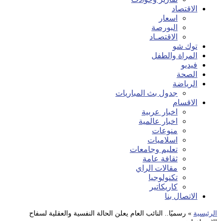
الاقتصاد
اسعار
البورصة
الاقتصـاد
توك شو
المراة والطفل
فيديو
الصحة
الرياضة
جدول بث المباريات
الاقسام
اخبار عربية
اخبار عالمية
منوعات
اسلاميات
تعليم وجامعات
ثقافة عامة
مقالات الراي
تكنولوجيا
كاريكاتير
الاتصال بنا
الرئيسية
»
رسميًا.. النائب العام يعلن الحالة النفسية والعقلية لسفاح