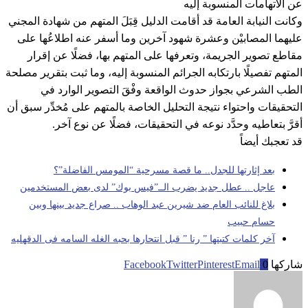
عن الاتهامات المنسوبة إليه
وكانت النيابة العامة قد أقامت الدليل قِبَلَ المتهم من شهادة المجني
عليهما المصابيْن وعشرة شهود آخرين وما أسفر عنه اطلاعُها على
مقاطع تصوير الجريمة، وتعرفها على المتهم بها، فضلًا عن إقرار
المتهم تفصيلًا بارتكابه الجرائم المنسوبة إليه، وما ثبت بتقرير مصلحة
الطب الشرعي بجواز حدوث الواقعة وفْقَ التصوير الوارد في
التحقيقات واحتواء نتيجة التحليل الخاصة بالمتهم على مُخدِّر سبق أن
أقرَّ بتعاطيه وحدَّد نوعه في التحقيقات، فضلًا عن نوع آخر.
قد تعجبك أيضاً
بعد إثارتها للجدل.. ما قصة مسرحية “المومس الفاضلة”؟
عاجل .. عطل جديد يضرب الــ”فيس بوك” لدى بعض المستخدمين
بلاغ للنائب العام ضد شيرين عبد الوهاب .. صراع جديد بينها وبين
حسام حبيب
آخر كلمات كتبتها ” رنا ” قبل انتحارها بحبه الغله السامه فى الدقهليه
شاركها
0
Email
Pinterest
Twitter
Facebook