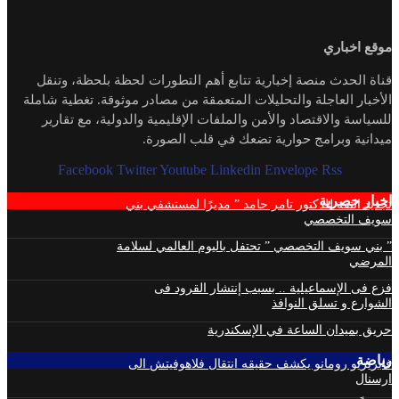
موقع اخباري
قناة الحدث منصة إخبارية تتابع أهم التطورات لحظة بلحظة، وتنقل
الأخبار العاجلة والتحليلات المتعمقة من مصادر موثوقة. تغطية شاملة
للسياسة والاقتصاد والأمن والملفات الإقليمية والدولية، مع تقارير
ميدانية وبرامج حوارية تضعك في قلب الصورة.
Facebook
Twitter
Youtube
Linkedin
Envelope
Rss
اخبار حصرية
تجديد الثقة للدكتور تامر حامد ” مديرًا لمستشفي بني
سويف التخصصي
” بني سويف التخصصي ” تحتفل باليوم العالمي لسلامة
المرضي
فزع فى الإسماعيلية .. بسبب إنتشار القرود فى
الشوارع و تسلق النوافذ
حريق بميدان الساعة في الإسكندرية
رياضة
فابريزيو رومانو يكشف حقيقه انتقال فلاهوفيتش الى
ارسنال