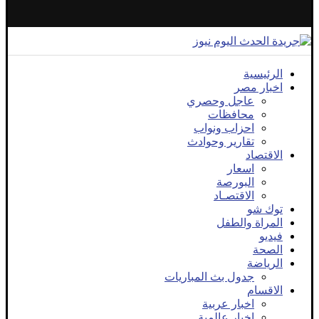
الرئيسية
اخبار مصر
عاجل وحصري
محافظات
احزاب ونواب
تقارير وحوادث
الاقتصاد
اسعار
البورصة
الاقتصـاد
توك شو
المراة والطفل
فيديو
الصحة
الرياضة
جدول بث المباريات
الاقسام
اخبار عربية
اخبار عالمية