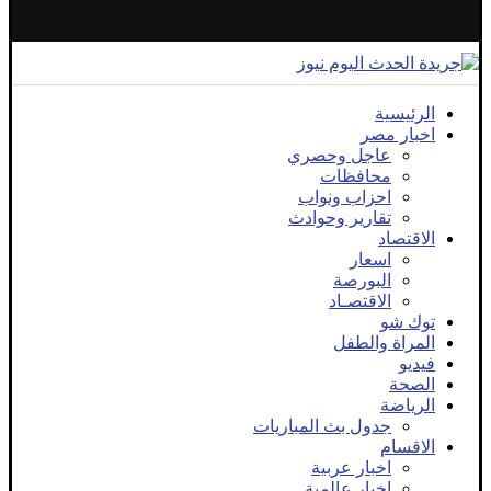
الرئيسية
اخبار مصر
عاجل وحصري
محافظات
احزاب ونواب
تقارير وحوادث
الاقتصاد
اسعار
البورصة
الاقتصـاد
توك شو
المراة والطفل
فيديو
الصحة
الرياضة
جدول بث المباريات
الاقسام
اخبار عربية
اخبار عالمية