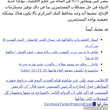
مصر كبير ويتجاوز 75% في المائة من حجم الاقتصاد، مؤكدا جدية
الدولة في حل مشكلات المستثمرين بما في ذلك توفير مستلزمات
الإنتاج، مضيفا أنه وجه محافظ البنك المركزي بألا تكون هناك مشكلة
حقيقية تواجه المستثمرين.
قد تعجبك أيضاً
اسعار الخضروات والفاكهة فى سوق العبور للجملة .. اليوم السبت 30
من إبريل
تعليق ناري من وزير التموين علي زيادة سعر رغيف العيش “بيكلفنا
60 قرشا”
عاجل .. وفاة جد محمد صلاح .. والحزن يخيم بقرية نجريج
سامسونج تكشف حقيقة إلغاء هاتفها Galaxy S21 FE 5G
الاعلامي سيد علي عبر شاشه قناه الحدث اليوم في برنامج حضره
المواطن حول انجازات الرئيس السيسي حيث قال" ان الرئيس
السيسي قد اكد علي ان الدولة الكبير بالصناعة ودعمها وتسهيل كل
المعوقات التي تقابلها
شاركها
0
Email
Pinterest
Twitter
Facebook