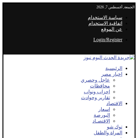
الجمعة, أغسطس 7, 2026
سياسة الاستخدام
اتفاقية الاستخدام
عن الموقع
Login/Register
الرئيسية
اخبار مصر
عاجل وحصري
محافظات
احزاب ونواب
تقارير وحوادث
الاقتصاد
اسعار
البورصة
الاقتصـاد
توك شو
المراة والطفل