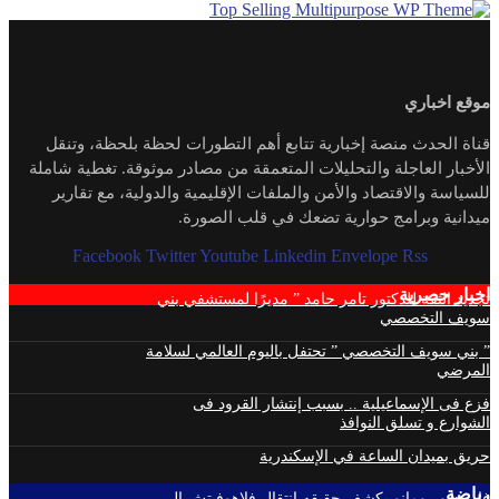
موقع اخباري
قناة الحدث منصة إخبارية تتابع أهم التطورات لحظة بلحظة، وتنقل
الأخبار العاجلة والتحليلات المتعمقة من مصادر موثوقة. تغطية شاملة
للسياسة والاقتصاد والأمن والملفات الإقليمية والدولية، مع تقارير
ميدانية وبرامج حوارية تضعك في قلب الصورة.
Facebook
Twitter
Youtube
Linkedin
Envelope
Rss
اخبار حصرية
تجديد الثقة للدكتور تامر حامد ” مديرًا لمستشفي بني
سويف التخصصي
” بني سويف التخصصي ” تحتفل باليوم العالمي لسلامة
المرضي
فزع فى الإسماعيلية .. بسبب إنتشار القرود فى
الشوارع و تسلق النوافذ
حريق بميدان الساعة في الإسكندرية
رياضة
فابريزيو رومانو يكشف حقيقه انتقال فلاهوفيتش الى