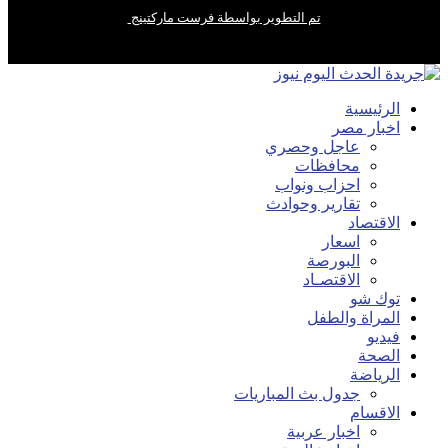
تم التطوير بواسطة فرست ماركتينج
الرئيسية
اخبار مصر
عاجل وحصري
محافظات
احزاب ونواب
تقارير وحوادث
الاقتصاد
اسعار
البورصة
الاقتصـاد
توك شو
المراة والطفل
فيديو
الصحة
الرياضة
جدول بث المباريات
الاقسام
اخبار عربية