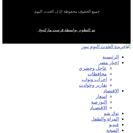
جميع الحفوف محفوظة @ لــ الحدث اليوم
تم التطوير بواسطة فرست ماركتينج
الرئيسية
اخبار مصر
عاجل وحصري
محافظات
احزاب ونواب
تقارير وحوادث
الاقتصاد
اسعار
البورصة
الاقتصـاد
توك شو
المراة والطفل
فيديو
الصحة