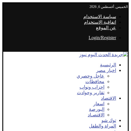
الخميس, أغسطس 6, 2026
سياسة الاستخدام
اتفاقية الاستخدام
عن الموقع
Login/Register
الرئيسية
اخبار مصر
عاجل وحصري
محافظات
احزاب ونواب
تقارير وحوادث
الاقتصاد
اسعار
البورصة
الاقتصـاد
توك شو
المراة والطفل