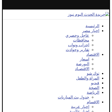
الرئيسية
اخبار مصر
عاجل وحصري
محافظات
احزاب ونواب
تقارير وحوادث
الاقتصاد
اسعار
البورصة
الاقتصـاد
توك شو
المراة والطفل
فيديو
الصحة
الرياضة
جدول بث المباريات
الاقسام
اخبار عربية
اخبار عالمية