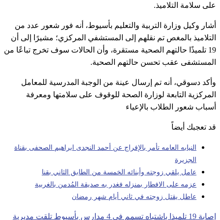
على سلامة التلاميذ.
أشار وكيل وزارة التربية والتعليم بأسيوط، أنه فور شعور عدد من
التلاميذ بالمغص تم نقلهم إلى المستشفي المركزي؛ مشيرًا إلى أن
19 تلميذًا حالتهم الصحية مستقرة، وأن الحالات سوف تخرج تباعًا من
المستشفى عقب تحسن حالتهم الصحية.
وأكد دسوقي، أنه تم إرسال عينة من الوجبة المدرسية للمعامل
المركزية التابعة لوزارة الصحة للوقوف على سلامتها ومعرفة
أسباب شعور الطلاب بالإعياء
قد تعجبك أيضاً
النيابه العامه تأمر بالإفراج عن أحمد النجدى ابراهيم الصحفى بقناة
الجزيرة
عامل يلقي زوجته وأبنائه الخمسة من الطابق الثاني بقنا
عزمه على الافطار بمنزله فغدر به صديقة المُدمن بالغربية
عاطل يقتل زوجته في ثاني أيام شهر رمضان
إصابة 19 تلميذا باشتباه تسمم في 4 مدارس بأسيوط تلقت مديرية