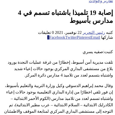
تقارير وحوادث
إصابة 19 تلميذا باشتباه تسمم في 4
مدارس بأسيوط
كتبه
رئيس التحرير
22 نوفمبر، 2021
0 تعليقات
شاركها
Email
Pinterest
Twitter
Facebook
0
كتبت:صفيه يسري
تلقت مديرية أمن أسيوط، إخطارًا من غرفة عمليات النجدة بورود
بلاغ من مستشفى البداري المركزي بوجود حالات إعياء شديد
واشتباه بتسمم لعدد من تلاميذ 4 مدارس دائرة المركز.
وقال محمد إبراهيم الدسوقي وكيل وزارة التربية والتعليم بأسيوط،
إن فور تلقي اخطارًا من إدارة البداري التعليمية بوجود حالات إعياء
واشتباه تسمم لعدد من تلاميذ مدارس (الكوم الأحمر الابتدائية –
الكادرايك الابتدائية – السلام الابتدائية – عرب مطير الابتدائية)، تم
التوجه إلى مستشفى البداري المركزي لمتابعة الموقف والاطمئنان