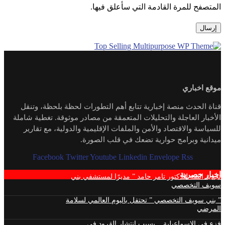
المتصفح للمرة القادمة التي سأعلق فيها.
موقع اخباري
قناة الحدث منصة إخبارية تتابع أهم التطورات لحظة بلحظة، وتنقل
الأخبار العاجلة والتحليلات المتعمقة من مصادر موثوقة. تغطية شاملة
للسياسة والاقتصاد والأمن والملفات الإقليمية والدولية، مع تقارير
ميدانية وبرامج حوارية تضعك في قلب الصورة.
Facebook
Twitter
Youtube
Linkedin
Envelope
Rss
اخبار حصرية
تجديد الثقة للدكتور تامر حامد ” مديرًا لمستشفي بني
سويف التخصصي
” بني سويف التخصصي ” تحتفل باليوم العالمي لسلامة
المرضي
فزع فى الإسماعيلية .. بسبب إنتشار القرود فى