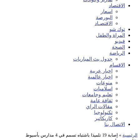
الاقتصاد
اسعار
البورصة
الاقتصـاد
توك شو
المراة والطفل
فيديو
الصحة
الرياضة
جدول بث المباريات
الاقسام
اخبار عربية
اخبار عالمية
منوعات
اسلاميات
تعليم وجامعات
ثقافة عامة
مقالات الراي
تكنولوجيا
كاريكاتير
الاتصال بنا
الرئيسية
»
إصابة 19 تلميذا باشتباه تسمم في 4 مدارس بأسيوط