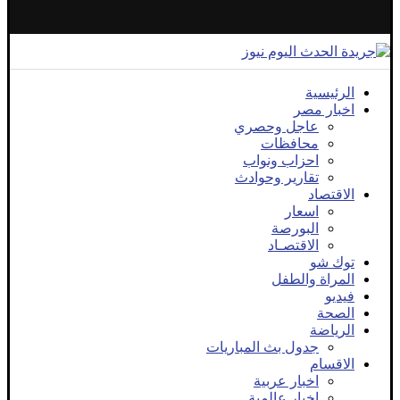
الرئيسية
اخبار مصر
عاجل وحصري
محافظات
احزاب ونواب
تقارير وحوادث
الاقتصاد
اسعار
البورصة
الاقتصـاد
توك شو
المراة والطفل
فيديو
الصحة
الرياضة
جدول بث المباريات
الاقسام
اخبار عربية
اخبار عالمية