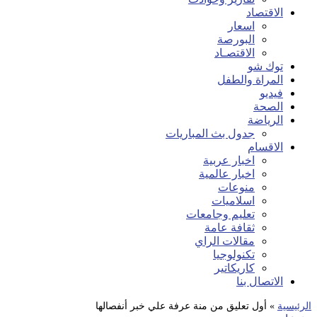
الاقتصاد
اسعار
البورصة
الاقتصـاد
توك شو
المراة والطفل
فيديو
الصحة
الرياضة
جدول بث المباريات
الاقسام
اخبار عربية
اخبار عالمية
منوعات
اسلاميات
تعليم وجامعات
ثقافة عامة
مقالات الراي
تكنولوجيا
كاريكاتير
الاتصال بنا
الرئيسية
»
أول تعليق من منة عرفة علي خبر أنفصالها