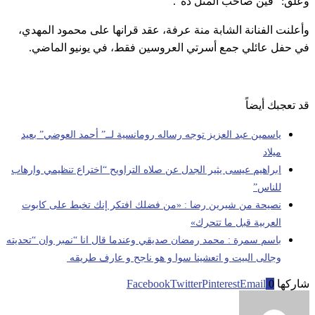
وعلّق: “فين صاحب المثل ده”.
وأعلنت الفنانة الشابة منة عرفة، عقد قرانها على محمود المهدي،
في حفل عائلي جمع أسرتي العروسين فقط، في يونيو الماضي.
قد تعجبك أيضاً
ياسمين عبد العزيز توجه رساله رومانسية لــ” أحمد العوضي” بعيد
ميلاد
ابراهيم عيسى يثير الجدل عن صلاه التراويح “اختراع تنظيمي وارهاب
للناس”
نصيحة من شيرين رضا : «من فضلك افتكر إنك تخبط على كابوت
العربية قبل ما تتحرك»
باسم سمرة : محمد رمضان صديقي وعندما قال انا “نمبر وان “تحديته
وجالى البيت و اتعشينا سوا و هو ناجح و عارف طريقه
شاركها
0
Email
Pinterest
Twitter
Facebook