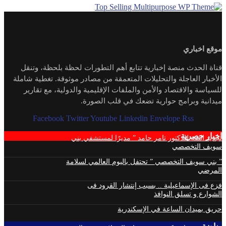
موقع اخباري
قناة الحدث منصة إخبارية تتابع أهم التطورات لحظة بلحظة، وتنقل
الأخبار العاجلة والتحليلات المتعمقة من مصادر موثوقة. تغطية شاملة
للسياسة والاقتصاد والأمن والملفات الإقليمية والدولية، مع تقارير
ميدانية وبرامج حوارية تضعك في قلب الصورة.
Facebook
Twitter
Youtube
Linkedin
Envelope
Rss
اخبار حصرية
تجديد الثقة للدكتور تامر حامد ” مديرًا لمستشفي بني
سويف التخصصي
” بني سويف التخصصي ” تحتفل باليوم العالمي لسلامة
المرضي
فزع فى الإسماعيلية .. بسبب إنتشار القرود فى
الشوارع و تسلق النوافذ
حريق بميدان الساعة في الإسكندرية