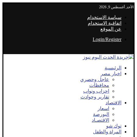
الأحد, أغسطس 9, 2026
سياسة الاستخدام
اتفاقية الاستخدام
عن الموقع
Login/Register
الرئيسية
اخبار مصر
عاجل وحصري
محافظات
احزاب ونواب
تقارير وحوادث
الاقتصاد
اسعار
البورصة
الاقتصـاد
توك شو
المراة والطفل