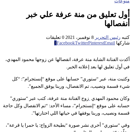
منوعات
أول تعليق من منة عرفة علي خبر
أنفصالها
كتبه
رئيس التحرير
8 نوفمبر، 2021
0 تعليقات
شاركها
Email
Pinterest
Twitter
Facebook
0
أكدت الفنانة الشابة منة عرفة، انفصالها عن زوجها محمود المهدي،
في أول تعليق لها بعد إعلانه الخبر.
وكتبت منة، عبر “ستوري” حسابها على موقع “إنستجرام”: “كل
شيء قسمة ونصيب، تم الانفصال، وربنا يوفق الجميع”.
وكان محمود المهدي
زوج الفنانة منة عرفة، كتب عبر “ستوري”
حسابه على موقع “إنستجرام”، مساء الأحد: “تم الانفصال وكل حاجة
قسمة ونصيب، وربنا يوفقها في حياتها اللي اختارتها”.
وفي “ستوري” أخرى نشر صورة “بطيخة الزواج: يا حمرا يا قرعة”،