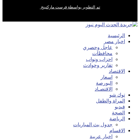
تم التطوير بواسطة فرست ماركتينج
الرئيسية
اخبار مصر
عاجل وحصري
محافظات
احزاب ونواب
تقارير وحوادث
الاقتصاد
اسعار
البورصة
الاقتصـاد
توك شو
المراة والطفل
فيديو
الصحة
الرياضة
جدول بث المباريات
الاقسام
اخبار عربية