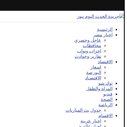
الرئيسية
اخبار مصر
عاجل وحصري
محافظات
احزاب ونواب
تقارير وحوادث
الاقتصاد
اسعار
البورصة
الاقتصـاد
توك شو
المراة والطفل
فيديو
الصحة
الرياضة
جدول بث المباريات
الاقسام
اخبار عربية
اخبار عالمية