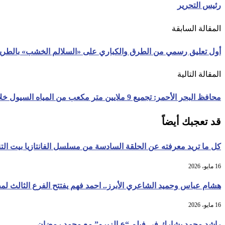
رئيس التحرير
المقالة السابقة
أول تعليق رسمي من الطرق والكباري على «السلالم الخشب» بالطريق
المقالة التالية
محافظ البحر الأحمر: تجميع 9 ملايين متر مكعب من المياه السيول خلال 72 ساعة
قد تعجبك أيضاً
كل ما تريد معرفته عن الحلقة السادسة من مسلسل الفانتازيا بيت التني
16 مايو، 2026
هشام عباس وحميد الشاعري الأبرز.. احمد فهم يفتتح الفرع الثالث ل
16 مايو، 2026
راشد محمد يشارك في فيلم “ع الزيرو” مع محمد رمضان