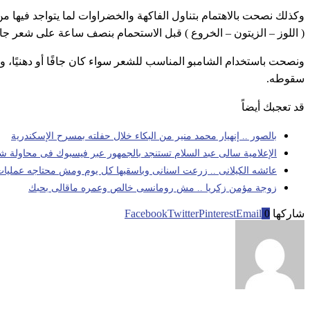
وكذلك نصحت بالاهتمام بتناول الفاكهة والخضراوات لما يتواجد فيها 
( اللوز – الزيتون – الخروع ) قبل الاستحمام بنصف ساعة على شعر ج
ونصحت باستخدام الشامبو المناسب للشعر سواء كان جافًا أو دهنيًا، 
سقوطه.
قد تعجبك أيضاً
بالصور .. إنهيار محمد منير من البكاء خلال حفلته بمسرح الإسكندرية
الإعلامية سالى عبد السلام تستنجد بالجمهور عبر فيسبوك فى محاولة 
عائشه الكيلانى .. زرعت اسنانى وباسقيها كل يوم ومش محتاجه عمليا
زوجة مؤمن زكريا .. مش رومانسى خالص وعمره ماقالى بحبك
شاركها
0
Email
Pinterest
Twitter
Facebook