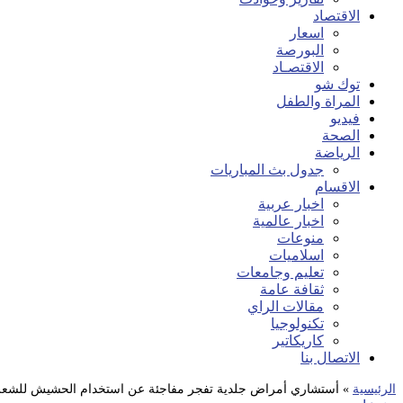
الاقتصاد
اسعار
البورصة
الاقتصـاد
توك شو
المراة والطفل
فيديو
الصحة
الرياضة
جدول بث المباريات
الاقسام
اخبار عربية
اخبار عالمية
منوعات
اسلاميات
تعليم وجامعات
ثقافة عامة
مقالات الراي
تكنولوجيا
كاريكاتير
الاتصال بنا
الرئيسية
»
أستشاري أمراض جلدية تفجر مفاجئة عن استخدام الحشيش للشعر