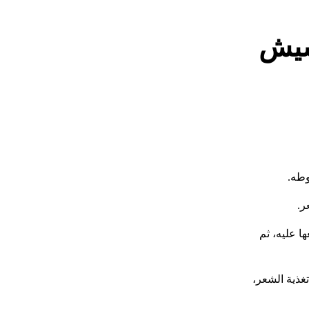
شيش
وطه.
ر.
 عليه، ثم
غذية الشعر،