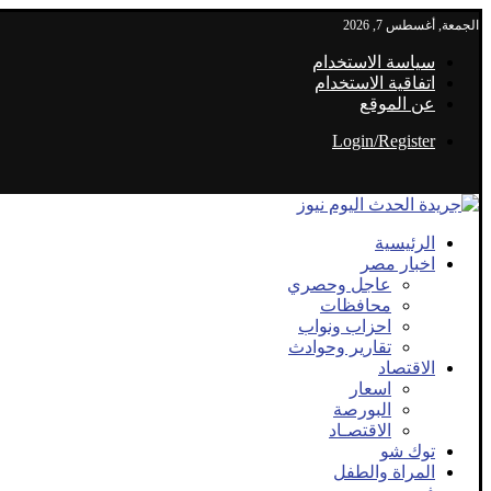
الجمعة, أغسطس 7, 2026
سياسة الاستخدام
اتفاقية الاستخدام
عن الموقع
Login/Register
الرئيسية
اخبار مصر
عاجل وحصري
محافظات
احزاب ونواب
تقارير وحوادث
الاقتصاد
اسعار
البورصة
الاقتصـاد
توك شو
المراة والطفل