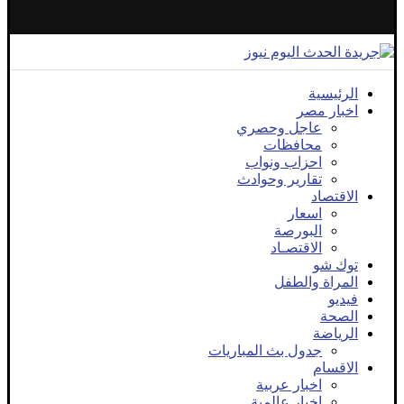
الرئيسية
اخبار مصر
عاجل وحصري
محافظات
احزاب ونواب
تقارير وحوادث
الاقتصاد
اسعار
البورصة
الاقتصـاد
توك شو
المراة والطفل
فيديو
الصحة
الرياضة
جدول بث المباريات
الاقسام
اخبار عربية
اخبار عالمية