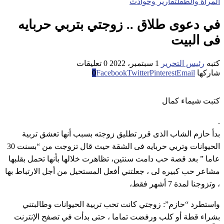
المراة والطفل
تقارير وحوادث
في دعوى طلاق .. زوجتي بتربي حربايه
فى البيت
كتبه
رئيس التحرير
1 سبتمبر، 2022
0 تعليقات
شاركها
Email
Pinterest
Twitter
Facebook
0
كتبت شيماء كمال
.
بدأ حازم الشاب الذى قرر تطليق زوجته بسبب أنها تعشق تربية
الحيوانات وتربي حربايه فى الشقة حيث قال تزوجت من “بسنت 30
عاما ” بعد قصة حب دامت سنتين، تظاهرت خلالها بأنها تحمل بقلبها
مشاعر حب كبيره لى ، جعلتني أفعل المستحيل من أجل الارتباط بها
، وتزوجنا لمدة 7 أشهر فقط،
واستطرد “حازم”: زوجتي كانت تحب تربية الحيوانات وطالبتني
بشراء قطة أو كلب ورفضت تماما ، حتى بدأت في تصفح الإنترنت