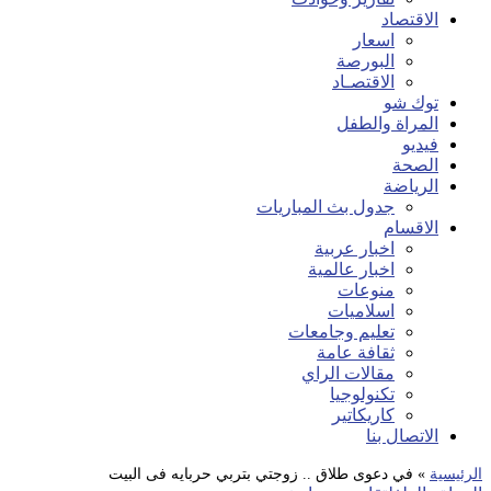
الاقتصاد
اسعار
البورصة
الاقتصـاد
توك شو
المراة والطفل
فيديو
الصحة
الرياضة
جدول بث المباريات
الاقسام
اخبار عربية
اخبار عالمية
منوعات
اسلاميات
تعليم وجامعات
ثقافة عامة
مقالات الراي
تكنولوجيا
كاريكاتير
الاتصال بنا
الرئيسية
»
في دعوى طلاق .. زوجتي بتربي حربايه فى البيت