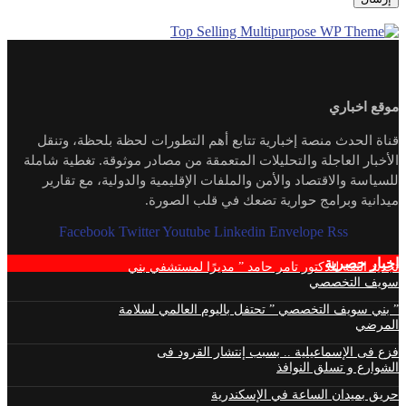
موقع اخباري
قناة الحدث منصة إخبارية تتابع أهم التطورات لحظة بلحظة، وتنقل
الأخبار العاجلة والتحليلات المتعمقة من مصادر موثوقة. تغطية شاملة
للسياسة والاقتصاد والأمن والملفات الإقليمية والدولية، مع تقارير
ميدانية وبرامج حوارية تضعك في قلب الصورة.
Facebook
Twitter
Youtube
Linkedin
Envelope
Rss
اخبار حصرية
تجديد الثقة للدكتور تامر حامد ” مديرًا لمستشفي بني
سويف التخصصي
” بني سويف التخصصي ” تحتفل باليوم العالمي لسلامة
المرضي
فزع فى الإسماعيلية .. بسبب إنتشار القرود فى
الشوارع و تسلق النوافذ
حريق بميدان الساعة في الإسكندرية