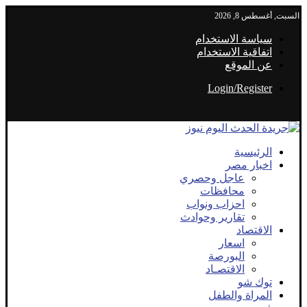
السبت, أغسطس 8, 2026
سياسة الاستخدام
اتفاقية الاستخدام
عن الموقع
Login/Register
الرئيسية
اخبار مصر
عاجل وحصري
محافظات
احزاب ونواب
تقارير وحوادث
الاقتصاد
اسعار
البورصة
الاقتصـاد
توك شو
المراة والطفل