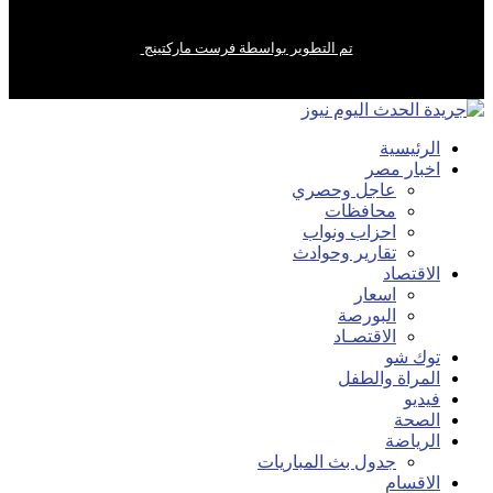
تم التطوير بواسطة فرست ماركتينج
الرئيسية
اخبار مصر
عاجل وحصري
محافظات
احزاب ونواب
تقارير وحوادث
الاقتصاد
اسعار
البورصة
الاقتصـاد
توك شو
المراة والطفل
فيديو
الصحة
الرياضة
جدول بث المباريات
الاقسام