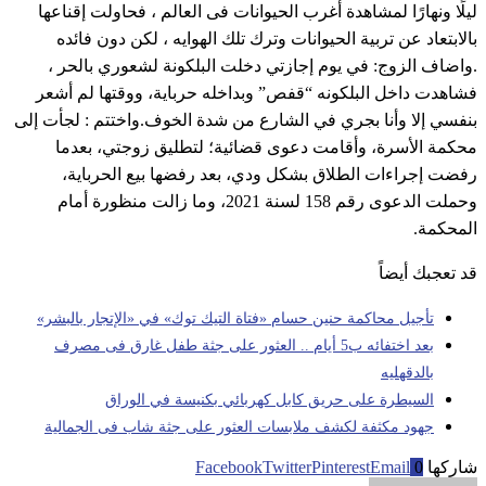
ليلًا ونهارًا لمشاهدة أغرب الحيوانات فى العالم ، فحاولت إقناعها
بالابتعاد عن تربية الحيوانات وترك تلك الهوايه ، لكن دون فائده
.واضاف الزوج: في يوم إجازتي دخلت البلكونة لشعوري بالحر ،
فشاهدت داخل البلكونه “قفص” وبداخله حرباية، ووقتها لم أشعر
بنفسي إلا وأنا بجري في الشارع من شدة الخوف.واختتم : لجأت إلى
محكمة الأسرة، وأقامت دعوى قضائية؛ لتطليق زوجتي، بعدما
رفضت إجراءات الطلاق بشكل ودي، بعد رفضها بيع الحرباية،
وحملت الدعوى رقم 158 لسنة 2021، وما زالت منظورة أمام
المحكمة.
قد تعجبك أيضاً
تأجيل محاكمة حنين حسام «فتاة التيك توك» في «الإتجار بالبشر»
بعد اختفائه ب5 أيام .. العثور على جثة طفل غارق فى مصرف
بالدقهليه
السيطرة على حريق كابل كهربائي بكنيسة في الوراق
جهود مكثفة لكشف ملابسات العثور على جثة شاب فى الجمالية
شاركها
0
Email
Pinterest
Twitter
Facebook