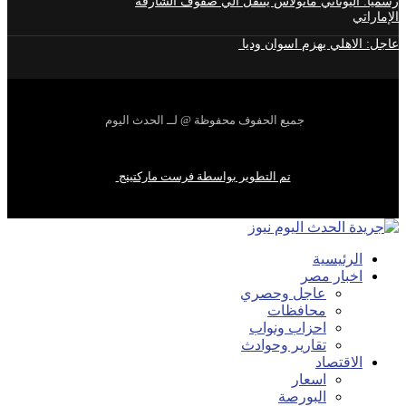
رسمياً: اليوناني مانولاس ينتقل الي صفوف الشارقة
الإماراتي
عاجل: الاهلي يهزم اسوان وديا
جميع الحفوف محفوظة @ لــ الحدث اليوم
تم التطوير بواسطة فرست ماركتينج
الرئيسية
اخبار مصر
عاجل وحصري
محافظات
احزاب ونواب
تقارير وحوادث
الاقتصاد
اسعار
البورصة