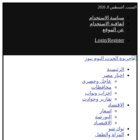
السبت, أغسطس 8, 2026
سياسة الاستخدام
اتفاقية الاستخدام
عن الموقع
Login/Register
الرئيسية
اخبار مصر
عاجل وحصري
محافظات
احزاب ونواب
تقارير وحوادث
الاقتصاد
اسعار
البورصة
الاقتصـاد
توك شو
المراة والطفل