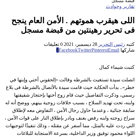
قبضة مسجل
تقارير وحوادث
اللى هيقرب هموتهم . الأمن العام ينجح
فى تحرير رهينتين من قبضة مسجل
كتبه
رئيس التحرير
28 ديسمبر، 2021
0 تعليقات
شاركها
Email
Pinterest
Twitter
Facebook
0
كتبت شيماء كمال
اتصلت سيدة تستغيث بالشرطه وقالت «إلحقوني أختي وإبنها في
خطر».. بدأت الحكاية حيث قامت سيدة بالأتصال بالشرطة فى بلاغ
رسمي، وذكرت التفاصيل حيث قام زوج أختها بإحتجاز شقيقتها
وابنه، تحت تهديد السلاح ، بسبب خلافات زوجية بينهم، ووضح أنه له
سابقة جنائية ، وعندما حاول رجال الأمن ، التفاوض معه لإطلاق
سراح زوجته وابنه رفض بعنف وبادر بإطلاق النار على قوات الأمن ،
التي ردت عليه بالمثل، مما أسفر عن مقتله ، وذلك تنفيذًا لتوجيهات
اللواء محمود توفيق وزير الداخلية، بسرعة الاستجابة للبلاغات