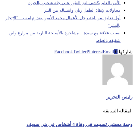
الأمن العام يكشف لغز العثور على جثة شخص بالجيزة
محاولات لإنقاذ الطفل ريان وانتشاله من البئر
أول تعليق من ابنة رجل الأعمال محمد الأمين بعد إتهامه بـــ “الإتجار
بالبشر”
بسبب علاقة مع سيدة .. مشاجرة بالأسلحة النارية بين مزارع وابن
شقيقه بالعياط
شاركها
0
Email
Pinterest
Twitter
Facebook
رئيس التحرير
المقالة السابقة
وجبة محشى تسببت فى وفاة 4 أشخاص فى بنى سويف