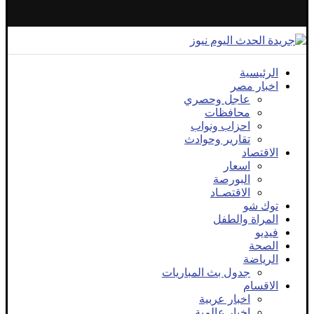
الرئيسية
اخبار مصر
عاجل وحصري
محافظات
احزاب ونواب
تقارير وحوادث
الاقتصاد
اسعار
البورصة
الاقتصـاد
توك شو
المراة والطفل
فيديو
الصحة
الرياضة
جدول بث المباريات
الاقسام
اخبار عربية
اخبار عالمية