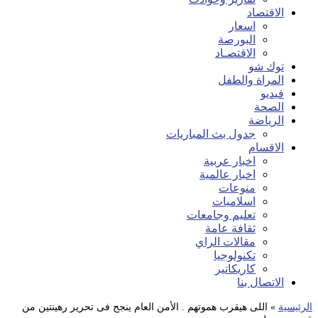
الاقتصاد
اسعار
البورصة
الاقتصـاد
توك شو
المراة والطفل
فيديو
الصحة
الرياضة
جدول بث المباريات
الاقسام
اخبار عربية
اخبار عالمية
منوعات
اسلاميات
تعليم وجامعات
ثقافة عامة
مقالات الراي
تكنولوجيا
كاريكاتير
الاتصال بنا
الرئيسية
»
اللى هيقرب هموتهم . الأمن العام ينجح فى تحرير رهينتين من