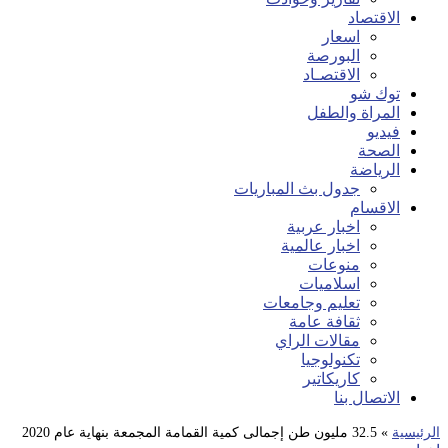
الاقتصاد
اسعار
البورصة
الاقتصـاد
توك شو
المراة والطفل
فيديو
الصحة
الرياضة
جدول بث المباريات
الاقسام
اخبار عربية
اخبار عالمية
منوعات
اسلاميات
تعليم وجامعات
ثقافة عامة
مقالات الراي
تكنولوجيا
كاريكاتير
الاتصال بنا
الرئيسية
»
32.5 مليون طن إجمالى كمية القمامة المجمعة بنهاية عام 2020