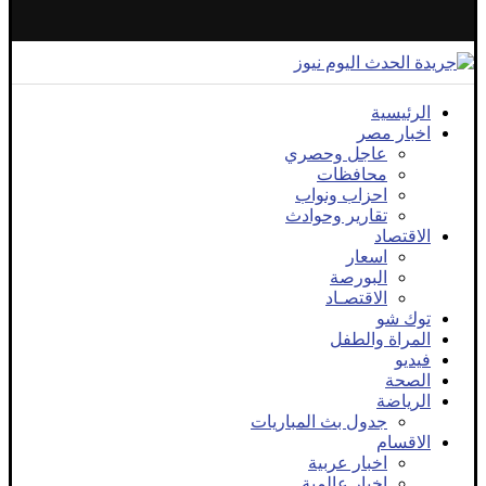
الرئيسية
اخبار مصر
عاجل وحصري
محافظات
احزاب ونواب
تقارير وحوادث
الاقتصاد
اسعار
البورصة
الاقتصـاد
توك شو
المراة والطفل
فيديو
الصحة
الرياضة
جدول بث المباريات
الاقسام
اخبار عربية
اخبار عالمية