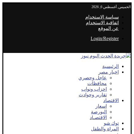
الخميس, أغسطس 6, 2026
سياسة الاستخدام
اتفاقية الاستخدام
عن الموقع
Login/Register
الرئيسية
اخبار مصر
عاجل وحصري
محافظات
احزاب ونواب
تقارير وحوادث
الاقتصاد
اسعار
البورصة
الاقتصـاد
توك شو
المراة والطفل