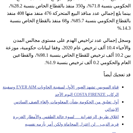
الحكومي بنسبة 71.8%، و350 منفذ بالقطاع الخاص بنسبة 28.2%،
بينما بلغ إجمالي عدد منافذ البيع المتحركة 476 منفذ منها 408 منفذ
بالقطاع الحكومي بنسبة 85.7%، و68 منفذ بالقطاع الخاص بنسبة
%.
14.3
وسجل إجمالي عدد تراخيص الهدم على مستوى مجالس المدن
والأحياء 10.4 ألف ترخيص عام 2020، وفقا لبيانات حكومية، موزعة
بين 10.2 ألف ترخيص للقطاع الخاص بنسبة 98.1%، والقطاعين
العام والحكومي 0.2 ألف ترخيص بنسبة 1.9%.
قد تعجبك أيضاً
قناة السويس تشهد العبور الأول لسفينة الحاويات EVER AIM وسفينة
الركاب COSTA FIRENZE اليوم الأحد
أول تعليق من الحكومة بشأن المعلومات بإلغاء الصف السادس
الابتدائي
اغلاق طريق الزعفرانة … لسوء حالة الطقس والأمطار الغزيرة
فريد الديب .. لن اعتزل المحاماة ولكن أمر بأزمه نفسيه