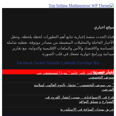
موقع اخباري
قناة الحدث منصة إخبارية تتابع أهم التطورات لحظة بلحظة، وتنقل
الأخبار العاجلة والتحليلات المتعمقة من مصادر موثوقة. تغطية شاملة
للسياسة والاقتصاد والأمن والملفات الإقليمية والدولية، مع تقارير
ميدانية وبرامج حوارية تضعك في قلب الصورة.
Facebook
Twitter
Youtube
Linkedin
Envelope
Rss
اخبار حصرية
تجديد الثقة للدكتور تامر حامد ” مديرًا لمستشفي بني
سويف التخصصي
” بني سويف التخصصي ” تحتفل باليوم العالمي لسلامة
المرضي
فزع فى الإسماعيلية .. بسبب إنتشار القرود فى
الشوارع و تسلق النوافذ
حريق بميدان الساعة في الإسكندرية