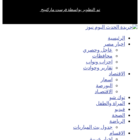
تم التطوير بواسطة فرست ماركتينج
الرئيسية
اخبار مصر
عاجل وحصري
محافظات
احزاب ونواب
تقارير وحوادث
الاقتصاد
اسعار
البورصة
الاقتصـاد
توك شو
المراة والطفل
فيديو
الصحة
الرياضة
جدول بث المباريات
الاقسام
اخبار عربية