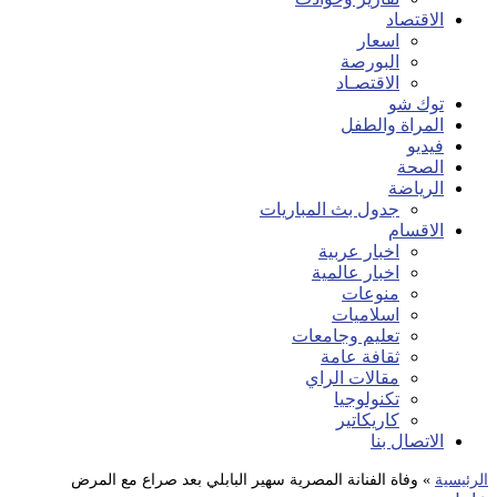
الاقتصاد
اسعار
البورصة
الاقتصـاد
توك شو
المراة والطفل
فيديو
الصحة
الرياضة
جدول بث المباريات
الاقسام
اخبار عربية
اخبار عالمية
منوعات
اسلاميات
تعليم وجامعات
ثقافة عامة
مقالات الراي
تكنولوجيا
كاريكاتير
الاتصال بنا
الرئيسية
»
وفاة الفنانة المصرية سهير البابلي بعد صراع مع المرض