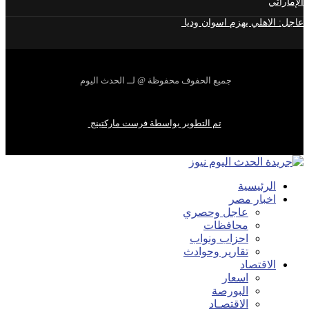
الإماراتي
عاجل: الاهلي يهزم اسوان وديا
جميع الحفوف محفوظة @ لــ الحدث اليوم
تم التطوير بواسطة فرست ماركتينج
الرئيسية
اخبار مصر
عاجل وحصري
محافظات
احزاب ونواب
تقارير وحوادث
الاقتصاد
اسعار
البورصة
الاقتصـاد