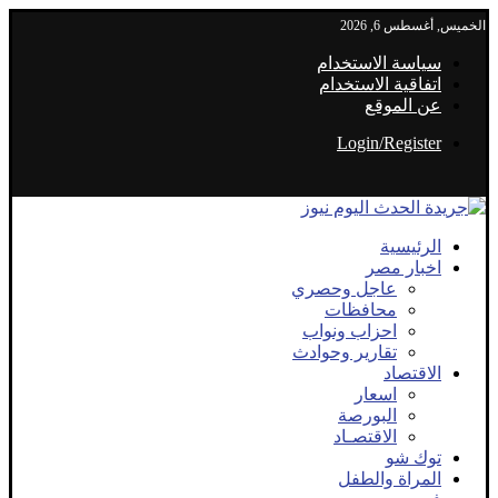
الخميس, أغسطس 6, 2026
سياسة الاستخدام
اتفاقية الاستخدام
عن الموقع
Login/Register
الرئيسية
اخبار مصر
عاجل وحصري
محافظات
احزاب ونواب
تقارير وحوادث
الاقتصاد
اسعار
البورصة
الاقتصـاد
توك شو
المراة والطفل