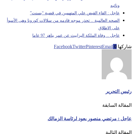
ونائبه
عاجل : القاء القبض علي المتهمين في قضية “بسنت”
الصحه العالمية .. تحذر موجه قادمه من سلالات كورونا وهى الأسوأ
على الاطلاق
عاجل .. وفاة الملكة اليزابيث عن عمر يناهز 97 عاما
شاركها
0
Email
Pinterest
Twitter
Facebook
رئيس التحرير
المقالة السابقة
عاجل : مرتضي منصور يعود لرئاسة الزمالك
المقالة التالية