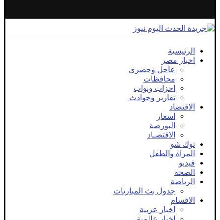
الرئيسية
اخبار مصر
عاجل وحصري
محافظات
احزاب ونواب
تقارير وحوادث
الاقتصاد
اسعار
البورصة
الاقتصـاد
توك شو
المراة والطفل
فيديو
الصحة
الرياضة
جدول بث المباريات
الاقسام
اخبار عربية
اخبار عالمية