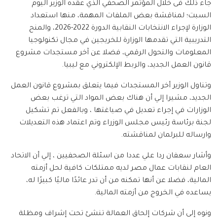
جاء ذلك فى خلال المؤتمر الصحفي الذي عقده الوزير اليوم
السبت؛ لمناقشة بعض الملفات المهمة، منها استعداد
الوزارة لإجراء الانتخابات النقابية الدورة 2022-2026، والمنح
التدريبية التي تقدمها الوزارة للخريجين في مجال تكنولوجيا
المعلومات والتحول الرقمي، فضلا عن آخر مستجدات مشروع
قانون العمل الجديد، والربط الإلكتروني مع ليبيا.
وتناول الوزير أخر المستجدات فيما يتعلق بمشروع قانون العمل
الجديد، مشيرا إلي أن هناك بعض المواد التي ترغب بعض
الوزارات في إجراء تعديل في صياغتها ، وبالفعل تم تشكيل
لجنة برئاسة رئيس مجلس الوزراء وتم اعتماد هذه التعديلات
وارساله للبرلمان لمناقشته.
وأشار سعفان ردا علي عددا من اسئلة الصحفيين ، إلي أن الاتحاد
العام لنقابات عمال مصر لديه ممتلكات كافية لحل أزمته
المالية، فضلا عن أنها تمكنه من أن تدر عائدًا ماليًا كبيرًا له،
يساعده في الخروج من أزمته المالية.
ونوه إلى أن شركات إلحاق العمالة تنشئ تحت إشراف ومظلة