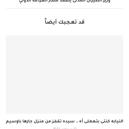
وزير الطيران المدنى يتفقد مطار الغردقة الدولي
قد تعجبك أيضاً
النيابه كنتى بتعملى أه .. سيده تقفز من منزل جارها باوسيم