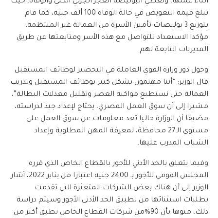
أثناء عملها، وتغطي البوليصة العجز الجزئي الكلي والوفاة، حيث
تبلغ قيمة التعويض في حالة الوفاة 100 ألف جنيه، كما قام
بتوزيع 3 بوليصات تأمين الأسرة من العمالة غير المنتظمة،
مؤكدا الاستعداد للتواصل مع هذه الأسر ومتابعتها عن طريق
المديريات التابعة لهم.
وحول دور وزارة القوي العاملة في التحضير لوظائف المستقبل
قال الوزير: “أننا مهتمون بشكل كبير بوظائف المستقبل وتدريب
العمالة حتى نستطيع مواكبة العصر وتقليل معدلات البطالة”،
مشيرا إلى أن سوق العمل المصري، يحتاج لإعداد جيد لدراسته،
مضيفا أن الوزارة حاليا تعد معلومات عن سوق العمل على
مستوى الـ27 محافظة، لمعرفة المهن المطلوبة وإعداد
الشباب المدرب عليها.
وفيما يتعلق بالحد الأدني للأجور بالقطاع الخاص الذي قرره
المجلس القومي للأجور بـ 2400 جنيه اعتبارا من يناير 2022، أشار
الوزير إلى أن هناك بعض الشركات المتعثرة التي تقدمت
بطلبات استثنائها من تطبيق الحد الأدنى الأجور وسيتم دراسة
ذلك، منوها بأن 90%من شركات القطاع الخاص تطبق أكثر من