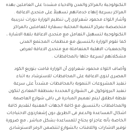
التكنولوجية بالمراكز والمدن والاحياء مشددا على العاملين بهذه
المراكز بسرعة إنهاء خدماتهم تسهيلاً على متحدى الاعاقة .
وأشار اللواء محمود شعراوى إلى تنظيم الوزارة دورات تدريبية
متخصصة بمركز التنمية المحلية بسقارة للعاملين بالمراكز
التكنولوجية لتسهيل التعامل مع متحدى الاعاقة بلغة الاشارة ،
كما تقوم الوزارة بالتنسيق مع منظمات المجتمع المدنى
والجمعيات الاهلية المتعاملة مع متحدى الاعاقة لعرض
مشكلاتهم لسرعة حلها بالمحافظات .
وأضاف اللواء محمود شعراوى أن الوزارة قامت بتوزيع الكود
المصرى لذوى الاعاقة على المحافظات للاسترشاد به اثناء
تنفيذ المشروعات التنموية بالمحافظات مشدداً على سرعة
تنفيذ البروتوكول فى الشوارع المحددة بمنطقة المعادى لتكون
نقطة انطلاق ليتم تعميم المبادرة فى باقى شوارع العاصمة
والمحافظات بالتنسيق مع كافة الجهات المعنية لتقديم كافة
اشكال المساعدة والدعم فى الطريق دون إشعارذوى الاحتياجات
الخاصة بأنه عاجز او يحتاج للمساعدة بشكل مباشر ، مع ضرورة
توفير الاشارات واللافتات بالشوارع لتتضمن الرمز الاسترشادى