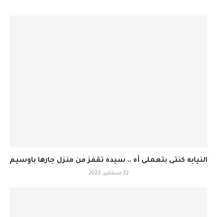
النيابه كنتى بتعملى أه .. سيده تقفز من منزل جارها باوسيم
22 سبتمبر، 2022