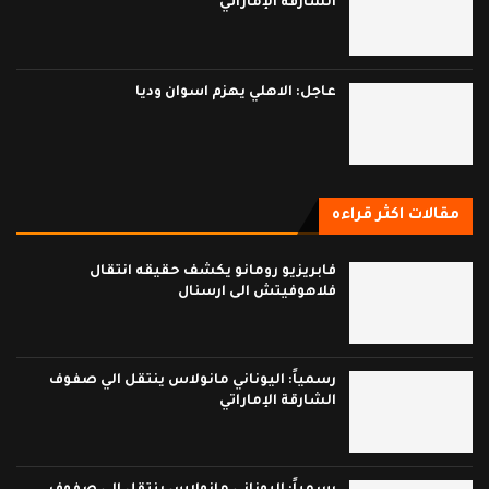
الشارقة الإماراتي
عاجل: الاهلي يهزم اسوان وديا
مقالات اكثر قراءه
فابريزيو رومانو يكشف حقيقه انتقال
فلاهوفيتش الى ارسنال
رسمياً: اليوناني مانولاس ينتقل الي صفوف
الشارقة الإماراتي