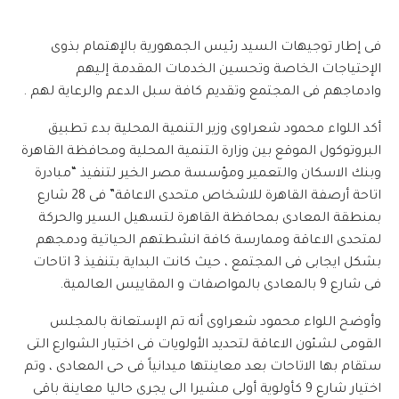
فى إطار توجيهات السيد رئيس الجمهورية بالإهتمام بذوى
الإحتياجات الخاصة وتحسين الخدمات المقدمة إليهم
وادماجهم فى المجتمع وتقديم كافة سبل الدعم والرعاية لهم .
أكد اللواء محمود شعراوى وزير التنمية المحلية بدء تطبيق
البروتوكول الموقع بين وزارة التنمية المحلية ومحافظة القاهرة
وبنك الاسكان والتعمير ومؤسسة مصر الخير لتنفيذ “مبادرة
اتاحة أرصفة القاهرة للاشخاص متحدى الاعاقة” فى 28 شارع
بمنطقة المعادى بمحافظة القاهرة لتسهيل السير والحركة
لمتحدى الاعاقة وممارسة كافة انشطتهم الحياتية ودمجهم
بشكل ايجابى فى المجتمع ، حيث كانت البداية بتنفيذ 3 اتاحات
فى شارع 9 بالمعادى بالمواصفات و المقاييس العالمية.
وأوضح اللواء محمود شعراوى أنه تم الإستعانة بالمجلس
القومى لشئون الاعاقة لتحديد الأولويات فى اختيار الشوارع التى
ستقام بها الاتاحات بعد معاينتها ميدانياً فى حى المعادى ، وتم
اختيار شارع 9 كأولوية أولى مشيرا الى يجرى حاليا معاينة باقى