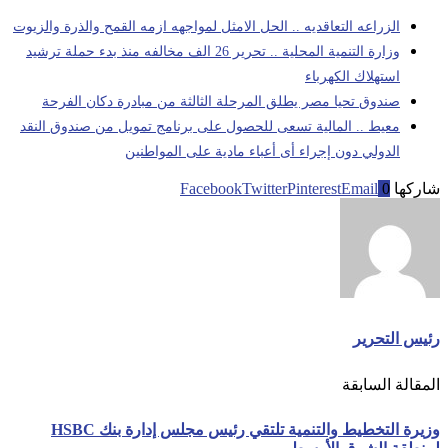
الزراعه التعاقديه .. الحل الامثل لمواجهه ازمه القمح والذرة والزيوت
وزارة التنمية المحلية .. تحرير 26 الف مخالفه منذ بدء حملة ترشيد
استهلاك الكهرباء
صندوق تحيا مصر يطلق المرحلة الثالثة من مبادرة دكان الفرحة
معيط .. المالية تسعى للحصول على برنامج تمويل من صندوق النقد
الدولي دون إجراء أى أعباء مادية على المواطنين
شاركها
0
Email
Pinterest
Twitter
Facebook
رئيس التحرير
المقالة السابقة
وزيرة التخطيط والتنمية تلتقي رئيس مجلس إدارة بنك HSBC