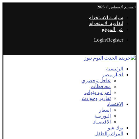
السبت, أغسطس 8, 2026
سياسة الاستخدام
اتفاقية الاستخدام
عن الموقع
Login/Register
الرئيسية
اخبار مصر
عاجل وحصري
محافظات
احزاب ونواب
تقارير وحوادث
الاقتصاد
اسعار
البورصة
الاقتصـاد
توك شو
المراة والطفل