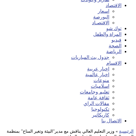
الاقتصاد
اسعار
البورصة
الاقتصـاد
توك شو
المراة والطفل
فيديو
الصحة
الرياضة
جدول بث المباريات
الاقسام
اخبار عربية
اخبار عالمية
منوعات
اسلاميات
تعليم وجامعات
ثقافة عامة
مقالات الراي
تكنولوجيا
كاريكاتير
الاتصال بنا
الرئيسية
»
وزير التعليم العالي يناقش مع مدير”البيئة وتغير المناخ” بمنظمة