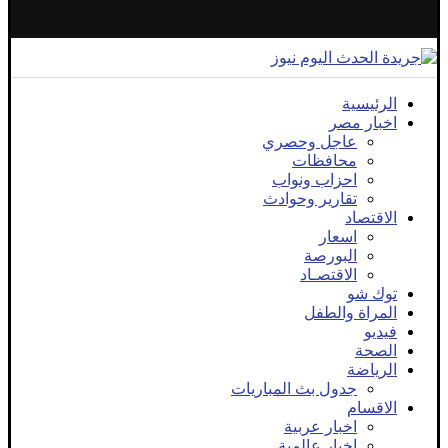
الرئيسية
اخبار مصر
عاجل وحصري
محافظات
احزاب ونواب
تقارير وحوادث
الاقتصاد
اسعار
البورصة
الاقتصـاد
توك شو
المراة والطفل
فيديو
الصحة
الرياضة
جدول بث المباريات
الاقسام
اخبار عربية
اخبار عالمية