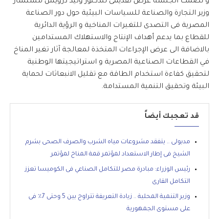
و تضمت الجلسة عرض تقديمى للدكتور وليد درويش مستشار
وزير التجارة والصناعة للسياسات البيئية حول دور الصناعة
المصرية فى التصدى للتغيرات المناخية و الرؤية الدائرية
للقطاع بما يدعم أهداف الإنتاج والاستهلاك المستدامين
بالاضافة الى عرض الإجراءات المتخذة لمعالجة آثار تغير المناخ
في القطاعات الصناعية المصرية و استراتيجيتها الوطنية
لتحقيق كفاءة استخدام الطاقة مع تقليل الانبعاثات لحماية
البيئة وتحقيق التنمية المستدامة.
قد تعجبك أيضاً
مدبولى .. يتفقد مشروعات مياه الشرب والصرف الصحى بشرم
الشيخ فى إطار الاستعداد لمؤتمر قمة المناخ لمؤتمر
رئيس الوزراء: مبادرة مصر للتكامل الصناعي فى الكوميسا تعزز
التكامل القارى
وزير التنمية المحلية .. زيادة التعريفة تتراوح بين 5 وحتى 7٪ فى
على مستوى الجمهورية