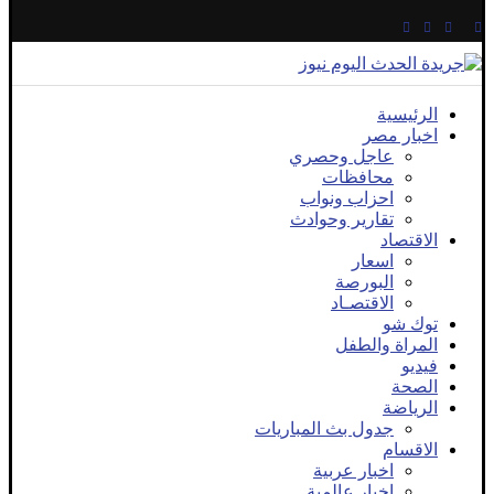
الرئيسية
اخبار مصر
عاجل وحصري
محافظات
احزاب ونواب
تقارير وحوادث
الاقتصاد
اسعار
البورصة
الاقتصـاد
توك شو
المراة والطفل
فيديو
الصحة
الرياضة
جدول بث المباريات
الاقسام
اخبار عربية
اخبار عالمية