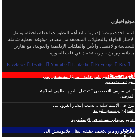
موقع اخباري
قناة الحدث منصة إخبارية تتابع أهم التطورات لحظة بلحظة، وتنقل
الأخبار العاجلة والتحليلات المتعمقة من مصادر موثوقة. تغطية شاملة
للسياسة والاقتصاد والأمن والملفات الإقليمية والدولية، مع تقارير
ميدانية وبرامج حوارية تضعك في قلب الصورة.
Facebook
Twitter
Youtube
Linkedin
Envelope
Rss
اخبار حصرية
تجديد الثقة للدكتور تامر حامد ” مديرًا لمستشفي بني
سويف التخصصي
” بني سويف التخصصي ” تحتفل باليوم العالمي لسلامة
المرضي
فزع فى الإسماعيلية .. بسبب إنتشار القرود فى
الشوارع و تسلق النوافذ
حريق بميدان الساعة في الإسكندرية
رياضة
فابريزيو رومانو يكشف حقيقه انتقال فلاهوفيتش الى
ارسنال