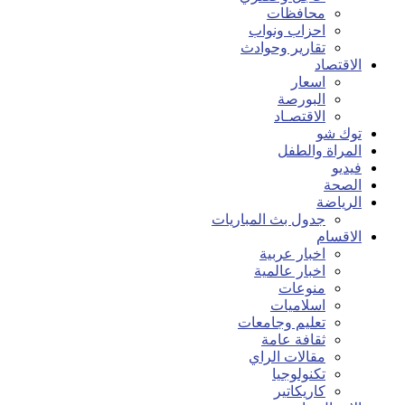
محافظات
احزاب ونواب
تقارير وحوادث
الاقتصاد
اسعار
البورصة
الاقتصـاد
توك شو
المراة والطفل
فيديو
الصحة
الرياضة
جدول بث المباريات
الاقسام
اخبار عربية
اخبار عالمية
منوعات
اسلاميات
تعليم وجامعات
ثقافة عامة
مقالات الراي
تكنولوجيا
كاريكاتير