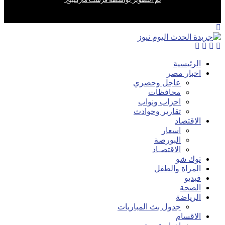
الرئيسية
اخبار مصر
عاجل وحصري
محافظات
احزاب ونواب
تقارير وحوادث
الاقتصاد
اسعار
البورصة
الاقتصـاد
توك شو
المراة والطفل
فيديو
الصحة
الرياضة
جدول بث المباريات
الاقسام