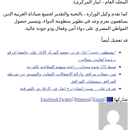
المحله العام – ابيار المركزى).
كما تقدم وكيل الوزارة ، بالتحية والتقدير لجميع صيادلة الغربية الذين
يساهمون بعزم وجد في تطوير منظومة الدواء، وتيسير حصول
المواطن المصري على دواء آمن وفعال وذو جودة عالية.
قد تعجبك أيضاً
“مصطفي حبيب” اول عربي يحصد المركز الاول علي جامعة اورفو
بروسيا لعامين متتاليين.
ضبط 135 عبوة مبيدات زراعية منتهية الصلاحية بالغربية
شن حملات مرافق وإزالة الإشغالات بالتعاون والتنسيق بين شرطة
المرافق ومسئولي المرافق
تعرف على .. سبب إنشاء برج إيفل فى الزقازيق بالشرقية
شاركها
0
Email
Pinterest
Twitter
Facebook