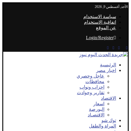
الأحد, أغسطس 9, 2026
سياسة الاستخدام
اتفاقية الاستخدام
عن الموقع
Login/Register
الرئيسية
اخبار مصر
عاجل وحصري
محافظات
احزاب ونواب
تقارير وحوادث
الاقتصاد
اسعار
البورصة
الاقتصـاد
توك شو
المراة والطفل