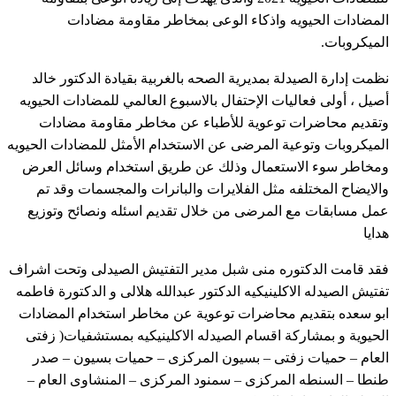
المضادات الحيويه واذكاء الوعى بمخاطر مقاومة مضادات
الميكروبات.
نظمت إدارة الصيدلة بمديرية الصحه بالغربية بقيادة الدكتور خالد
أصيل ، أولى فعاليات الإحتفال بالاسبوع العالمي للمضادات الحيويه
وتقديم محاضرات توعوية للأطباء عن مخاطر مقاومة مضادات
الميكروبات وتوعية المرضى عن الاستخدام الأمثل للمضادات الحيويه
ومخاطر سوء الاستعمال وذلك عن طريق استخدام وسائل العرض
والايضاح المختلفه مثل الفلايرات والبانرات والمجسمات وقد تم
عمل مسابقات مع المرضى من خلال تقديم اسئله ونصائح وتوزيع
هدايا
فقد قامت الدكتوره منى شبل مدير التفتيش الصيدلى وتحت اشراف
تفتيش الصيدله الاكلينيكيه الدكتور عبدالله هلالى و الدكتورة فاطمه
ابو سعده بتقديم محاضرات توعوية عن مخاطر استخدام المضادات
الحيوية و بمشاركة اقسام الصيدله الاكلينيكيه بمستشفيات( زفتى
العام – حميات زفتى – بسيون المركزى – حميات بسيون – صدر
طنطا – السنطه المركزى – سمنود المركزى – المنشاوى العام –