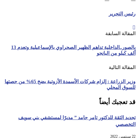
رئيس التحرير
المقالة السابقة
بالصور..الداخلية تداهم الظهير الصحراوي بالإسماعيلية وتعدم 13
ألف كيلو من البانجو
المقالة التالية
وزير الزراعة : إلزام شركات الأسمدة الأزوتية بضخ 65% من حصتها
للسوق المحلي
قد تعجبك أيضاً
تجديد الثقة للدكتور تامر حامد ” مديرًا لمستشفي بني سويف
التخصصي
22 سبتمبر، 2022