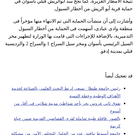
نتيجة الأمطار الغزيرة، كما نجح سد أبوالريش قبلي بأسوان في
حماية قرية أبو الريش من أخطار السيول.
وأشارت إلى أن منشآت الحماية التى تم الانتهاء منها مؤخراً فى
منطقة وادى عبادى، أسهمت فى الحماية من أخطار السيول
التدميرية، بالإضافة للإجراءات التى قامت بها الوزارة لتطهير مخر
السيل الرئيسي بأسوان ومخر سيل السراج 1 والسراج 2 والرديسية
قبلي بمدينة إدفو.
قد تعجبك أيضاً
رئيس جامعة طنطا : نسعى لربط البحث العلمى بالصناعة لخدمة
الأهداف الوطنية وخطة التنمية
نفوق ثاني عروس بحر بأحد شواطئ مدينة شلاتين في أقل من
أسبوع
بالصور..قافلة طبية شاملة لقرى القصاصين القديمة ضمن حياة
كريمة
جامعة أسيوط تناقش عدد من الحلول للتخلص الآمن من مشكلة