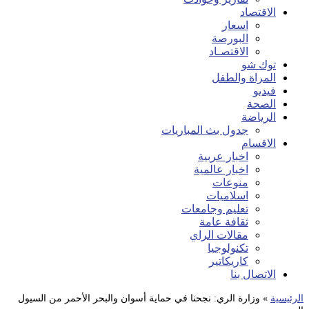
الاقتصاد
اسعار
البورصة
الاقتصـاد
توك شو
المراة والطفل
فيديو
الصحة
الرياضة
جدول بث المباريات
الاقسام
اخبار عربية
اخبار عالمية
منوعات
اسلاميات
تعليم وجامعات
ثقافة عامة
مقالات الراي
تكنولوجيا
كاريكاتير
الاتصال بنا
الرئيسية
»
وزارة الري: نجحنا في حماية أسوان والبحر الأحمر من السيول