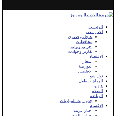
الرئيسية
اخبار مصر
عاجل وحصري
محافظات
احزاب ونواب
تقارير وحوادث
الاقتصاد
اسعار
البورصة
الاقتصـاد
توك شو
المراة والطفل
فيديو
الصحة
الرياضة
جدول بث المباريات
الاقسام
اخبار عربية
اخبار عالمية