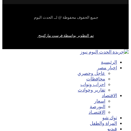
جميع الحفوف محفوظة @ لــ الحدث اليوم
تم التطوير بواسطة فرست ماركتينج
الرئيسية
اخبار مصر
عاجل وحصري
محافظات
احزاب ونواب
تقارير وحوادث
الاقتصاد
اسعار
البورصة
الاقتصـاد
توك شو
المراة والطفل
فيديو