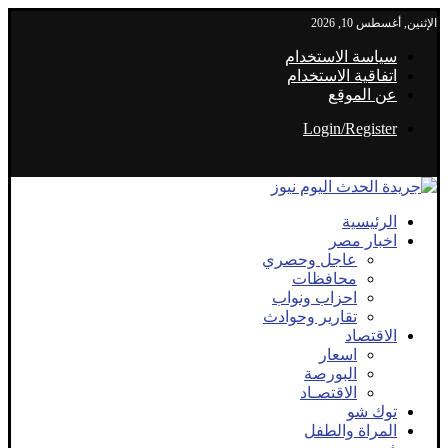
الإثنين, أغسطس 10, 2026
سياسة الاستخدام
اتفاقية الاستخدام
عن الموقع
Login/Register
الرئيسية
اخبار مصر
عاجل وحصري
محافظات
احزاب ونواب
تقارير وحوادث
الاقتصاد
اسعار
البورصة
الاقتصـاد
توك شو
المراة والطفل