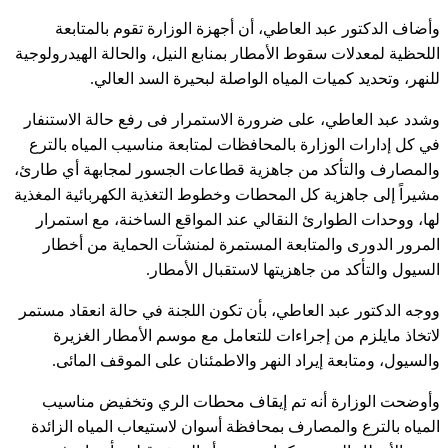
وأضاف الدكتور عبد العاطي، أن أجهزة الوزارة تقوم بالمتابعة
اللحظية لمعدلات سقوط الأمطار بمنابع النيل، والحالة الهيدرولوجية
للنهر، وتحديد كميات المياه الواصلة لبحيرة السد العالي.
وشدد عبد العاطي، على ضرورة الاستمرار فى رفع حالة الاستنفار
في كل إدارات الوزارة بالمحافظات لمتابعة مناسيب المياه بالترع
والمصارف والتأكد من جاهزية قطاعات الجسور لمجابهة أي طارئ،
مشيراً إلى جاهزية كل المحطات وخطوط التغذية الكهربائية المغذية
لها، ووحدات الطوارئ النقالي عند المواقع الساخنة، مع استمرار
المرور الدورى والمتابعة المستمرة لمنشآت الحماية من أخطار
السيول والتأكد من جاهزيتها لاستقبال الأمطار.
ووجه الدكتور عبد العاطي، بأن تكون اللجنة في حالة انعقاد مستمر
لاتخاذ مايلزم من إجراءات للتعامل مع موسم الأمطار الغزيرة
والسيول، ومتابعة إيراد النهر والاطمئنان على الموقف المائى.
وأوضحت الوزارة أنه تم إيقاف محطات الري وتخفيض مناسيب
المياه بالترع والمصارف بمحافظة أسوان لاستيعاب المياه الزائدة