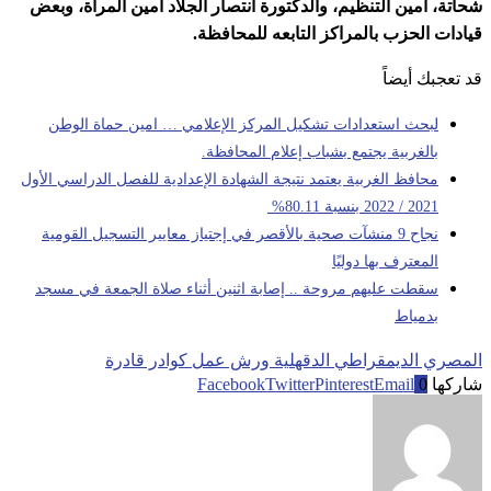
شحاتة، أمين التنظيم، والدكتورة انتصار الجلاد أمين المرأة، وبعض
قيادات الحزب بالمراكز التابعه للمحافظة.
قد تعجبك أيضاً
لبحث استعدادات تشكيل المركز الإعلامي … امين حماة الوطن
بالغربية يجتمع بشباب إعلام المحافظة.
محافظ الغربية يعتمد نتيجة الشهادة الإعدادية للفصل الدراسي الأول
2021 / 2022 بنسبة 80.11%
نجاح 9 منشآت صحية بالأقصر في إجتياز معايير التسجيل القومية
المعترف بها دوليًا
سقطت عليهم مروحة .. إصابة اثنين أثناء صلاة الجمعة في مسجد
بدمياط
المصري الديمقراطي الدقهلية ورش عمل كوادر قادرة
شاركها
0
Email
Pinterest
Twitter
Facebook