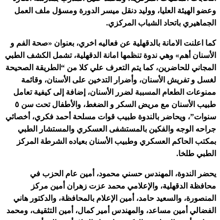
وعضو الهيئة العليا، ووليد دنقل ميسر الدورة ومسؤل ملف العمل
الجماهيري باتحاد الشباب المركزي.
ك
ما اعلنت الامانة بالدقهلية عن فعاليه اخري، بعنوان «صحة الفم و
الأسنان أهم» وهي ندوة تنظمها امانة الدقهلية، تشمل الكشف الطبي
المجاني للحاضرين، كما يتم التعرف علي كلا من “الطريقة الصحيحة
لغسل و تفريش الأسنان، وأضرار التدخين على الأسنان، وقائمة
ممنوعات الطعام المسببة لضرر الأسنان، إضافة إلى كيفية تعامل
طبيب الأسنان مع مريض السكر و الضغط، والأطفال تحت سن ٥
سنوات”، ويحاضر بالندوة طبيب قوات مسلحة أحمد فكري، أخصائي
جراحه الوجه والفكين بالمستشفى العسكري والمستشار الطبي
بمكتب الحاكم العسكري وطبيب الأسنان بعياده الشرطة المركز
الطبي طلخا.
يحضر الندوة، المهندس حسني محمود، أمين عام الحزب في
محافظة الدقهلية، والإعلامي محمد عزت زهران أمين مركز
المنصورة، والسعيد حامد، أمين الإعلام بالمحافظة، والدكتور هاني
الفضالي أمين مساعد، والمهندس أمير كمال، أمين التثقيف، ومحمد