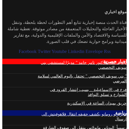
موقع اخباري
قناة الحدث منصة إخبارية تتابع أهم التطورات لحظة بلحظة، وتنقل
الأخبار العاجلة والتحليلات المتعمقة من مصادر موثوقة. تغطية شاملة
للسياسة والاقتصاد والأمن والملفات الإقليمية والدولية، مع تقارير
ميدانية وبرامج حوارية تضعك في قلب الصورة.
Facebook
Twitter
Youtube
Linkedin
Envelope
Rss
اخبار حصرية
تجديد الثقة للدكتور تامر حامد ” مديرًا لمستشفي بني
سويف التخصصي
” بني سويف التخصصي ” تحتفل باليوم العالمي لسلامة
المرضي
فزع فى الإسماعيلية .. بسبب إنتشار القرود فى
الشوارع و تسلق النوافذ
حريق بميدان الساعة في الإسكندرية
رياضة
فابريزيو رومانو يكشف حقيقه انتقال فلاهوفيتش الى
ارسنال
رسمياً: اليوناني مانولاس ينتقل الي صفوف الشارقة