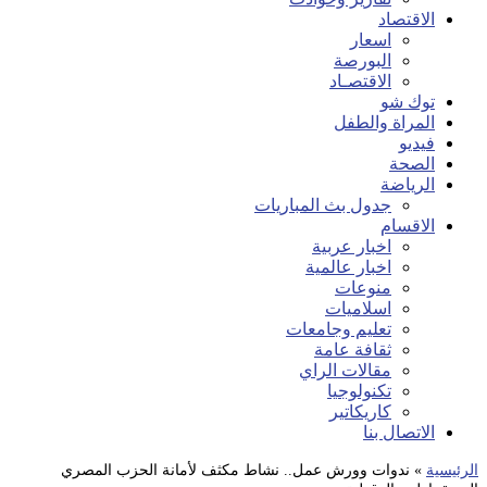
الاقتصاد
اسعار
البورصة
الاقتصـاد
توك شو
المراة والطفل
فيديو
الصحة
الرياضة
جدول بث المباريات
الاقسام
اخبار عربية
اخبار عالمية
منوعات
اسلاميات
تعليم وجامعات
ثقافة عامة
مقالات الراي
تكنولوجيا
كاريكاتير
الاتصال بنا
الرئيسية
»
ندوات وورش عمل.. نشاط مكثف لأمانة الحزب المصري