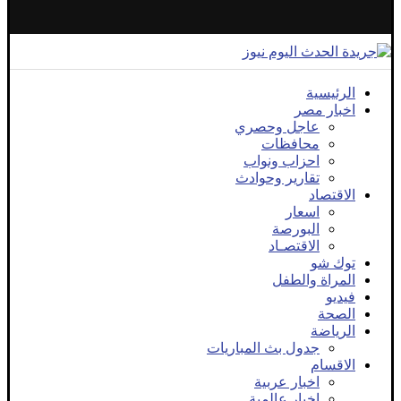
الرئيسية
اخبار مصر
عاجل وحصري
محافظات
احزاب ونواب
تقارير وحوادث
الاقتصاد
اسعار
البورصة
الاقتصـاد
توك شو
المراة والطفل
فيديو
الصحة
الرياضة
جدول بث المباريات
الاقسام
اخبار عربية
اخبار عالمية