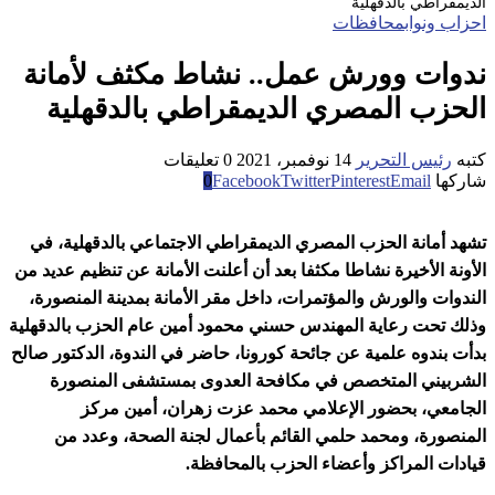
الديمقراطي بالدقهلية
احزاب ونواب
محافظات
ندوات وورش عمل.. نشاط مكثف لأمانة
الحزب المصري الديمقراطي بالدقهلية
كتبه
رئيس التحرير
14 نوفمبر، 2021
0 تعليقات
شاركها
Email
Pinterest
Twitter
Facebook
0
تشهد أمانة الحزب المصري الديمقراطي الاجتماعي بالدقهلية، في
الأونة الأخيرة نشاطا مكثفا بعد أن أعلنت الأمانة عن تنظيم عديد من
الندوات والورش والمؤتمرات، داخل مقر الأمانة بمدينة المنصورة،
وذلك تحت رعاية المهندس حسني محمود أمين عام الحزب بالدقهلية
بدأت بندوه علمية عن جائحة كورونا، حاضر في الندوة، الدكتور صالح
الشربيني المتخصص في مكافحة العدوى بمستشفى المنصورة
الجامعي، بحضور الإعلامي محمد عزت زهران، أمين مركز
المنصورة، ومحمد حلمي القائم بأعمال لجنة الصحة، وعدد من
قيادات المراكز وأعضاء الحزب بالمحافظة.