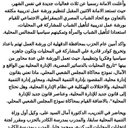
وأعلنت الامانة رسميا عن ثلاث فعاليات جديدة في نفس الشهر،
حيث تستعد الامانة الاثنين المقبل لتنظيم ورشة عمل تدريبية مكثفه
بالتعاون مع اتحاد الشباب المصري الديمقراطي الاجتماعي للقيام
بورشة عمل تدريبية لتأهيل الشباب للمشاركة في المحليات،
استعدادا لتأهيل الشباب والمرأة وتمكينهم سياسيا للمجالس المحلية.
واكد أمين عام الحزب بمحافظة الدقهلية ان ورشة العمل تهتم باعداد
وتخريج كوادر قادرة علي المشاركة في المحليات وتكون جاهزه
سياسيا وفكريا وتنظيميا، حيث تعمل الورشة علي عدة محاور من
بينها “تاريخ المحليات بالدساتير المصرية، الإدارة المحلية بين الواقع و
الآمال، نموذج محاكاة المجلس الشعبي المحلي، ماذا نعني بقانون
إدارة محلية، المقصود بإدارة التنمية المحلية، ومحاور إدارة التنمية
المحلية، والاختلالات الهيكلية في نظام الإدارة المحلية، وهل نحتاج
إلى قانون جديد للإدارة المحلية، وعناصر قانون جديد للإدارة
المحلية”. بالاضافة القيام بمحاكاة نموذج المجلس الشعبي المحلي.
ويحاضر في التدريب، الدكتورة آمال السيد على، وكيل أول وزاة
التنمية المحلية سابقا، والمدرب بمدرسة الكادر بالحزب ومقرر لجنة
انتخابات المحليات المركزية، ومحمد خليل المدرب بمدرسة الكارد