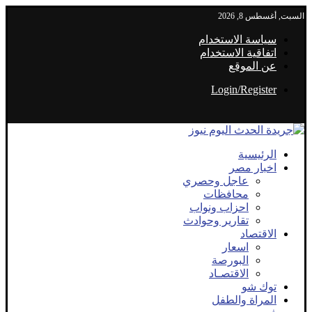
السبت, أغسطس 8, 2026
سياسة الاستخدام
اتفاقية الاستخدام
عن الموقع
Login/Register
الرئيسية
اخبار مصر
عاجل وحصري
محافظات
احزاب ونواب
تقارير وحوادث
الاقتصاد
اسعار
البورصة
الاقتصـاد
توك شو
المراة والطفل