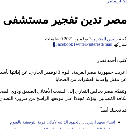
اخبار مصر
مصر تدين تفجير مستشفى في 
كتبه
رئيس التحرير
3 نوفمبر، 2021
0 تعليقات
شاركها
Email
Pinterest
Twitter
Facebook
0
كتب/ أحمد نصار
أعربت جمهورية مصر العربية، اليوم 3 نوف
عن مقتل وإصابة العشرات من الضحايا.
وتتقدّم مصر بخالص التعازي إلى الشعب الأفغاني الصديق وذوي الضحايا
لكافة المُصابين. وتؤكد مُجددًا على موقفها الراسخ من ضرورة التصد
قد تعجبك أيضاً
انشاء معهد ازهرى .. بالجهود الذاتيه لأهالى قرية التوفيقية بالفيوم