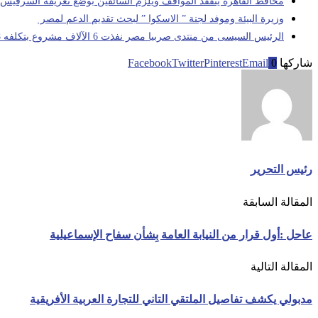
محافظ القاهرة يتفقد المواقف ويلزم السائقين بوضع تعريفة السرفيس
وزيرة البيئة وموفد لجنة ” الاسكوا ” لبحث تقديم الدعم لمصر
الرئيس السيسى من منتدى صربيا مصر نفذت 6 الآلاف مشروع بتكلفه 8 تريليون جنيه
شاركها
0
Email
Pinterest
Twitter
Facebook
رئيس التحرير
المقالة السابقة
عاحل :أول قرار من النيابة العامة بِشأن سفاح الإسماعيلية
المقالة التالية
مدبولي يكشف تفاصيل الملتقي التاني للتجارة العربية الأفريقية