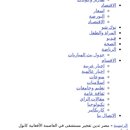
الاقتصاد
اسعار
البورصة
الاقتصـاد
توك شو
المراة والطفل
فيديو
الصحة
الرياضة
جدول بث المباريات
الاقسام
اخبار عربية
اخبار عالمية
منوعات
اسلاميات
تعليم وجامعات
ثقافة عامة
مقالات الراي
تكنولوجيا
كاريكاتير
الاتصال بنا
الرئيسية
»
مصر تدين تفجير مستشفى في العاصمة الأفغانية كابول