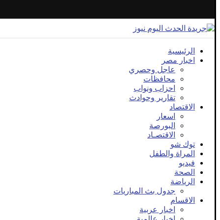
الرئيسية
اخبار مصر
عاجل وحصري
محافظات
احزاب ونواب
تقارير وحوادث
الاقتصاد
اسعار
البورصة
الاقتصـاد
توك شو
المراة والطفل
فيديو
الصحة
الرياضة
جدول بث المباريات
الاقسام
اخبار عربية
اخبار عالمية