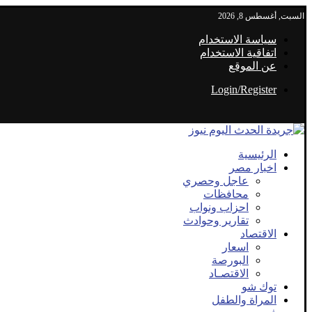
السبت, أغسطس 8, 2026
سياسة الاستخدام
اتفاقية الاستخدام
عن الموقع
Login/Register
الرئيسية
اخبار مصر
عاجل وحصري
محافظات
احزاب ونواب
تقارير وحوادث
الاقتصاد
اسعار
البورصة
الاقتصـاد
توك شو
المراة والطفل