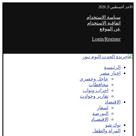
الأحد, أغسطس 9, 2026
سياسة الاستخدام
اتفاقية الاستخدام
عن الموقع
Login/Register
الرئيسية
اخبار مصر
عاجل وحصري
محافظات
احزاب ونواب
تقارير وحوادث
الاقتصاد
اسعار
البورصة
الاقتصـاد
توك شو
المراة والطفل