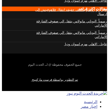
عاجل: الاهلي يهزم اسوان وديا
مقالات اكثر قراءه
فابريزيو رومانو يكشف حقيقه انتقال فلاهوفيتش الى
ارسنال
رسمياً: اليوناني مانولاس ينتقل الي صفوف الشارقة
الإماراتي
رسمياً: اليوناني مانولاس ينتقل الي صفوف الشارقة
الإماراتي
عاجل: الاهلي يهزم اسوان وديا
جميع الحفوف محفوظة @ لــ الحدث اليوم
تم التطوير بواسطة فرست ماركتينج
الرئيسية
اخبار مصر