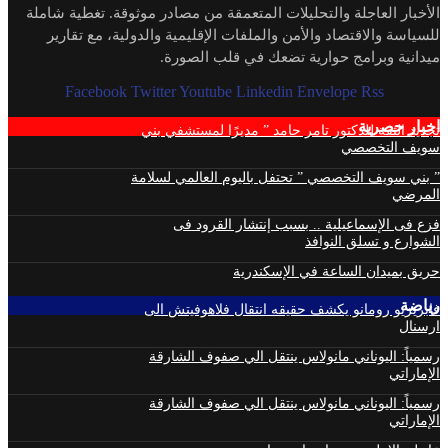
الأخبار العاجلة والتحليلات المتعمقة من مصادر موثوقة. تغطية شاملة
للسياسة والاقتصاد والأمن والملفات الإقليمية والدولية، مع تقارير
ميدانية وبرامج حوارية تضعك في قلب الصورة.
Facebook
Twitter
Youtube
Linkedin
Envelope
Rss
اخبار حصرية
تجديد الثقة للدكتور تامر حامد ” مديرًا لمستشفي بني
سويف التخصصي
” بني سويف التخصصي ” تحتفل باليوم العالمي لسلامة
المرضي
فزع فى الإسماعيلية .. بسبب إنتشار القرود فى
الشوارع و تسلق النوافذ
حريق بميدان الساعة في الإسكندرية
رياضة
فابريزيو رومانو يكشف حقيقه انتقال فلاهوفيتش الى
ارسنال
رسمياً: اليوناني مانولاس ينتقل الي صفوف الشارقة
الإماراتي
رسمياً: اليوناني مانولاس ينتقل الي صفوف الشارقة
الإماراتي