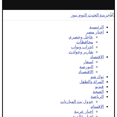
الرئيسية
اخبار مصر
عاجل وحصري
محافظات
احزاب ونواب
تقارير وحوادث
الاقتصاد
اسعار
البورصة
الاقتصـاد
توك شو
المراة والطفل
فيديو
الصحة
الرياضة
جدول بث المباريات
الاقسام
اخبار عربية
اخبار عالمية