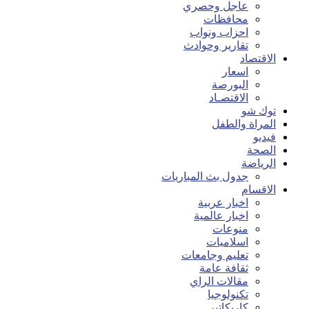
عاجل وحصري
محافظات
احزاب ونواب
تقارير وحوادث
الاقتصاد
اسعار
البورصة
الاقتصـاد
توك شو
المراة والطفل
فيديو
الصحة
الرياضة
جدول بث المباريات
الاقسام
اخبار عربية
اخبار عالمية
منوعات
اسلاميات
تعليم وجامعات
ثقافة عامة
مقالات الراي
تكنولوجيا
كاريكاتير