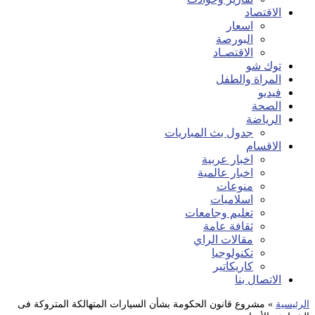
الاقتصاد
اسعار
البورصة
الاقتصـاد
توك شو
المراة والطفل
فيديو
الصحة
الرياضة
جدول بث المباريات
الاقسام
اخبار عربية
اخبار عالمية
منوعات
اسلاميات
تعليم وجامعات
ثقافة عامة
مقالات الراي
تكنولوجيا
كاريكاتير
الاتصال بنا
الرئيسية
»
مشروع قانون الحكومة بشأن السيارات المتهالكة المتروكة فى