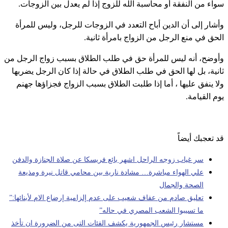
سواء من النفقة أو محاسبة الله للزوج إذا لم يعدل بين الزوجات.
وأشار إلى أن الدين أباح التعدد في الزوجات للرجل، وليس للمرأة
الحق في منع الرجل من الزواج بامرأة ثانية.
وأوضح، أنه ليس للمرأة حق في طلب الطلاق بسبب زواج الرجل من
ثانية، بل لها الحق في طلب الطلاق في حالة إذا كان الرجل يضربها
ولا ينفق عليها ، أما إذا طلبت الطلاق بسبب الزواج فجزاؤها جهنم
يوم القيامة.
قد تعجبك أيضاً
سر غياب زوجه الراحل اشهر بائع فريسكا عن صلاة الجنازة والدفن
علي الهواء مباشرة… مشادة نارية بين محامي قاتل نيرة ومذيعة
الصحة والجمال
تعليق صادم من عفاف شعيب على عدم إلزامية إرضاع الام لأبنائها:”
ما تسيبوا الشعب المصري في حاله”
مستشار رئيس الجمهورية يكشف الفئات التى من الضرورة ان تأخذ