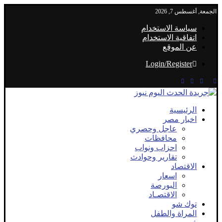
الجمعة, أغسطس 7, 2026
سياسة الاستخدام
اتفاقية الاستخدام
عن الموقع
Login/Register
الرئيسية
اخبار مصر
عاجل وحصري
محافظات
احزاب ونواب
تقارير وحوادث
الاقتصاد
اسعار
البورصة
الاقتصـاد
توك شو
المراة والطفل