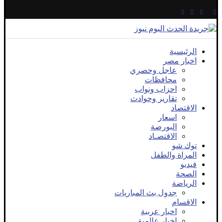
الرئيسية
اخبار مصر
عاجل وحصري
محافظات
احزاب ونواب
تقارير وحوادث
الاقتصاد
اسعار
البورصة
الاقتصـاد
توك شو
المراة والطفل
فيديو
الصحة
الرياضة
جدول بث المباريات
الاقسام
اخبار عربية
اخبار عالمية