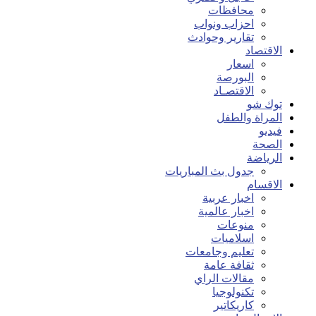
محافظات
احزاب ونواب
تقارير وحوادث
الاقتصاد
اسعار
البورصة
الاقتصـاد
توك شو
المراة والطفل
فيديو
الصحة
الرياضة
جدول بث المباريات
الاقسام
اخبار عربية
اخبار عالمية
منوعات
اسلاميات
تعليم وجامعات
ثقافة عامة
مقالات الراي
تكنولوجيا
كاريكاتير