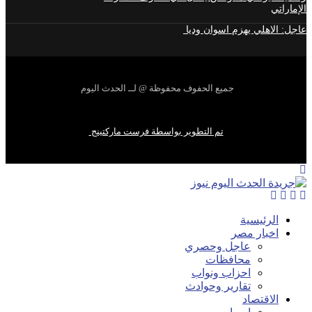
الإماراتي
عاجل: الاهلي يهزم اسوان وديا
جميع الحفوف محفوظة @ لــ الحدث اليوم
تم التطوير بواسطة فرست ماركتينج
الرئيسية
اخبار مصر
عاجل وحصري
محافظات
احزاب ونواب
تقارير وحوادث
الاقتصاد