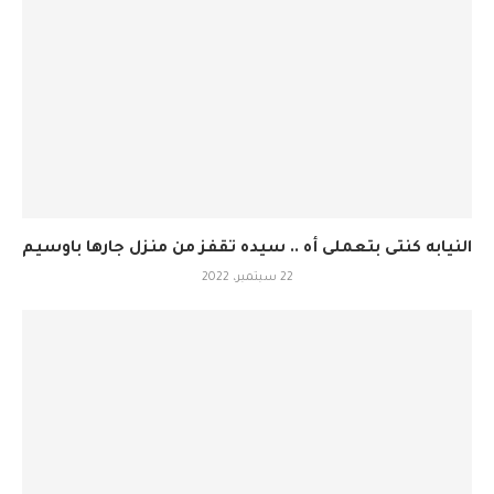
النيابه كنتى بتعملى أه .. سيده تقفز من منزل جارها باوسيم
22 سبتمبر، 2022