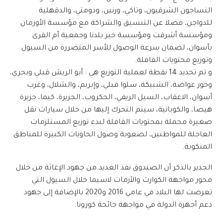
النساجون الشرقيون، وتاكي، ورنين، ودومتي، والدقهلية
للدواجن، فضلا عن التنسيق والشراكة مع مؤسسة الأورمان
ومؤسسة أشرقت ومؤسسة خير بلدنا وجمعية أم القرى
بأسوان، لضمان سرعة الوصول للأسر المتضررة من السيول
وتوزيع محتويات القافلة.
و تم تحديد 14 نقطة لعملية التوزيع هي : أبو الريش قبلي وبحري،
وخور عواضة، الشبيكة، سلوا قبلي، وإبريم، والشلال، وغرب
أسوان، الاعقاب، السيل الريفي، الحكروب، الجزيرة، كيما، جزيرة
هيصا، والكوبانية، سيتم التحرك إليها من خلال سيارات نقل
صغيرة محملة بمحتويات القافلة لبدء توزيع المستلزمات
العاجلة للمواطنين، لصعوبة وصول الحاويات الكبيرة للمناطق
المنكوبة.
الجدير بالذكر أن الصندوق نفذ العديد من جهود الإغاثة من خلال
محور مواجهة الكوارث والأزمات لاسيما خلال السيول التي
تعرضت لها البلاد في عامي 2016 و2020 بالإضافة إلى جهود
دعم أجهزة الدولة في مواجهة جائحة كورونا.