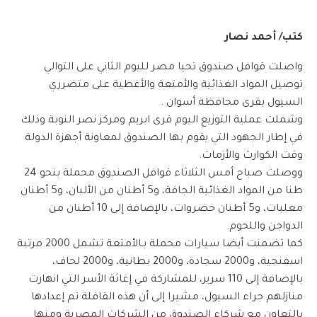
كتب/ أحمد نصار
واصلت قوافل صندوق تحيا مصر لليوم الثاني على التوالي
توصيل المواد الغذائية والأمتعة والأغطية على متضرري
السيول بقرى محافظة أسوان .
وشملت عملية التوزيع اليوم قرى ابريم ومركز نصر النوبة وذلك
في إطار الجهود التي يقوم بها الصندوق لمعاونة أجهزة الدولة
وقت الكوارث والأزمات.
ووصلت صباح أمس الثلاثاء قوافل الصندوق محملة بنحو 24
طنا من المواد الغذائية الجافة، و5 أطنان من الألبان، و5 أطنان
معلبات، و5 أطنان خضروات، بالإضافة إلى 10 أطنان من
الدواجن واللحوم.
كما تضمنت أيضا سيارات محملة بـالأمتعة تشمل 2000 مرتبة
اسفنجية، و2000 سجادة، و2000 بطانية، و2000 لحاف،
بالإضافة إلى 110 سرير، للمشاركة في إغاثة الأسر التي انهارت
منازلهم جراء السيول، مشيرا إلى أن هذه القافلة تم إعدادها
بالتعاون مع شركاء الصندوق من الشركات المصرية ومنها