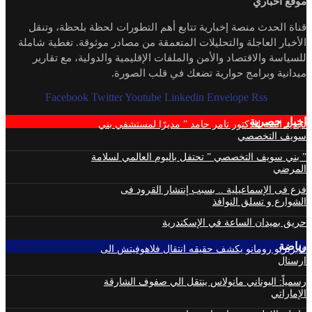
موقع اخباري
قناة الحدث منصة إخبارية تتابع أهم التطورات لحظة بلحظة، وتنقل
الأخبار العاجلة والتحليلات المتعمقة من مصادر موثوقة. تغطية شاملة
للسياسة والاقتصاد والأمن والملفات الإقليمية والدولية، مع تقارير
ميدانية وبرامج حوارية تضعك في قلب الصورة.
Facebook
Twitter
Youtube
Linkedin
Envelope
Rss
اخبار حصرية
تجديد الثقة للدكتور تامر حامد ” مديرًا لمستشفي بني
سويف التخصصي
” بني سويف التخصصي ” تحتفل باليوم العالمي لسلامة
المرضي
فزع فى الإسماعيلية .. بسبب إنتشار القرود فى
الشوارع و تسلق النوافذ
حريق بميدان الساعة في الإسكندرية
رياضة
فابريزيو رومانو يكشف حقيقه انتقال فلاهوفيتش الى
ارسنال
رسمياً: اليوناني مانولاس ينتقل الي صفوف الشارقة
الإماراتي