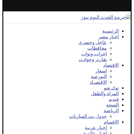
الرئيسية
اخبار مصر
عاجل وحصري
محافظات
احزاب ونواب
تقارير وحوادث
الاقتصاد
اسعار
البورصة
الاقتصـاد
توك شو
المراة والطفل
فيديو
الصحة
الرياضة
جدول بث المباريات
الاقسام
اخبار عربية
اخبار عالمية