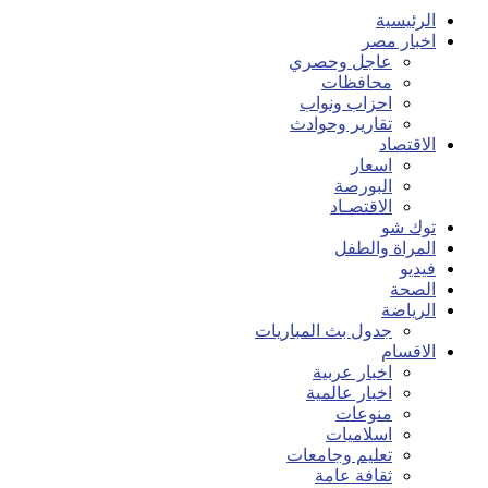
الرئيسية
اخبار مصر
عاجل وحصري
محافظات
احزاب ونواب
تقارير وحوادث
الاقتصاد
اسعار
البورصة
الاقتصـاد
توك شو
المراة والطفل
فيديو
الصحة
الرياضة
جدول بث المباريات
الاقسام
اخبار عربية
اخبار عالمية
منوعات
اسلاميات
تعليم وجامعات
ثقافة عامة