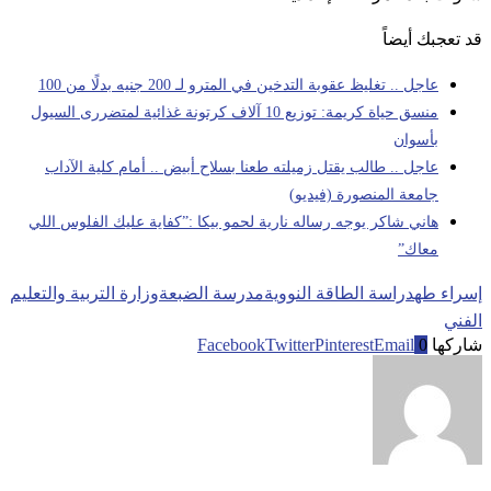
قد تعجبك أيضاً
عاجل .. تغليظ عقوبة التدخين في المترو لـ 200 جنيه بدلًا من 100
منسق حياة كريمة: توزيع 10 آلاف كرتونة غذائية لمتضررى السيول
بأسوان
عاجل .. طالب يقتل زميلته طعنا بسلاح أبيض .. أمام كلية الآداب
جامعة المنصورة (فيديو)
هاني شاكر يوجه رساله نارية لحمو بيكا :”كفاية عليك الفلوس اللي
معاك”
إسراء طه
دراسة الطاقة النووية
مدرسة الضبعة
وزارة التربية والتعليم
الفني
شاركها
0
Email
Pinterest
Twitter
Facebook