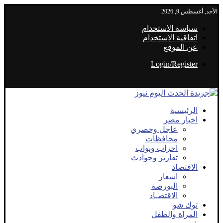
الأحد, أغسطس 9, 2026
سياسة الاستخدام
اتفاقية الاستخدام
عن الموقع
Login/Register
الرئيسية
اخبار مصر
عاجل وحصري
محافظات
احزاب ونواب
تقارير وحوادث
الاقتصاد
اسعار
البورصة
الاقتصـاد
توك شو
المراة والطفل