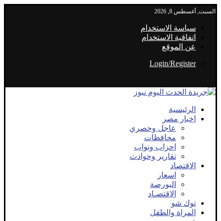
السبت, أغسطس 8, 2026
سياسة الاستخدام
اتفاقية الاستخدام
عن الموقع
Login/Register
الرئيسية
اخبار مصر
عاجل وحصري
محافظات
احزاب ونواب
تقارير وحوادث
الاقتصاد
اسعار
البورصة
الاقتصـاد
توك شو
المراة والطفل