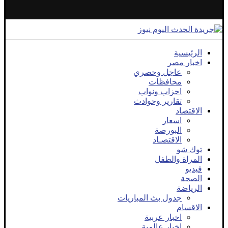
الرئيسية
اخبار مصر
عاجل وحصري
محافظات
احزاب ونواب
تقارير وحوادث
الاقتصاد
اسعار
البورصة
الاقتصـاد
توك شو
المراة والطفل
فيديو
الصحة
الرياضة
جدول بث المباريات
الاقسام
اخبار عربية
اخبار عالمية