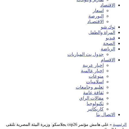
الاقتصاد
اسعار
البورصة
الاقتصـاد
توك شو
المراة والطفل
فيديو
الصحة
الرياضة
جدول بث المباريات
الاقسام
اخبار عربية
اخبار عالمية
منوعات
اسلاميات
تعليم وجامعات
ثقافة عامة
مقالات الراي
تكنولوجيا
كاريكاتير
الاتصال بنا
الرئيسية
»
على هامش مؤتمر cop26 بجلاسكو: وزيرة البيئة المصرية تلتقى