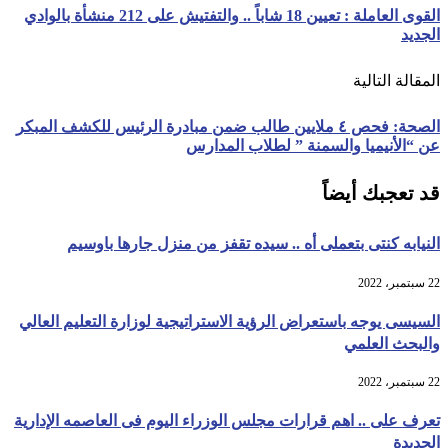
القوى العاملة : تعيين 18 شاباً .. والتفتيش على 212 منشأة بالوادي
الجديد
المقالة التالية
الصحة: فحص ٤ ملايين طالب ضمن مبادرة الرئيس للكشف المبكر
عن “الأنيميا والسمنة ” لطلاب المدارس
قد تعجبك أيضاً
النيابه كنتى بتعملى أه .. سيده تقفز من منزل جارها باوسيم
22 سبتمبر، 2022
السيسى يوجه باستعراض الرؤية الاستراتيجية لوزارة التعليم العالي
والبحث العلمي
22 سبتمبر، 2022
تعرف على .. اهم قرارات مجلس الوزراء اليوم فى العاصمه الإدارية
الجديدة