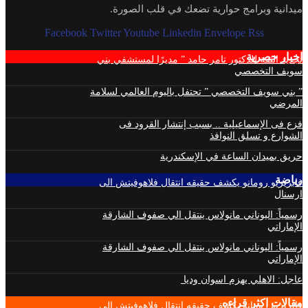
ميدانية وبرامج حوارية تضعك في قلب الصورة.
Facebook
Twitter
Youtube
Linkedin
Envelope
Rss
اخبار حصرية
تجديد الثقة للدكتور تامر حامد ” مديرًا لمستشفي بني
سويف التخصصي
” بني سويف التخصصي ” تحتفل باليوم العالمي لسلامة
المرضي
فزع فى الإسماعيلية .. بسبب إنتشار القرود فى
الشوارع و تسلق النوافذ
حريق بميدان الساعة في الإسكندرية
رياضة
فابريزيو رومانو يكشف حقيقه انتقال فلاهوفيتش الى
ارسنال
رسمياً: اليوناني مانولاس ينتقل الي صفوف الشارقة
الإماراتي
رسمياً: اليوناني مانولاس ينتقل الي صفوف الشارقة
الإماراتي
عاجل: الاهلي يهزم اسوان وديا
مقالات اكثر قراءه
فابريزيو رومانو يكشف حقيقه انتقال فلاهوفيتش الى