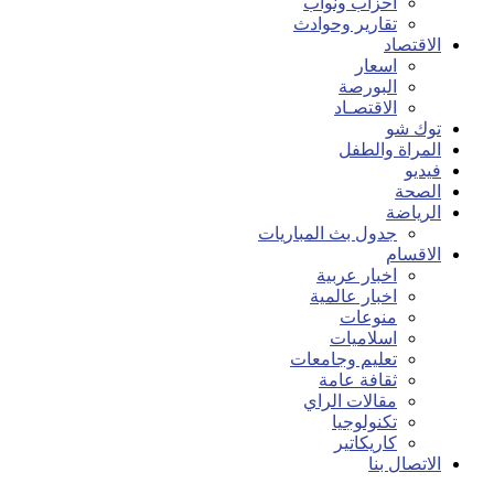
احزاب ونواب
تقارير وحوادث
الاقتصاد
اسعار
البورصة
الاقتصـاد
توك شو
المراة والطفل
فيديو
الصحة
الرياضة
جدول بث المباريات
الاقسام
اخبار عربية
اخبار عالمية
منوعات
اسلاميات
تعليم وجامعات
ثقافة عامة
مقالات الراي
تكنولوجيا
كاريكاتير
الاتصال بنا