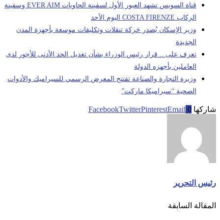
قناة السويس تشهد العبور الأول لسفينة الحاويات EVER AIM وسفينة
الركاب COSTA FIRENZE اليوم الأحد
وزير الإسكان يُصدر حَركة تنقلات وتكليفات موسعة بأجهزة المدن
الجديدة
تعرف على .. قرار رئيس الوزراء بشأن تعديل الحد الأدنى للأجور لدى
العاملين بأجهزه الدولة
وزيرة التجارة والصناعة تفتتح المعرض الرسمي للسيراميك والأدوات
الصحية “سيراميكا ماركت”
شاركها
0
Email
Pinterest
Twitter
Facebook
رئيس التحرير
المقالة السابقة