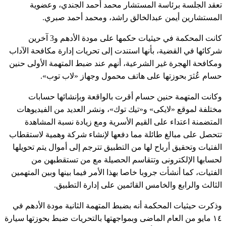
تعقد الجلسة برئاسة المستشار محمد أحمد الجندي، وعضوية
المستشارين أيمن عبدالخالق راشد، ومحمد أحمد صبري.
كانت المحكمة في حيثيات حكمها على مودة الأدهم و3 آخرين
شركائها في القضية، بأنها استندت إلى تحريات إدارة مكافحة الآداب
ومكافحة الهجرة غير الشرعية، أنهم عند ضبط المتهمة الأولى حنين
حسام عُثرَ بحوزتها على هاتف محمول وجهاز «لاب توب».
وكانت المتهمة حنين حسام أقرت بالواقعة وبإنشائها حسابات
مختلفة لموقع «لايكى» و«تيك توك»، ونشر العديد من الفيديوهات
المتضمنة اعتداء على القيم الأسرية ومع زيادة نسبة المشاهدة
تتحصل على مبالغ طائلة مما دفعها لإنشاء شركة وهمية لاستقطاب
الفتيات وتحقيق أرباح لها من التطبيق تترجم إلى أموال يتم تحويلها
لحسابها الإلكترونى وتتقاسم الحصيلة مع من تستقطبهن من
الفتيات، كما أنشأت جروبا خاصا بهذا الأمر فيما بينها وبين المتهمين
الثالث والرابع والخامس القائمين على إدارة التطبيق.
وذكرت حيثيات المحكمة أنه بضبط المتهمة الثانية مودة الأدهم في
١٤ مايو من العام الماضى وبمواجهتها بالتحريات ضبط بحوزتها سيارة