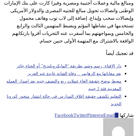
ومبالغ مالية وعملات أجنبية ومصرية وفيزا كارت على بنك الإمارات
الوطنى واتصالات تحويل مبالغ للجنيه المصرى والدولار الأمريكى
وإيصالات سحب وإيداع، إضافة إلى لاب توب وهاتف محمول
تستخدمها في نشاطها المؤثم وبضبط المتهمين الثالث والرابع
والخامس وبمواجهتهم بما أسفرت عنه التحريات أقروا بارتكابهم
الواقعة بالاشتراك مع المتهمة الأولى حنين حسام.
قد تعجبك أيضاً
دار الإفتاء: رسم وشم بطريقة “المايكروبليدنج” أو الحناء جائز
بعد معاناتها مع الزهايمر .. وفاة الفنانة عايدة عبد العزيز
معيط يوضح حقيقة إلغاء عملات ربع والنصف جنيه بعد إصدار العمله
المعدنية فئة 2 جنيه
التعليم تكشف حقيقة إغلاق المدارس في حالة انتشار متحور كورونا
الجديد
شاركها
0
Email
Pinterest
Twitter
Facebook