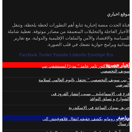
موقع اخباري
قناة الحدث منصة إخبارية تتابع أهم التطورات لحظة بلحظة، وتنقل
الأخبار العاجلة والتحليلات المتعمقة من مصادر موثوقة. تغطية شاملة
للسياسة والاقتصاد والأمن والملفات الإقليمية والدولية، مع تقارير
ميدانية وبرامج حوارية تضعك في قلب الصورة.
Facebook
Twitter
Youtube
Linkedin
Envelope
Rss
اخبار حصرية
تجديد الثقة للدكتور تامر حامد ” مديرًا لمستشفي بني
سويف التخصصي
” بني سويف التخصصي ” تحتفل باليوم العالمي لسلامة
المرضي
فزع فى الإسماعيلية .. بسبب إنتشار القرود فى
الشوارع و تسلق النوافذ
حريق بميدان الساعة في الإسكندرية
رياضة
فابريزيو رومانو يكشف حقيقه انتقال فلاهوفيتش الى
ارسنال