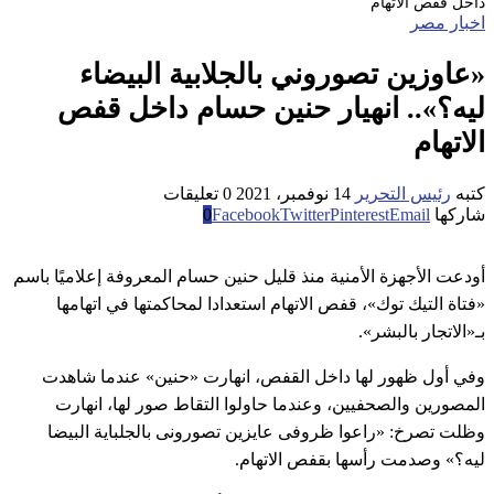
داخل قفص الاتهام
اخبار مصر
«عاوزين تصوروني بالجلابية البيضاء
ليه؟».. انهيار حنين حسام داخل قفص
الاتهام
كتبه
رئيس التحرير
14 نوفمبر، 2021
0 تعليقات
شاركها
Email
Pinterest
Twitter
Facebook
0
أودعت الأجهزة الأمنية منذ قليل حنين حسام المعروفة إعلاميًا باسم
«فتاة التيك توك»، قفص الاتهام استعدادا لمحاكمتها في اتهامها
بـ«الاتجار بالبشر».
وفي أول ظهور لها داخل القفص، انهارت «حنين» عندما شاهدت
المصورين والصحفيين، وعندما حاولوا التقاط صور لها، انهارت
وظلت تصرخ: «راعوا ظروفى عايزين تصورونى بالجلباية البيضا
ليه؟» وصدمت رأسها بقفص الاتهام.