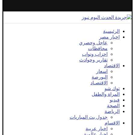
الرئيسية
اخبار مصر
عاجل وحصري
محافظات
احزاب ونواب
تقارير وحوادث
الاقتصاد
اسعار
البورصة
الاقتصـاد
توك شو
المراة والطفل
فيديو
الصحة
الرياضة
جدول بث المباريات
الاقسام
اخبار عربية
اخبار عالمية