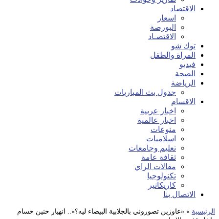
الاقتصاد
اسعار
البورصة
الاقتصـاد
توك شو
المراة والطفل
فيديو
الصحة
الرياضة
جدول بث المباريات
الاقسام
اخبار عربية
اخبار عالمية
منوعات
اسلاميات
تعليم وجامعات
ثقافة عامة
مقالات الراي
تكنولوجيا
كاريكاتير
الاتصال بنا
الرئيسية
»
«عاوزين تصوروني بالجلابية البيضاء ليه؟».. انهيار حنين حسام