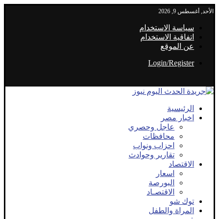
الأحد, أغسطس 9, 2026
سياسة الاستخدام
اتفاقية الاستخدام
عن الموقع
Login/Register
الرئيسية
اخبار مصر
عاجل وحصري
محافظات
احزاب ونواب
تقارير وحوادث
الاقتصاد
اسعار
البورصة
الاقتصـاد
توك شو
المراة والطفل