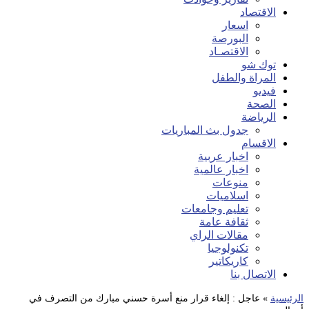
الاقتصاد
اسعار
البورصة
الاقتصـاد
توك شو
المراة والطفل
فيديو
الصحة
الرياضة
جدول بث المباريات
الاقسام
اخبار عربية
اخبار عالمية
منوعات
اسلاميات
تعليم وجامعات
ثقافة عامة
مقالات الراي
تكنولوجيا
كاريكاتير
الاتصال بنا
الرئيسية
»
عاجل : إلغاء قرار منع أسرة حسني مبارك من التصرف في