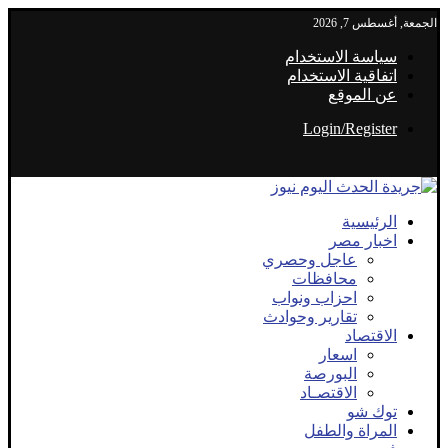
الجمعة, أغسطس 7, 2026
سياسة الاستخدام
اتفاقية الاستخدام
عن الموقع
Login/Register
الرئيسية
اخبار مصر
عاجل وحصري
محافظات
احزاب ونواب
تقارير وحوادث
الاقتصاد
اسعار
البورصة
الاقتصـاد
توك شو
المراة والطفل