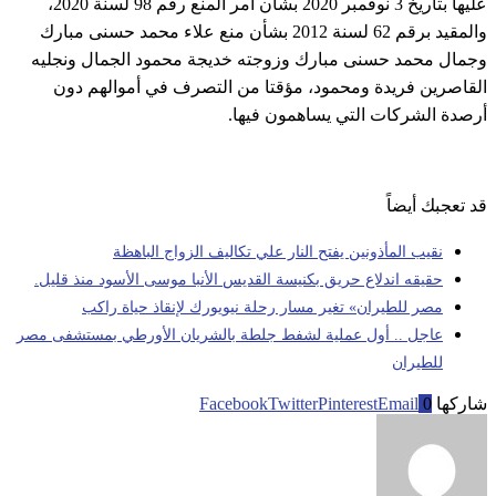
عليها بتاريخ 3 نوفمبر 2020 بشأن أمر المنع رقم 98 لسنة 2020،
والمقيد برقم 62 لسنة 2012 بشأن منع علاء محمد حسنى مبارك
وجمال محمد حسنى مبارك وزوجته خديجة محمود الجمال ونجليه
القاصرين فريدة ومحمود، مؤقتا من التصرف في أموالهم دون
أرصدة الشركات التي يساهمون فيها.
قد تعجبك أيضاً
نقيب المأذونين يفتح النار علي تكاليف الزواج الباهظة
حقيقه اندلاع حريق بكنيسة القديس الأنبا موسى الأسود منذ قليل.
مصر للطيران» تغير مسار رحلة نيويورك لإنقاذ حياة راكب
عاجل .. أول عملية لشفط جلطة بالشريان الأورطي بمستشفى مصر
للطيران
شاركها
0
Email
Pinterest
Twitter
Facebook