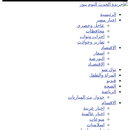
الرئيسية
اخبار مصر
عاجل وحصري
محافظات
احزاب ونواب
تقارير وحوادث
الاقتصاد
اسعار
البورصة
الاقتصـاد
توك شو
المراة والطفل
فيديو
الصحة
الرياضة
جدول بث المباريات
الاقسام
اخبار عربية
اخبار عالمية
منوعات
اسلاميات