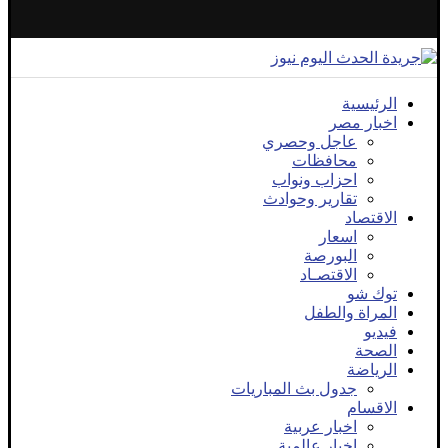
الرئيسية
اخبار مصر
عاجل وحصري
محافظات
احزاب ونواب
تقارير وحوادث
الاقتصاد
اسعار
البورصة
الاقتصـاد
توك شو
المراة والطفل
فيديو
الصحة
الرياضة
جدول بث المباريات
الاقسام
اخبار عربية
اخبار عالمية