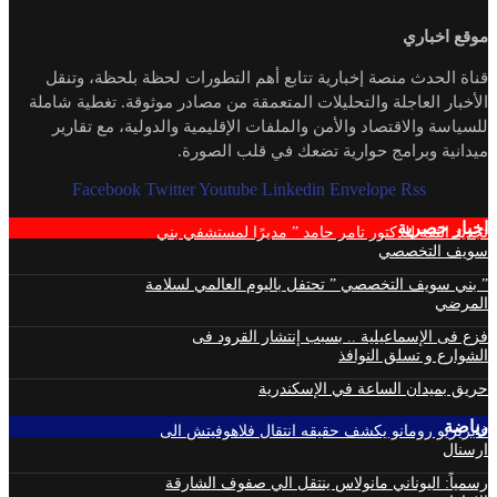
موقع اخباري
قناة الحدث منصة إخبارية تتابع أهم التطورات لحظة بلحظة، وتنقل
الأخبار العاجلة والتحليلات المتعمقة من مصادر موثوقة. تغطية شاملة
للسياسة والاقتصاد والأمن والملفات الإقليمية والدولية، مع تقارير
ميدانية وبرامج حوارية تضعك في قلب الصورة.
Facebook
Twitter
Youtube
Linkedin
Envelope
Rss
اخبار حصرية
تجديد الثقة للدكتور تامر حامد ” مديرًا لمستشفي بني
سويف التخصصي
” بني سويف التخصصي ” تحتفل باليوم العالمي لسلامة
المرضي
فزع فى الإسماعيلية .. بسبب إنتشار القرود فى
الشوارع و تسلق النوافذ
حريق بميدان الساعة في الإسكندرية
رياضة
فابريزيو رومانو يكشف حقيقه انتقال فلاهوفيتش الى
ارسنال
رسمياً: اليوناني مانولاس ينتقل الي صفوف الشارقة