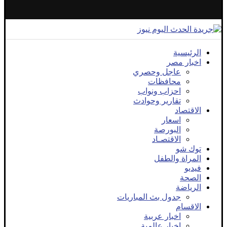
الرئيسية
اخبار مصر
عاجل وحصري
محافظات
احزاب ونواب
تقارير وحوادث
الاقتصاد
اسعار
البورصة
الاقتصـاد
توك شو
المراة والطفل
فيديو
الصحة
الرياضة
جدول بث المباريات
الاقسام
اخبار عربية
اخبار عالمية