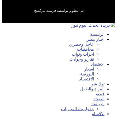
تم التطوير بواسطة فرست ماركتينج
الرئيسية
اخبار مصر
عاجل وحصري
محافظات
احزاب ونواب
تقارير وحوادث
الاقتصاد
اسعار
البورصة
الاقتصـاد
توك شو
المراة والطفل
فيديو
الصحة
الرياضة
جدول بث المباريات
الاقسام