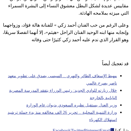
مقاييس عديدة لشكل البطل معشوق النساء إلى البشرة السمراء
التي ميزته بملامحه الهادئة.
وعلى الرغم من حب الفنان أحمد زكي » للفنانة هالة فؤاد، وزواجهما
وإنجابه منها ابنه الوحيد الفنان الراحل «هيثم»، إلا أنهما انفصلا سريعًا،
وهو القرار الذي ندم عليه أحمد زكي كثيرًا حتى وفاته
قد تعجبك أيضاً
مهبط الإسعاف الطائر والنهري .. السيسى يصدق على تطوير معهد
ناصر بصرح عالمي
خلال زيارته للوادي الجديد: رئيس الوزراء يتفقد المدرسة المصرية
اليابانية بالخارجة
وزير العدل يستقبل نظيره السعودي بديوان عام الوزارة
وزارة التنمية المحلية .. تحرير 26 الف مخالفه منذ بدء حملة ترشيد
استهلاك الكهرباء
شاركها
0
Email
Pinterest
Twitter
Facebook