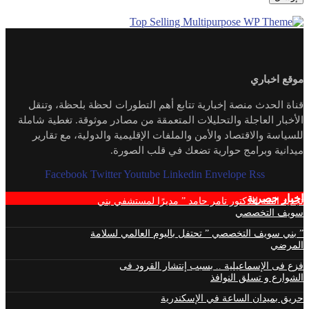
موقع اخباري
قناة الحدث منصة إخبارية تتابع أهم التطورات لحظة بلحظة، وتنقل
الأخبار العاجلة والتحليلات المتعمقة من مصادر موثوقة. تغطية شاملة
للسياسة والاقتصاد والأمن والملفات الإقليمية والدولية، مع تقارير
ميدانية وبرامج حوارية تضعك في قلب الصورة.
Facebook
Twitter
Youtube
Linkedin
Envelope
Rss
اخبار حصرية
تجديد الثقة للدكتور تامر حامد ” مديرًا لمستشفي بني
سويف التخصصي
” بني سويف التخصصي ” تحتفل باليوم العالمي لسلامة
المرضي
فزع فى الإسماعيلية .. بسبب إنتشار القرود فى
الشوارع و تسلق النوافذ
حريق بميدان الساعة في الإسكندرية