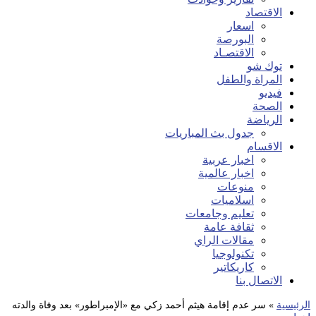
الاقتصاد
اسعار
البورصة
الاقتصـاد
توك شو
المراة والطفل
فيديو
الصحة
الرياضة
جدول بث المباريات
الاقسام
اخبار عربية
اخبار عالمية
منوعات
اسلاميات
تعليم وجامعات
ثقافة عامة
مقالات الراي
تكنولوجيا
كاريكاتير
الاتصال بنا
الرئيسية
»
سر عدم إقامة هيثم أحمد زكي مع «الإمبراطور» بعد وفاة والدته