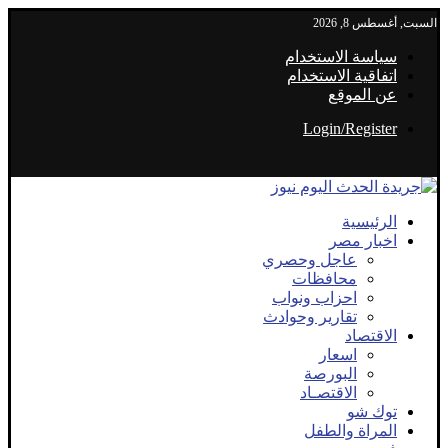
السبت, أغسطس 8, 2026
سياسة الاستخدام
اتفاقية الاستخدام
عن الموقع
Login/Register
الرئيسية
اخبار مصر
عاجل وحصري
محافظات
احزاب ونواب
تقارير وحوادث
الاقتصاد
اسعار
البورصة
الاقتصـاد
توك شو
المراة والطفل