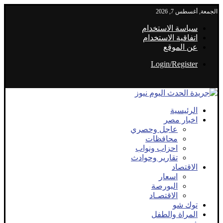
الجمعة, أغسطس 7, 2026
سياسة الاستخدام
اتفاقية الاستخدام
عن الموقع
Login/Register
الرئيسية
اخبار مصر
عاجل وحصري
محافظات
احزاب ونواب
تقارير وحوادث
الاقتصاد
اسعار
البورصة
الاقتصـاد
توك شو
المراة والطفل