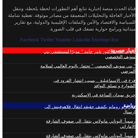
قناة الحدث منصة إخبارية تتابع أهم التطورات لحظة بلحظة، وتنقل
الأخبار العاجلة والتحليلات المتعمقة من مصادر موثوقة. تغطية شاملة
للسياسة والاقتصاد والأمن والملفات الإقليمية والدولية، مع تقارير
ميدانية وبرامج حوارية تضعك في قلب الصورة.
Facebook
Twitter
Youtube
Linkedin
Envelope
Rss
اخبار حصرية
تجديد الثقة للدكتور تامر حامد ” مديرًا لمستشفي بني
سويف التخصصي
” بني سويف التخصصي ” تحتفل باليوم العالمي لسلامة
المرضي
فزع فى الإسماعيلية .. بسبب إنتشار القرود فى
الشوارع و تسلق النوافذ
حريق بميدان الساعة في الإسكندرية
رياضة
فابريزيو رومانو يكشف حقيقه انتقال فلاهوفيتش الى
ارسنال
رسمياً: اليوناني مانولاس ينتقل الي صفوف الشارقة
الإماراتي
رسمياً: اليوناني مانولاس ينتقل الي صفوف الشارقة