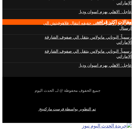
الإماراتي
عاجل: الاهلي يهزم اسوان وديا
مقالات اكثر قراءه
فابريزيو رومانو يكشف حقيقه انتقال فلاهوفيتش الى
ارسنال
رسمياً: اليوناني مانولاس ينتقل الي صفوف الشارقة
الإماراتي
رسمياً: اليوناني مانولاس ينتقل الي صفوف الشارقة
الإماراتي
عاجل: الاهلي يهزم اسوان وديا
جميع الحفوف محفوظة @ لــ الحدث اليوم
تم التطوير بواسطة فرست ماركتينج