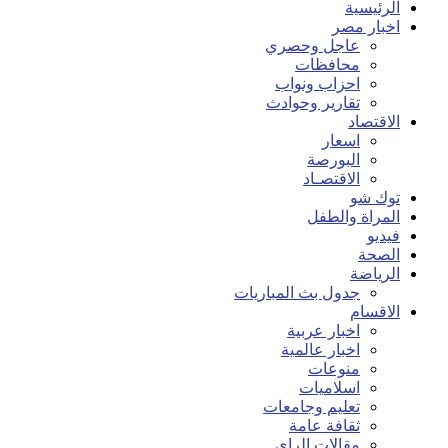
الرئيسية
اخبار مصر
عاجل وحصري
محافظات
احزاب ونواب
تقارير وحوادث
الاقتصاد
اسعار
البورصة
الاقتصـاد
توك شو
المراة والطفل
فيديو
الصحة
الرياضة
جدول بث المباريات
الاقسام
اخبار عربية
اخبار عالمية
منوعات
اسلاميات
تعليم وجامعات
ثقافة عامة
مقالات الراي