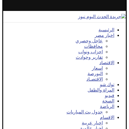
الرئيسية
اخبار مصر
عاجل وحصري
محافظات
احزاب ونواب
تقارير وحوادث
الاقتصاد
اسعار
البورصة
الاقتصـاد
توك شو
المراة والطفل
فيديو
الصحة
الرياضة
جدول بث المباريات
الاقسام
اخبار عربية
اخبار عالمية