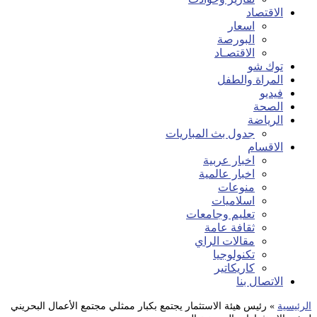
الاقتصاد
اسعار
البورصة
الاقتصـاد
توك شو
المراة والطفل
فيديو
الصحة
الرياضة
جدول بث المباريات
الاقسام
اخبار عربية
اخبار عالمية
منوعات
اسلاميات
تعليم وجامعات
ثقافة عامة
مقالات الراي
تكنولوجيا
كاريكاتير
الاتصال بنا
الرئيسية
»
رئيس هيئة الاستثمار يجتمع بكبار ممثلي مجتمع الأعمال البحريني