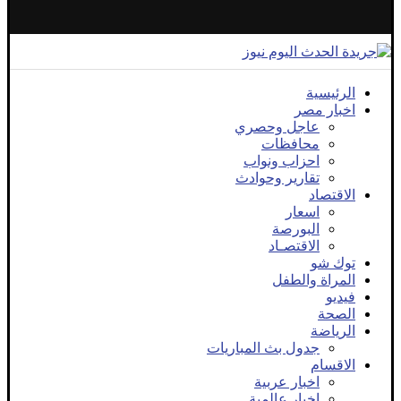
الرئيسية
اخبار مصر
عاجل وحصري
محافظات
احزاب ونواب
تقارير وحوادث
الاقتصاد
اسعار
البورصة
الاقتصـاد
توك شو
المراة والطفل
فيديو
الصحة
الرياضة
جدول بث المباريات
الاقسام
اخبار عربية
اخبار عالمية