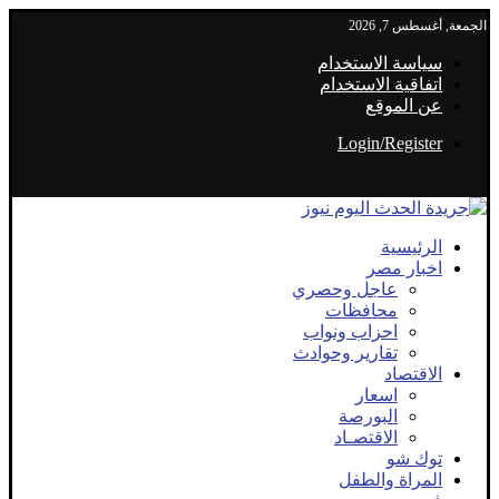
الجمعة, أغسطس 7, 2026
سياسة الاستخدام
اتفاقية الاستخدام
عن الموقع
Login/Register
الرئيسية
اخبار مصر
عاجل وحصري
محافظات
احزاب ونواب
تقارير وحوادث
الاقتصاد
اسعار
البورصة
الاقتصـاد
توك شو
المراة والطفل