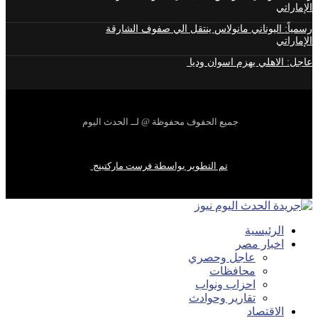
الإماراتي
رسمياً: اليوناني مانولاس ينتقل الي صفوف الشارقة
الإماراتي
عاجل: الاهلي يهزم اسوان وديا
جميع الحفوف محفوظة @ لــ الحدث اليوم
تم التطوير بواسطة فرست ماركتينج
الرئيسية
اخبار مصر
عاجل وحصري
محافظات
احزاب ونواب
تقارير وحوادث
الاقتصاد