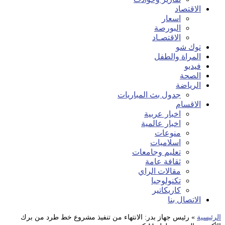
الاقتصاد
اسعار
البورصة
الاقتصـاد
توك شو
المراة والطفل
فيديو
الصحة
الرياضة
جدول بث المباريات
الاقسام
اخبار عربية
اخبار عالمية
منوعات
اسلاميات
تعليم وجامعات
ثقافة عامة
مقالات الراي
تكنولوجيا
كاريكاتير
الاتصال بنا
الرئيسية
»
رئيس جهاز بدر: الانتهاء من تنفيذ مشروع خط طرد من برك