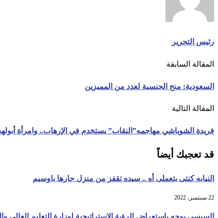
رئيس التحرير
المقالة السابقة
السعودية: منح الجنسية لعدد من المميزين
المقالة التالية
فريدة الشوباشي مهاجمه”النقاب” يستخدم في الإرهاب.. وامرأة أبول
قد تعجبك أيضاً
النيابه كنتى بتعملى أه .. سيده تقفز من منزل جارها باوسيم
22 سبتمبر، 2022
السيسى يوجه باستعراض الرؤية الاستراتيجية لوزارة التعليم العالي وا