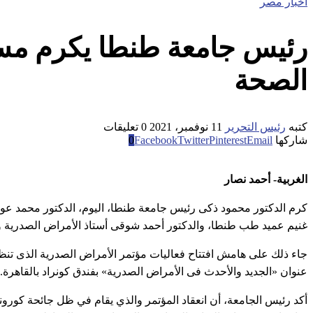
اخبار مصر
رئيس جامعة طنطا يكرم مس
الصحة
كتبه
رئيس التحرير
11 نوفمبر، 2021
0 تعليقات
شاركها
Email
Pinterest
Twitter
Facebook
0
الغربية- أحمد نصار
كرم الدكتور محمود ذكى رئيس جامعة طنطا، اليوم، الدكتور محمد عوض
غنيم عميد طب طنطا، والدكتور أحمد شوقى أستاذ الأمراض الصدرية 
جاء ذلك على هامش افتتاح فعاليات مؤتمر الأمراض الصدرية الذى تنظ
عنوان «الجديد والأحدث فى الأمراض الصدرية» بفندق كونراد بالقاهرة.
أكد رئيس الجامعة، أن انعقاد المؤتمر والذي يقام في ظل جائحة كورون