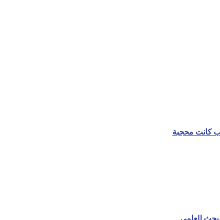
هب كانت محجبة
لبحث العلمي