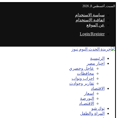
السبت, أغسطس 8, 2026
سياسة الاستخدام
اتفاقية الاستخدام
عن الموقع
Login/Register
الرئيسية
اخبار مصر
عاجل وحصري
محافظات
احزاب ونواب
تقارير وحوادث
الاقتصاد
اسعار
البورصة
الاقتصـاد
توك شو
المراة والطفل