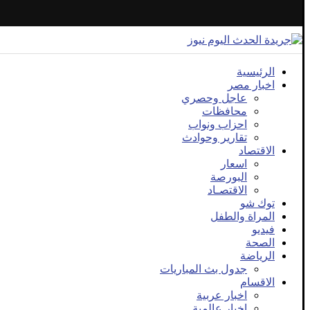
الرئيسية
اخبار مصر
عاجل وحصري
محافظات
احزاب ونواب
تقارير وحوادث
الاقتصاد
اسعار
البورصة
الاقتصـاد
توك شو
المراة والطفل
فيديو
الصحة
الرياضة
جدول بث المباريات
الاقسام
اخبار عربية
اخبار عالمية