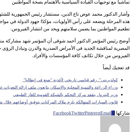
تماشيا مع توجيهات القيادة السياسية بالاهتمام بصحة المواطنين
وأشار الدكتور محمد عوض تاج الدين، مستشار رئيس الجمهورية للشئون 
هذه المرحلة ويضعه على رأس الأولويات، مؤكدًا جهود الدولة في مواج
تطعيم المواطنين بما يضمن سلامتهم ويحد من انتشار الفيروس.
المصرية لمناقشة الجديد فى الأمراض الصدرية والدرن وتبادل الرؤى
الفيروس من خلال تكاتف كافة المؤسسات والأفراد.
قد تعجبك أيضاً
كولديريتي”: رقم قياسي تاريخي لأغذية “صنع في إيطاليا”
وزراء الزراعة والتنمية المحلية والإسكان يتابعون ملف ازالة التعديات ع
وزير البترول يتفقد مركز التحكم بالشبكة القومية للغاز الطبيعي
قانون السيارات المتهالكة يلزم ملاك المركبات بتوفيق أوضاعهم خلال 
شاركها
0
Email
Pinterest
Twitter
Facebook