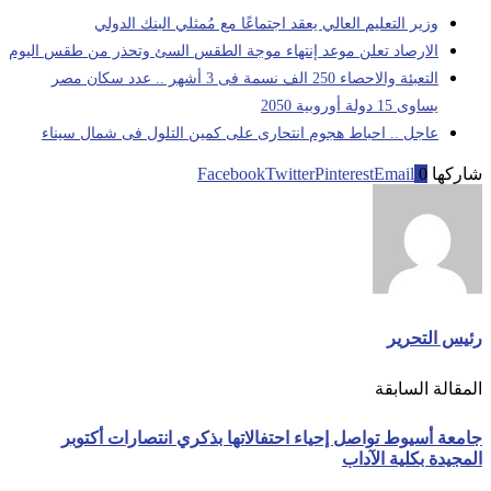
وزير التعليم العالي يعقد اجتماعًا مع مُمثلي البنك الدولي
الارصاد تعلن موعد إنتهاء موجة الطقس السئ وتحذر من طقس اليوم
التعبئة والاحصاء 250 الف نسمة فى 3 أشهر .. عدد سكان مصر
يساوى 15 دولة أوروبية 2050
عاجل .. احباط هجوم انتحارى على كمين التلول فى شمال سيناء
شاركها
0
Email
Pinterest
Twitter
Facebook
رئيس التحرير
المقالة السابقة
جامعة أسيوط تواصل إحياء احتفالاتها بذكري انتصارات أكتوبر
المجيدة بكلية الآداب