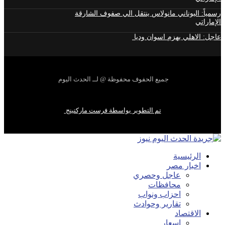
رسمياً: اليوناني مانولاس ينتقل الي صفوف الشارقة
الإماراتي
عاجل: الاهلي يهزم اسوان وديا
جميع الحفوف محفوظة @ لــ الحدث اليوم
تم التطوير بواسطة فرست ماركتينج
الرئيسية
اخبار مصر
عاجل وحصري
محافظات
احزاب ونواب
تقارير وحوادث
الاقتصاد
اسعار