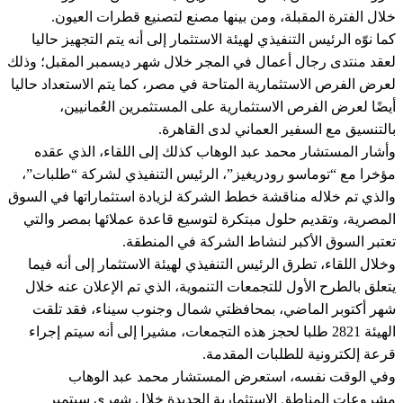
خلال الفترة المقبلة، ومن بينها مصنع لتصنيع قطرات العيون.
كما نوّه الرئيس التنفيذي لهيئة الاستثمار إلى أنه يتم التجهيز حاليا
لعقد منتدى رجال أعمال في المجر خلال شهر ديسمبر المقبل؛ وذلك
لعرض الفرص الاستثمارية المتاحة في مصر، كما يتم الاستعداد حاليا
أيضًا لعرض الفرص الاستثمارية على المستثمرين العُمانيين،
بالتنسيق مع السفير العماني لدى القاهرة.
وأشار المستشار محمد عبد الوهاب كذلك إلى اللقاء، الذي عقده
مؤخرا مع “توماسو رودريغيز”، الرئيس التنفيذي لشركة “طلبات”،
والذي تم خلاله مناقشة خطط الشركة لزيادة استثماراتها في السوق
المصرية، وتقديم حلول مبتكرة لتوسيع قاعدة عملائها بمصر والتي
تعتبر السوق الأكبر لنشاط الشركة في المنطقة.
وخلال اللقاء، تطرق الرئيس التنفيذي لهيئة الاستثمار إلى أنه فيما
يتعلق بالطرح الأول للتجمعات التنموية، الذي تم الإعلان عنه خلال
شهر أكتوبر الماضي، بمحافظتي شمال وجنوب سيناء، فقد تلقت
الهيئة 2821 طلبا لحجز هذه التجمعات، مشيرا إلى أنه سيتم إجراء
قرعة إلكترونية للطلبات المقدمة.
وفي الوقت نفسه، استعرض المستشار محمد عبد الوهاب
مشروعات المناطق الاستثمارية الجديدة خلال شهري سبتمبر