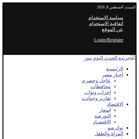
السبت, أغسطس 8, 2026
سياسة الاستخدام
اتفاقية الاستخدام
عن الموقع
Login/Register
الرئيسية
اخبار مصر
عاجل وحصري
محافظات
احزاب ونواب
تقارير وحوادث
الاقتصاد
اسعار
البورصة
الاقتصـاد
توك شو
المراة والطفل