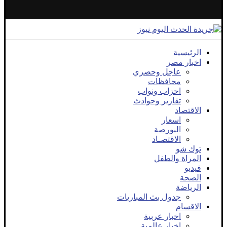
الرئيسية
اخبار مصر
عاجل وحصري
محافظات
احزاب ونواب
تقارير وحوادث
الاقتصاد
اسعار
البورصة
الاقتصـاد
توك شو
المراة والطفل
فيديو
الصحة
الرياضة
جدول بث المباريات
الاقسام
اخبار عربية
اخبار عالمية