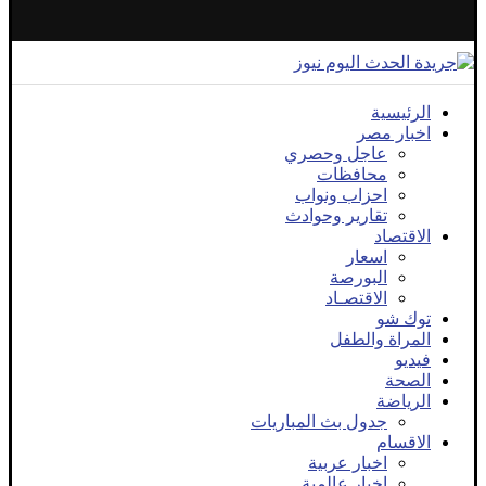
الرئيسية
اخبار مصر
عاجل وحصري
محافظات
احزاب ونواب
تقارير وحوادث
الاقتصاد
اسعار
البورصة
الاقتصـاد
توك شو
المراة والطفل
فيديو
الصحة
الرياضة
جدول بث المباريات
الاقسام
اخبار عربية
اخبار عالمية