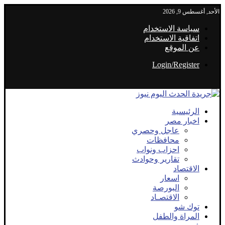
الأحد, أغسطس 9, 2026
سياسة الاستخدام
اتفاقية الاستخدام
عن الموقع
Login/Register
الرئيسية
اخبار مصر
عاجل وحصري
محافظات
احزاب ونواب
تقارير وحوادث
الاقتصاد
اسعار
البورصة
الاقتصـاد
توك شو
المراة والطفل