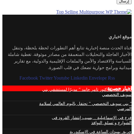
موقع اخباري
قناة الحدث منصة إخبارية تتابع أهم التطورات لحظة بلحظة، وتنقل
الأخبار العاجلة والتحليلات المتعمقة من مصادر موثوقة. تغطية شاملة
للسياسة والاقتصاد والأمن والملفات الإقليمية والدولية، مع تقارير
ميدانية وبرامج حوارية تضعك في قلب الصورة.
Facebook
Twitter
Youtube
Linkedin
Envelope
Rss
اخبار حصرية
تجديد الثقة للدكتور تامر حامد ” مديرًا لمستشفي بني
سويف التخصصي
” بني سويف التخصصي ” تحتفل باليوم العالمي لسلامة
المرضي
فزع فى الإسماعيلية .. بسبب إنتشار القرود فى
الشوارع و تسلق النوافذ
حريق بميدان الساعة في الإسكندرية