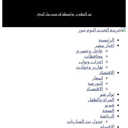
تم التطوير بواسطة فرست ماركتينج
الرئيسية
اخبار مصر
عاجل وحصري
محافظات
احزاب ونواب
تقارير وحوادث
الاقتصاد
اسعار
البورصة
الاقتصـاد
توك شو
المراة والطفل
فيديو
الصحة
الرياضة
جدول بث المباريات
الاقسام