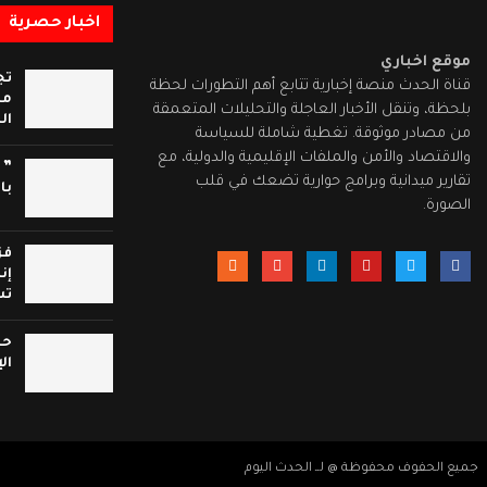
اخبار حصرية
موقع اخباري
تج
قناة الحدث منصة إخبارية تتابع أهم التطورات لحظة
مد
بلحظة، وتنقل الأخبار العاجلة والتحليلات المتعمقة
ال
من مصادر موثوقة. تغطية شاملة للسياسة
والاقتصاد والأمن والملفات الإقليمية والدولية، مع
” 
تقارير ميدانية وبرامج حوارية تضعك في قلب
با
الصورة.
فز
إن
تس
حر
ال
جميع الحفوف محفوظة @ لــ الحدث اليوم