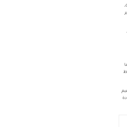
الفئة العمرية من 18 حتى 45 سنة،
 تطوير
ا
ط
يم
دة