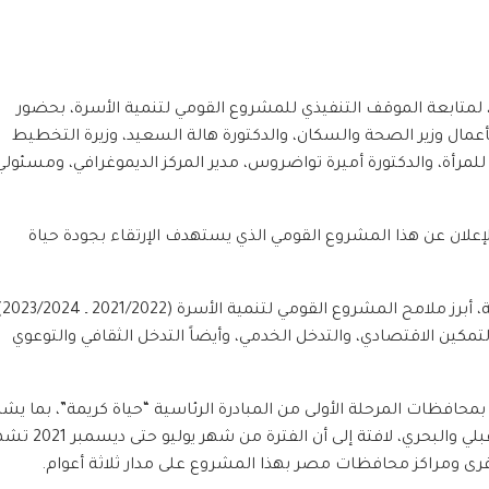
 لمتابعة الموقف التنفيذي للمشروع القومي لتنمية الأسرة، بحضور
م بأعمال وزير الصحة والسكان، والدكتورة هالة السعيد، وزيرة التخطيط
لمرأة، والدكتورة أميرة تواضروس، مدير المركز الديموغرافي، ومسئولي
لإعلان عن هذا المشروع القومي الذي يستهدف الإرتقاء بجودة حياة
وعرضت الدكتورة هالة السعيد
مكين الاقتصادي، والتدخل الخدمي، وأيضاً التدخل الثقافي والتوعوي
 بمحافظات المرحلة الأولى من المبادرة الرئاسية “حياة كريمة”، بما يش
نحو 1520 قرية على مستوى 52 مركزاً في 20 محافظة، بالوجهين القبلي والبحري، لافتة إلى أ