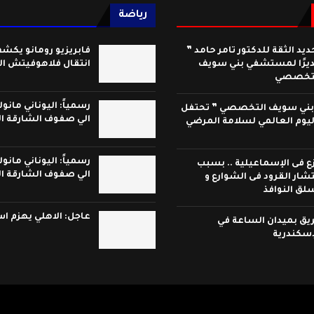
رياضة
ديد الثقة للدكتور تامر حامد ”
فابريزيو رومانو يكش
يرًا لمستشفي بني سويف
انتقال فلاهوفيتش ال
تخصصي
رسمياً: اليوناني مان
بني سويف التخصصي ” تحتفل
الي صفوف الشارقة الإ
ليوم العالمي لسلامة المرضي
رسمياً: اليوناني مان
ع فى الإسماعيلية .. بسبب
الي صفوف الشارقة الإ
تشار القرود فى الشوارع و
لق النوافذ
عاجل: الاهلي يهزم اس
يق بميدان الساعة في
إسكندرية