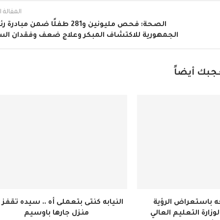
المقالة ال
الصحة: فحص مليونين و281 طفلًا ضمن مباد
الجمهورية للاكتشاف المبكر وعلاج ضعف وفقدان ال
جبك أيضاً
 باستعراض الرؤية
النيابه كنتى بتعملى أه .. سيده تقفز 
وزارة التعليم العالي
منزل جارها باوسيم