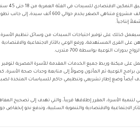
وأوضحت الدكتورة هالة السعيد أن المشروع القومي يستهدف تحقيق التمكين الاقتصادي للسيدات في 
من خلال خطة تقوم على تدريب السيدات ودعمهم لتنفيذ نحو 250 ألف مشروع متناهي الصغر يخدم حوالي 600 ألف سيدة، إلى جانب
سيعمل كذلك على توفير احتياجات السيدات من وسائل تنظيم الأسرة،
 1500 طبيبة وتدريبهن وتوزيعهن على القرى المستهدفة، ورفع الوعي بالآثار الاجتماعية والاقتصادية
عمل على ميكنة وربط جميع الخدمات المقدمة للأسرة المصرية لتوفير
ن برامج التوعية ثم المأذون وصولأً إلى متابعة وحدات صحة الأسرة، كم
دف أيضاً وضع إطار تشريعي وتنظيمي حاكم للسياسات المتخذة لضب
لتنمية الأسرة، المقرر إطلاقها قريباً، والتي تهدف إلى تصحيح المفاه
آثار الاجتماعية والاقتصادية والتنموية السلبية، وتدفع نحو إنخفاض جو