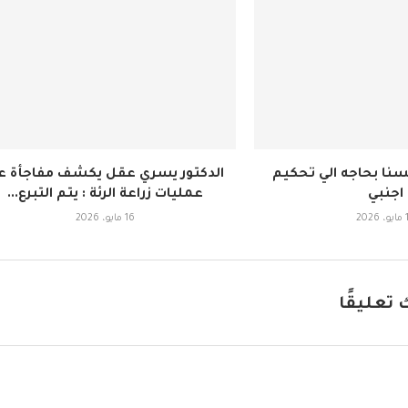
سنا بحاجه الي تحكيم
الدكتور يسري عقل يكشف مفاجأة ع
اجنبي
عمليات زراعة الرئة : يتم التبرع...
202
16 مايو، 2026
 تعليقًا