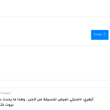
Email
المقالة ال
أزهري: «منزلي تعرض للسرقة من الجن.. وهذا ما يحدث د
بيوت كثي