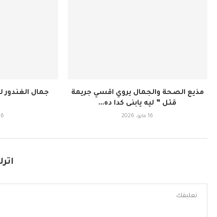
مذيع الصحة والجمال يروي اقسي جريمة
جمال الغندور ل
قتل ” ليه يابنى كدا ده...
16 مايو، 2026
16 مايو، 6
اترك