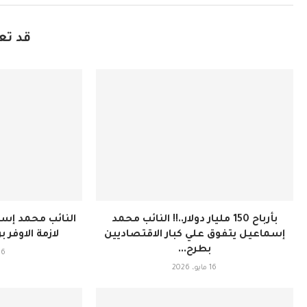
قد تع
بأرباح 150 مليار دولار..!! النائب محمد
النائب محمد إس
إسماعيل يتفوق علي كبار الاقتصاديين
لازمة الاوفر برا
بطرح...
16 مايو، 6
16 مايو، 2026