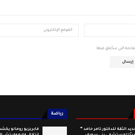
قادمة التي سأعلق فيها.
رياضة
ديد الثقة للدكتور تامر حامد ”
فابريزيو رومانو يكش