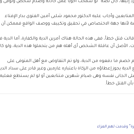
ورد إليها، كان نصه “لو سمحت أخويا عمل حادثة وصدم شخص وتوفى و
 المتابعين وأجاب عليه الدكتور محمود شلبى أمين الفتوى بدار الإفتاء.
كمة لأنها جهة الاختصاص في تحقيق وتكييف ووصف الواقع فممكن أن
قالت قتل خطأ، ففى هذه الحالة هناك أمرين الدية والكفارة، أما الدية 
لو و700 جرام فضة، ويمكن تقسيطها على مدار 3 سنوات، الأصل أن عاقلة الشخص أى أهله هم من يتحملوا هذه الدية، ولو ك
تم خصم ما دفعوه من الدية، ولو تم التفاوض مع أهل المتوفى على
لدية يجوز إعطاؤه من الزكاة باعتباره غارمين وغير قادر على سداد الدين
كون على الجانى نفسه وهى صيام شهرين متتابعين أو لو لم يستطع فعليه
رة” وقدمت لهم العزاء