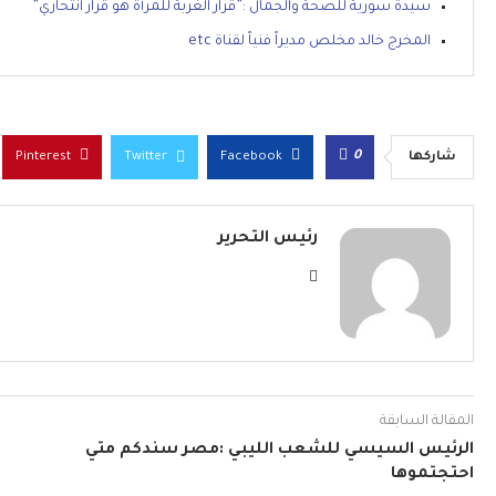
سيدة سورية للصحة والجمال :”قرار الغربة للمرأة هو قرار انتحاري”
المخرج خالد مخلص مديراً فنياً لقناة etc
0
شاركها
Facebook
Twitter
Pinterest
رئيس التحرير
المقالة السابقة
الرئيس السيسي للشعب الليبي :مصر سندكم متي
احتجتموها