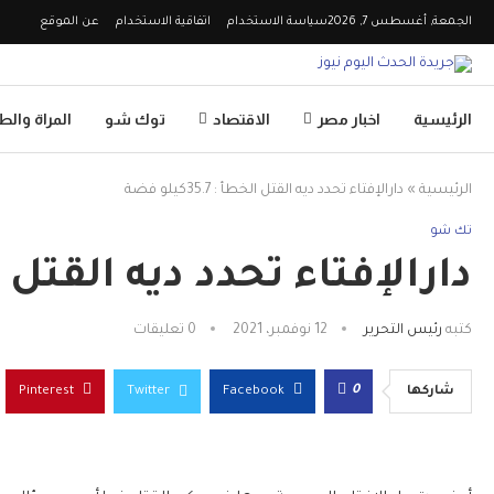
الجمعة, أغسطس 7, 2026
سياسة الاستخدام
اتفاقية الاستخدام
عن الموقع
الرئيسية
اخبار مصر
الاقتصاد
توك شو
المراة وال
الرئيسية
»
دارالإفتاء تحدد ديه القتل الخطأ : 35.7كيلو فضة
تك شو
دارالإفتاء تحدد ديه القتل الخطأ : 7
كتبه
رئيس التحرير
12 نوفمبر، 2021
0 تعليقات
0
شاركها
Facebook
Twitter
Pinterest