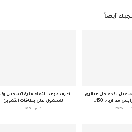
جبك أيضاً
ماعيل يقدم حل عبقري
اعرف موعد انتهاء فترة تسجيل رقم
يس مع ارباح 150...
المحمول على بطاقات التموين
202
16 مايو، 2026