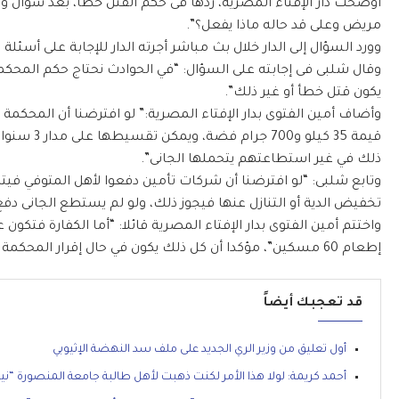
أوضحت دار الإفتاء المصرية، ردها فى حكم القتل خطأ، بعد سؤال 
مريض وعلى قد حاله ماذا يفعل؟”.
وورد السؤال إلى الدار خلال بث مباشر أجرته الدار للإجابة على أسئلة
وقال شلبى فى إجابته على السؤال: “في الحوادث نحتاج حكم المح
يكون قتل خطأ أو غير ذلك”.
وأضاف أمين الفتوى بدار الإفتاء المصرية:” لو افترضنا أن المحكمة 
قيمة 35 كي
ذلك في غير استطاعتهم يتحملها الجانى”.
وتابع شلبى: “لو افترضنا أن شركات تأمين دفعوا لأهل المتوفي في
تخفيض الدية أو التنازل عنها فيجوز ذلك، ولو لم يستطع الجانى دفع ا
واختتم أمين الفتوى بدار الإفتاء المصرية قائلا: “أما الكفارة فت
إطعام 60 مسكين”، مؤكدا أن كل ذلك يكون في حال إقرار المحكمة بأن القتل خطأ.
قد تعجبك أيضاً
أول تعليق من وزير الري الجديد على ملف سد النهضة الإثيوبي
أحمد كريمة: لولا هذا الأمر لكنت ذهبت لأهل طالبة جامعة المنصورة “ني