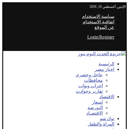
الإثنين, أغسطس 10, 2026
سياسة الاستخدام
اتفاقية الاستخدام
عن الموقع
Login/Register
الرئيسية
اخبار مصر
عاجل وحصري
محافظات
احزاب ونواب
تقارير وحوادث
الاقتصاد
اسعار
البورصة
الاقتصـاد
توك شو
المراة والطفل