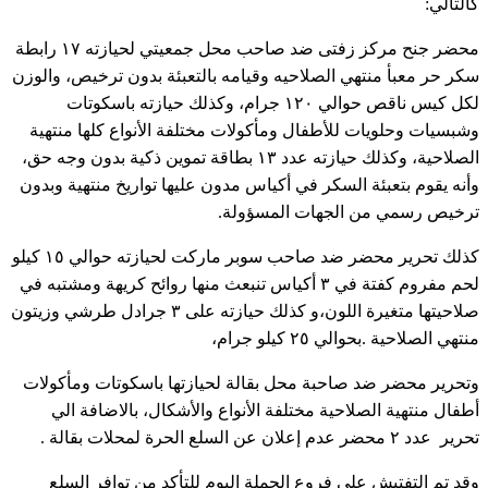
كالتالي:
محضر جنح مركز زفتى ضد صاحب محل جمعيتي لحيازته ١٧ رابطة
سكر حر معبأ منتهي الصلاحيه وقيامه بالتعبئة بدون ترخيص، والوزن
لكل كيس ناقص حوالي ١٢٠ جرام، وكذلك حيازته باسكوتات
وشبسيات وحلويات للأطفال ومأكولات مختلفة الأنواع كلها منتهية
الصلاحية، وكذلك حيازته عدد ١٣ بطاقة تموين ذكية بدون وجه حق،
وأنه يقوم بتعبئة السكر في أكياس مدون عليها تواريخ منتهية وبدون
ترخيص رسمي من الجهات المسؤولة.
كذلك تحرير محضر ضد صاحب سوبر ماركت لحيازته حوالي ١٥ كيلو
لحم مفروم كفتة في ٣ أكياس تنبعث منها روائح كريهة ومشتبه في
صلاحيتها متغيرة اللون،و كذلك حيازته على ٣ جرادل طرشي وزيتون
منتهي الصلاحية .بحوالي ٢٥ كيلو جرام،
وتحرير محضر ضد صاحبة محل بقالة لحيازتها باسكوتات ومأكولات
أطفال منتهية الصلاحية مختلفة الأنواع والأشكال، بالاضافة الي
تحرير عدد ٢ محضر عدم إعلان عن السلع الحرة لمحلات بقالة .
وقد تم التفتيش على فروع الجملة اليوم للتأكد من توافر السلع