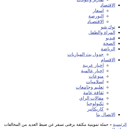
الاقتصاد
اسعار
البورصة
الاقتصـاد
توك شو
المراة والطفل
فيديو
الصحة
الرياضة
جدول بث المباريات
الاقسام
اخبار عربية
اخبار عالمية
منوعات
اسلاميات
تعليم وجامعات
ثقافة عامة
مقالات الراي
تكنولوجيا
كاريكاتير
الاتصال بنا
الرئيسية
»
حملة تموينية مكثفة بزفتى تسفر عن ضبط العديد من المخالفات