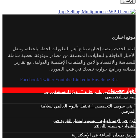
موقع اخباري
قناة الحدث منصة إخبارية تتابع أهم التطورات لحظة بلحظة، وتنقل
الأخبار العاجلة والتحليلات المتعمقة من مصادر موثوقة. تغطية شاملة
للسياسة والاقتصاد والأمن والملفات الإقليمية والدولية، مع تقارير
ميدانية وبرامج حوارية تضعك في قلب الصورة.
Facebook
Twitter
Youtube
Linkedin
Envelope
Rss
اخبار حصرية
تجديد الثقة للدكتور تامر حامد ” مديرًا لمستشفي بني
سويف التخصصي
” بني سويف التخصصي ” تحتفل باليوم العالمي لسلامة
المرضي
فزع فى الإسماعيلية .. بسبب إنتشار القرود فى
الشوارع و تسلق النوافذ
حريق بميدان الساعة في الإسكندرية