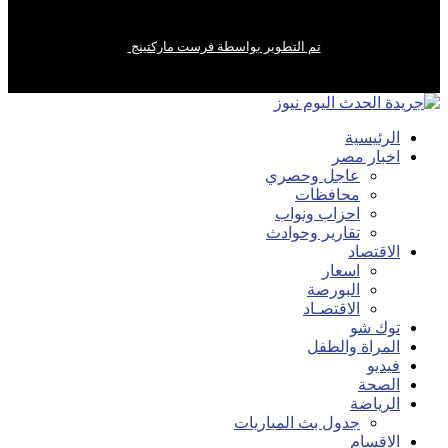
تم التطوير بواسطة فرست ماركتينج
الرئيسية
اخبار مصر
عاجل وحصري
محافظات
احزاب ونواب
تقارير وحوادث
الاقتصاد
اسعار
البورصة
الاقتصـاد
توك شو
المراة والطفل
فيديو
الصحة
الرياضة
جدول بث المباريات
الاقسام