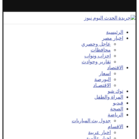
الرئيسية
اخبار مصر
عاجل وحصري
محافظات
احزاب ونواب
تقارير وحوادث
الاقتصاد
اسعار
البورصة
الاقتصـاد
توك شو
المراة والطفل
فيديو
الصحة
الرياضة
جدول بث المباريات
الاقسام
اخبار عربية
اخبار عالمية