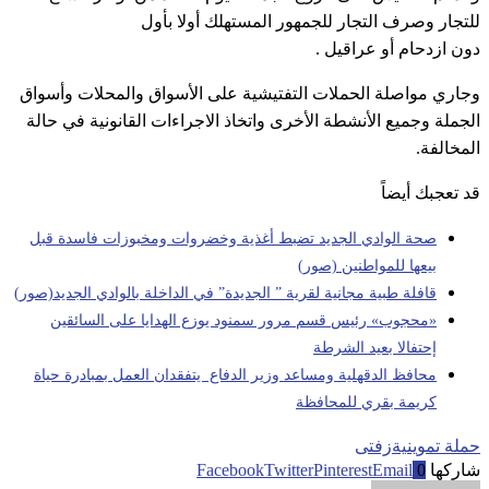
للتجار وصرف التجار للجمهور المستهلك أولا بأول
دون ازدحام أو عراقيل .
وجاري مواصلة الحملات التفتيشية على الأسواق والمحلات وأسواق
الجملة وجميع الأنشطة الأخرى واتخاذ الاجراءات القانونية في حالة
المخالفة.
قد تعجبك أيضاً
صحة الوادي الجديد تضبط أغذية وخضروات ومخبوزات فاسدة قبل
بيعها للمواطنين (صور)
قافلة طبية مجانية لقرية ” الجديدة” في الداخلة بالوادي الجديد(صور)
«محجوب» رئيس قسم مرور سمنود يوزع الهدايا على السائقين
إحتفالا بعيد الشرطة
محافظ الدقهلية ومساعد وزير الدفاع يتفقدان العمل بمبادرة حياة
كريمة بقري للمحافظة
حملة تموينية
زفتى
شاركها
0
Email
Pinterest
Twitter
Facebook