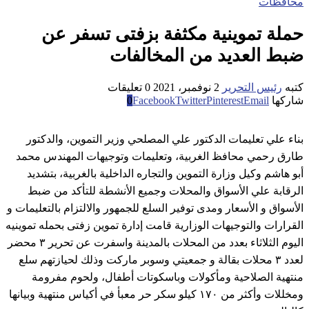
محافظات
حملة تموينية مكثفة بزفتى تسفر عن
ضبط العديد من المخالفات
كتبه
رئيس التحرير
2 نوفمبر، 2021
0 تعليقات
شاركها
Email
Pinterest
Twitter
Facebook
0
بناء علي تعليمات الدكتور علي المصلحي وزير التموين، والدكتور
طارق رحمي محافظ الغربية، وتعليمات وتوجيهات المهندس محمد
أبو هاشم وكيل وزارة التموين والتجاره الداخلية بالغربية، بتشديد
الرقابة علي الأسواق والمحلات وجميع الأنشطة للتأكد من ضبط
الأسواق و الأسعار ومدى توفير السلع للجمهور والالتزام بالتعليمات و
القرارات والتوجيهات الوزارية قامت إدارة تموين زفتى بحمله تموينيه
اليوم الثلاثاء بعدد من المحلات بالمدينة واسفرت عن تحرير ٣ محضر
لعدد ٣ محلات بقالة و جمعيتي وسوبر ماركت وذلك لحيازتهم سلع
منتهية الصلاحية ومأكولات وباسكوتات أطفال، ولحوم مفرومة
ومخللات وأكثر من ١٧٠ كيلو سكر حر معبأ في أكياس منتهية وبيانها