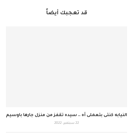
قد تعجبك أيضاً
النيابه كنتى بتعملى أه .. سيده تقفز من منزل جارها باوسيم
22 سبتمبر، 2022