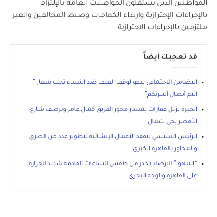
المواطنين الذين يستقلون المواصلات العامة بالإلتزام
بالإجراءات الإحترازية وارتداء الكمامات وضبط المخالفين والغير
ملتزمين بالإجراءات الاحترازية.
قد تعجبك أيضاً
التضامن الاجتماعي تدعو لوقف العنف ضد النساء تحت شعار ”
انتم أبطال أسرتكم”
الجيزة تزيل عقارات بمسار محور الفريق كمال عامر وترصف شارع
الأقصر بحى شمال
الرئيس السيسي يتفقد الأعمال الإنشائية لتطوير عدد من الطرق
والمحاور بالقاهرة الكبرى
“إنتبهوا” الارصاد تحذر من طقس الساعات القادمة شديد الحرارة
على القاهرة والوجه البحرى