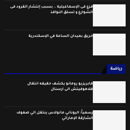
فزع فى الإسماعيلية .. بسبب إنتشار القرود فى
الشوارع و تسلق النوافذ
حريق بميدان الساعة في الإسكندرية
رياضة
فابريزيو رومانو يكشف حقيقه انتقال
فلاهوفيتش الى ارسنال
رسمياً: اليوناني مانولاس ينتقل الي صفوف
الشارقة الإماراتي