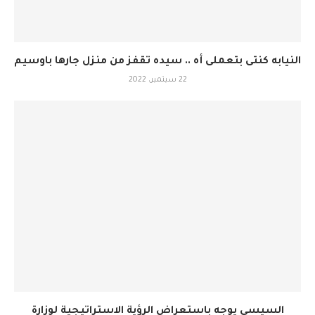
النيابه كنتى بتعملى أه .. سيده تقفز من منزل جارها باوسيم
22 سبتمبر، 2022
السيسى يوجه باستعراض الرؤية الاستراتيجية لوزارة