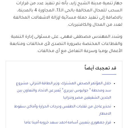
جهاز تنمية مدينة الشيح زايد، بأنه تم تنفيذ عدد من قرارات
السحب للمحال المخالفة بالحى الـ13، المجاورة 4 بالمدينة،
بالاضافة إلى تنفيذ حملة مسائية لإزالة الاشغالات المخالفة
لعدد من المحال والكافتيريات.
وشدد المهندس مصطفى فهمى، على مسئولى إدارة التنمية
والقطاعات المختصة بضرورة التصدى لأى مخالفات ومتابعة
الأعمال يوميا وسرعة التعامل مع أى مخالفات.
قد تعجبك أيضاً
خلال المؤتمر الصحفي المشترك: وزير الطاقة التنزاني: مشروع
سد ومحطة ” جوليوس نيريري” يُعبر عن الاتحاد والتعاون بين
البلدين الشقيقين مصر وتنزانيا
تحذير عاجل من تقلبات الطقس ودرجات الحرارة وأماكن سقوط
الامطار
قرار جمهورى بتعيين أسامه احمد سعد خروبه أمينا عاما