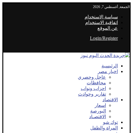
الجمعة, أغسطس 7, 2026
سياسة الاستخدام
اتفاقية الاستخدام
عن الموقع
Login/Register
الرئيسية
اخبار مصر
عاجل وحصري
محافظات
احزاب ونواب
تقارير وحوادث
الاقتصاد
اسعار
البورصة
الاقتصـاد
توك شو
المراة والطفل