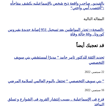
بالفيديو.. صاحب واقعة ذبح شخص بالإسماعيليه يكشف مفاجأه
:”أغتصب أمي وأختي”
المقالة التالية
«الصحة»: تحذر المواطنين بعد تسجيل 951 إصابة جديدة بفيروس
كورونا.. و60 حالة وفاة
قد تعجبك أيضاً
تجديد الثقة للدكتور تامر حامد ” مديرًا لمستشفي بني سويف
التخصصي
22 سبتمبر، 2022
” بني سويف التخصصي ” تحتفل باليوم العالمي لسلامة المرضي
16 سبتمبر، 2022
فزع فى الإسماعيلية .. بسبب إنتشار القرود فى الشوارع و تسلق
النوافذ