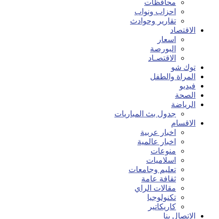
محافظات
احزاب ونواب
تقارير وحوادث
الاقتصاد
اسعار
البورصة
الاقتصـاد
توك شو
المراة والطفل
فيديو
الصحة
الرياضة
جدول بث المباريات
الاقسام
اخبار عربية
اخبار عالمية
منوعات
اسلاميات
تعليم وجامعات
ثقافة عامة
مقالات الراي
تكنولوجيا
كاريكاتير
الاتصال بنا