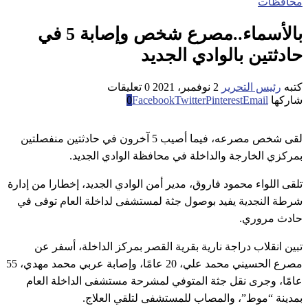
محافظات
بالأسماء..مصرع شخص وإصابة 5 في
حادثتين بالوادي الجديد
كتبه
رئيس التحرير
2 نوفمبر، 2021
0 تعليقات
شاركها
Email
Pinterest
Twitter
Facebook
0
لقى شخص مصرعه، فيما أصيب 5 آخرون في حادثتين منفصلتين
بمركزي الخارجة والداخلة في محافظة الوادي الجديد.
تلقى اللواء محمود فاروق، مدير أمن الوادي الجديد، إخطارا من إدارة
شرطة النجدية يفيد بوصول جثة لمستشفى لداخلة العام توفى في
حادث مروري.
تبين انقلاب دراجة نارية بقرية القصر بمركز الداخلة، أسفر عن
مصرع الحسيني محمد علي، 20 عامًا، وإصابة عربي محمد مهدي، 55
عامًا، وجرى نقل جثة المتوفي لمشرحة مستشفى الداخلة العام
بمدينة “موط”، والمصاب للمستشفى لتلقي العلاج.