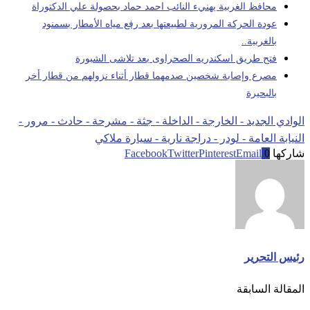
محافظ الغربية يهنيء النائب احمد حماد بحصولة علي الدكتوراة
عودة الحركة المرورية لطبيعتها بعد رفع مياه الأمطار بسمنود
بالغربية..
فتح طريق اسكندريه الصحراوى بعد تلاشى الشبورة
مصرع وإصابة شخصين صدمهما قطار أثناء نزولهم من قطار أخر
بالبحيرة
الوادي الجديد - الخارجة - الداخلة - جثة - مشرحة - حادث - مرور -
النيابة العامة - لودر - دراجة نارية - سيارة ملاكي
شاركها
0
Email
Pinterest
Twitter
Facebook
رئيس التحرير
المقالة السابقة