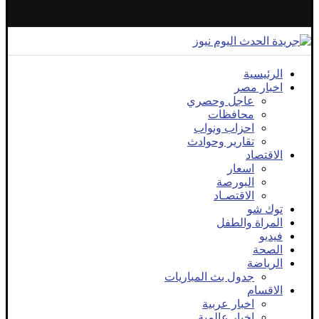
الرئيسية
اخبار مصر
عاجل وحصري
محافظات
احزاب ونواب
تقارير وحوادث
الاقتصاد
اسعار
البورصة
الاقتصـاد
توك شو
المراة والطفل
فيديو
الصحة
الرياضة
جدول بث المباريات
الاقسام
اخبار عربية
اخبار عالمية