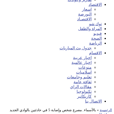
الاقتصاد
اسعار
البورصة
الاقتصـاد
توك شو
المراة والطفل
فيديو
الصحة
الرياضة
جدول بث المباريات
الاقسام
اخبار عربية
اخبار عالمية
منوعات
اسلاميات
تعليم وجامعات
ثقافة عامة
مقالات الراي
تكنولوجيا
كاريكاتير
الاتصال بنا
الرئيسية
»
بالأسماء..مصرع شخص وإصابة 5 في حادثتين بالوادي الجديد