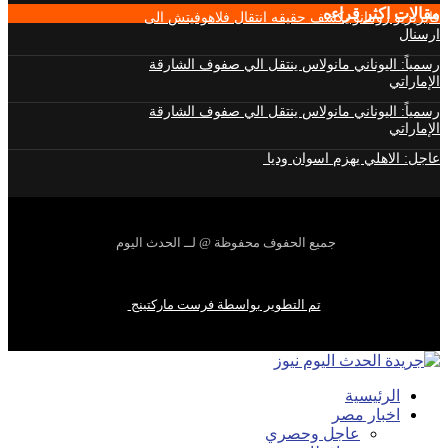
مقالات اكثر قراءه
فابريزيو رومانو يكشف حقيقه انتقال فلاهوفيتش الى
ارسنال
رسمياً: اليوناني مانولاس ينتقل الي صفوف الشارقة
الإماراتي
رسمياً: اليوناني مانولاس ينتقل الي صفوف الشارقة
الإماراتي
عاجل: الاهلي يهزم اسوان وديا
جميع الحفوف محفوظة @ لــ الحدث اليوم
تم التطوير بواسطة فرست ماركتينج
الرئيسية
اخبار مصر
عاجل وحصري