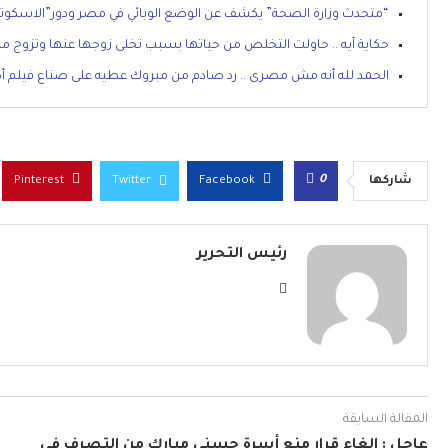
“متحدث وزارة الصحة” يكشف عن الوضع الوبائي في مصر ودور”الاسكوت
حكاية آيه .. حاولت التخلص من حياتها بسبب تخلى زوجها عنها وتزوج 
الحمد لله أنه مش مصرى .. رد صادم من مبروك عطيه على صناع فيلم أص
0
شاركها
Facebook
Twitter
Pinterest
رئيس التحرير
المقالة السابقة
عاجل : إلغاء قرار منع أسرة حسني مبارك من التصرف في