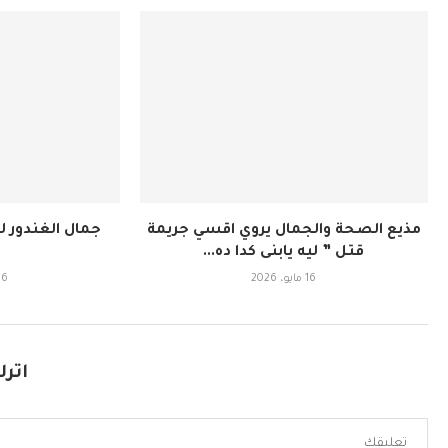
مذيع الصحة والجمال يروي اقسي جريمة
جمال الغندور ل
قتل ” ليه يابنى كدا ده...
16 مايو، 2026
16 مايو، 6
اترك