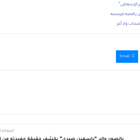
ر الإسعافى”
من راقصه فرنسيه
حاب ولا أعز
Email
المقالة ال
بالصور: والد “ياسمين صبري” يكشف حقيقة حفيدته من اب