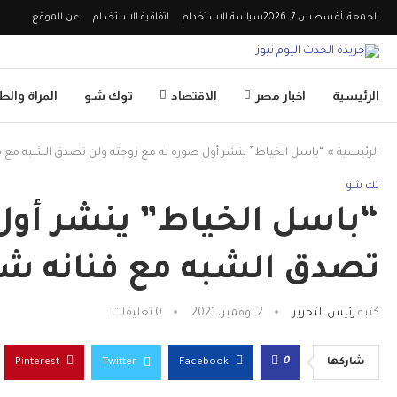
الجمعة, أغسطس 7, 2026
سياسة الاستخدام
اتفاقية الاستخدام
عن الموقع
الرئيسية
اخبار مصر
الاقتصاد
توك شو
المراة وال
الرئيسية
»
“باسل الخياط” ينشر أول صوره له مع زوجته ولن تصدق الشبه مع ف
تك شو
“باسل الخياط” ينشر أول 
تصدق الشبه مع فنانه ش
كتبه
رئيس التحرير
2 نوفمبر، 2021
0 تعليقات
0
شاركها
Facebook
Twitter
Pinterest