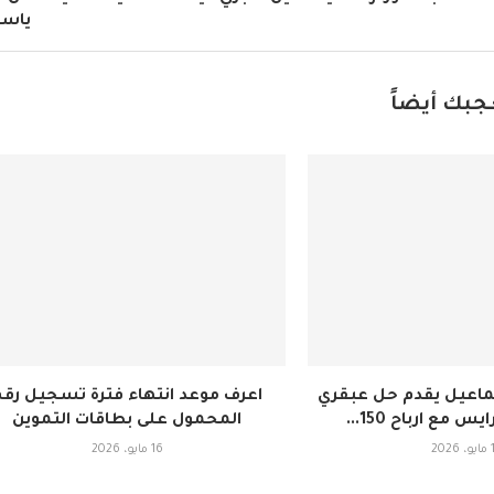
ياس
جبك أيضاً
ماعيل يقدم حل عبقري
اعرف موعد انتهاء فترة تسجيل رقم
يس مع ارباح 150...
المحمول على بطاقات التموين
202
16 مايو، 2026