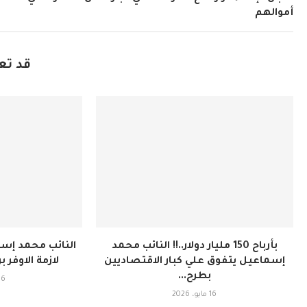
أموالهم
قد تع
بأرباح 150 مليار دولار..!! النائب محمد
النائب محمد إس
إسماعيل يتفوق علي كبار الاقتصاديين
لازمة الاوفر برا
بطرح...
16 مايو، 6
16 مايو، 2026