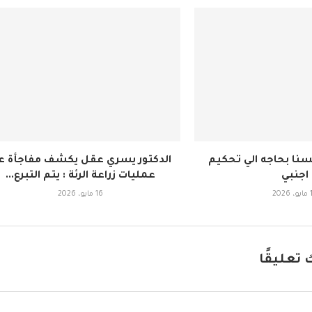
سنا بحاجه الي تحكيم
الدكتور يسري عقل يكشف مفاجأة ع
اجنبي
عمليات زراعة الرئة : يتم التبرع...
202
16 مايو، 2026
 تعليقًا