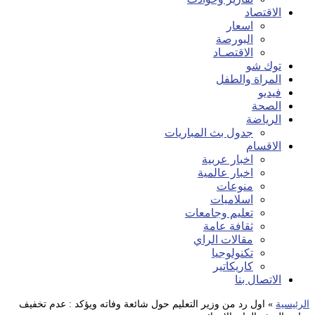
الاقتصاد
اسعار
البورصة
الاقتصـاد
توك شو
المراة والطفل
فيديو
الصحة
الرياضة
جدول بث المباريات
الاقسام
اخبار عربية
اخبار عالمية
منوعات
اسلاميات
تعليم وجامعات
ثقافة عامة
مقالات الراي
تكنولوجيا
كاريكاتير
الاتصال بنا
الرئيسية
»
اول رد من وزير التعليم حول شائعة وفاته ويؤكد : عدم تخفيف