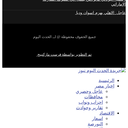
الإماراتي
عاجل: الاهلي يهزم اسوان وديا
جميع الحفوف محفوظة @ لــ الحدث اليوم
تم التطوير بواسطة فرست ماركتينج
الرئيسية
اخبار مصر
عاجل وحصري
محافظات
احزاب ونواب
تقارير وحوادث
الاقتصاد
اسعار
البورصة