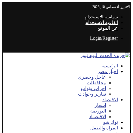
الإثنين, أغسطس 10, 2026
سياسة الاستخدام
اتفاقية الاستخدام
عن الموقع
Login/Register
الرئيسية
اخبار مصر
عاجل وحصري
محافظات
احزاب ونواب
تقارير وحوادث
الاقتصاد
اسعار
البورصة
الاقتصـاد
توك شو
المراة والطفل