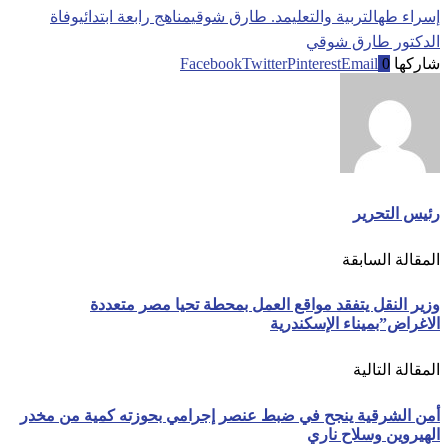
إسراء طه
التربية والتعليم
د. طارق شوقي
مناهج رابعة ابتدائي
وفاة
الدكتور طارق شوقي
شاركها
0
Email
Pinterest
Twitter
Facebook
رئيس التحرير
المقالة السابقة
وزير النقل يتفقد مواقع العمل بمحطة تحيا مصر متعددة
الاغراض”بميناء الإسكندرية
المقالة التالية
أمن الشرقية ينجح في ضبط عنصر إجرامي بحوزته كمية من مخدر
الهيروين وسلاح ناري