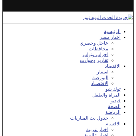
الرئيسية
اخبار مصر
عاجل وحصري
محافظات
احزاب ونواب
تقارير وحوادث
الاقتصاد
اسعار
البورصة
الاقتصـاد
توك شو
المراة والطفل
فيديو
الصحة
الرياضة
جدول بث المباريات
الاقسام
اخبار عربية
اخبار عالمية