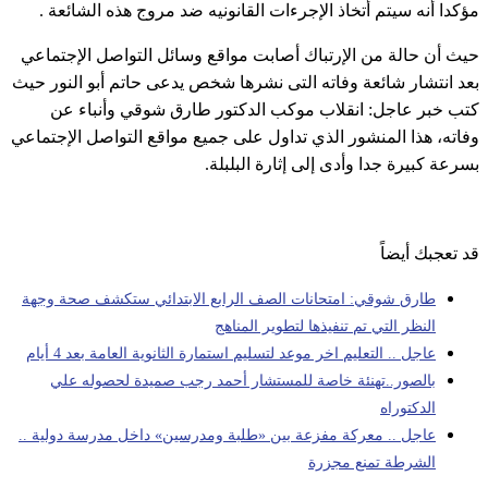
مؤكدا أنه سيتم أتخاذ الإجرءات القانونيه ضد مروج هذه الشائعة .
حيث أن حالة من الإرتباك أصابت مواقع وسائل التواصل الإجتماعي
بعد انتشار شائعة وفاته التى نشرها شخص يدعى حاتم أبو النور حيث
كتب خبر عاجل: انقلاب موكب الدكتور طارق شوقي وأنباء عن
وفاته، هذا المنشور الذي تداول على جميع مواقع التواصل الإجتماعي
بسرعة كبيرة جدا وأدى إلى إثارة البلبلة.
قد تعجبك أيضاً
طارق شوقي: امتحانات الصف الرابع الابتدائي ستكشف صحة وجهة
النظر التي تم تنفيذها لتطوير المناهج
عاجل .. التعليم اخر موعد لتسليم استمارة الثانوية العامة بعد 4 أيام
بالصور..تهنئة خاصة للمستشار أحمد رجب صميدة لحصوله علي
الدكتوراه
عاجل .. معركة مفزعة بين «طلبة ومدرسين» داخل مدرسة دولية ..
الشرطة تمنع مجزرة