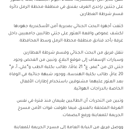
تلقى مدير أمن الإسكندرية، مساء اليوم الجمعة، بلاغًا بالعثور
على جثتين بإحدى الغرف بفندق في منطقة محطة الرمل دائرة
قسم شرطة العطارين.
كثفت أجهزة البحث الجنائي بمديرية أمن الأسكندرية جهودها
لكشف غموض واقعة العثور على جثتي طالبين جامعيين داخل
غرفة بأحد فنادق منطقة محطة الرمل وسط المحافظة.
نتقل فريق من البحث الجنائي وقسم شرطة العطارين
وسيارات الإسعاف إلى موقع البلاغ، وتبين من الفحص وجود
جثتي كل من “عمر، ع” 21 عامًا، طالب بكلية الطب و”علي، أ، م”
20 عامً، طالب بكلية الهندسة، ووجود شبهة جنائية في الوفاة
بعد العثور عليهما مشنوقين باستخدام إطارات الأقفال
الخاصة بالدراجات الهوائية.
وتبين من التحريات أن الطالبين يقيمان منذ فترة في نفس
الغرفة الملحقة بالفندق، فيما طوقت قوات الأمن مسرح
الجريمة للمعاينة ورفع البصمات.
ووصل فريق من النيابة العامة إلى مسرح الجريمة للمعاينة