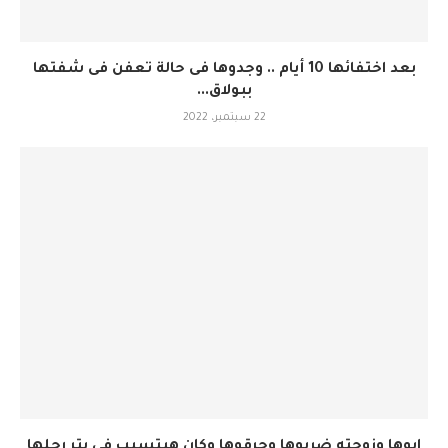
بعد اختفائها 10 أيام .. وجدوها فى حالة تعفن فى شفتها
ببولاق...
22 سبتمبر، 2022
ابوها وزوجته ضربوها وحرقوها وكان هيتسبب فى بتر رجلها