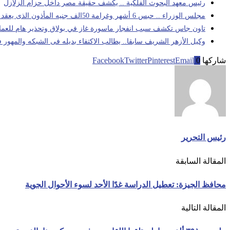
رئيس معهد البحوث الفلكية .. يكشف حقيقة مصر داخل حزام الزلازل
مجلس الوزراء .. حبس 6 أشهر وغرامة 50الف جنيه المأذون الذى يعقد فران زوجبن أقل من 18 عاما
تاون جاس تكشف سبب انفجار ماسورة غاز في بولاق وتحذير هام للعملا
وكيل الأزهر الشريف سابقا.. يطالب الاكتفاء بديله فى الشبكه والمهور
شاركها
0
Email
Pinterest
Twitter
Facebook
رئيس التحرير
المقالة السابقة
محافظ الجيزة: تعطيل الدراسة غدًا الأحد لسوء الأحوال الجوية
المقالة التالية