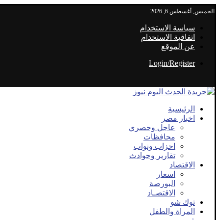
الخميس, أغسطس 6, 2026
سياسة الاستخدام
اتفاقية الاستخدام
عن الموقع
Login/Register
الرئيسية
اخبار مصر
عاجل وحصري
محافظات
احزاب ونواب
تقارير وحوادث
الاقتصاد
اسعار
البورصة
الاقتصـاد
توك شو
المراة والطفل