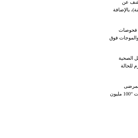
لكشف عن
)، بالإضافة
ى فحوصات
والموجات فوق
ل الصحية
م للحالة
ة، لافتًا إلى إحالة المرضى
للمستشفيات في حالة الاحتياج لإجراء تدخلات طبية متقدمة، مشيرًا إلى التنسيق بين برنامج “الرعاية الصحية المستمرة لكبار السن” ومبادرات “100 مليون