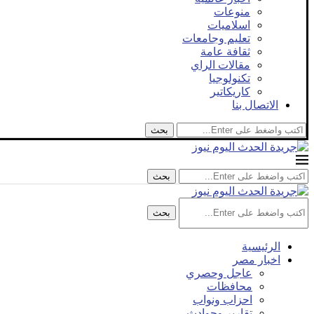
منوعات
اسلاميات
تعليم وجامعات
ثقافة عامة
مقالات الراي
تكنولوجيا
كاريكاتير
الاتصال بنا
بحث
بحث
بحث
الرئيسية
اخبار مصر
عاجل وحصري
محافظات
احزاب ونواب
تقارير وحوادث