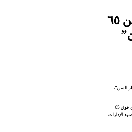
الصحة: تقديم الخدمات الطبية لـ ٦٦ ألف مواطن فوق سن ٦٥
ن”
 المستمرة لكبار السن”،
وأشار الدكتور حسام عبد الغفار المتحدث الرسمي لوزارة الصحة والسكان، إلى أن البرنامج يهدف إلى تحسين جودة الحياة الصحية لكبار السن فوق 65
 خلال 401 مركز طبي موزعين على جميع الإدارات