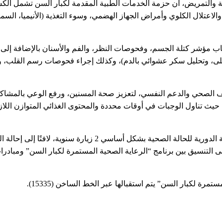
حية والتمريض، أن حزمة الخدمات الطبية المقدمة لكبار السن تشمل ا
عتلال الكلوي وأمراض الجهاز الهضمي، وسوء التغذية (الأنيميا، السمنة
ساب مؤشر كتلة الجسم، وفحوصات النظر، والفم والأسنان بالإضافة إل
كلى، وتحليل سكر عشوائي بالدم)، وكذلك إجراء فحوصات رسم القلب، 
ثقيف الصحي والدعم النفسي، لتعزيز صحة المسنين، ورفع الوعي بالمشاك
ن حيث تناول الوجبات في أوقات محددة والمحتوى الغذائي المتوازن اللاز
وأكد “عبد الرازق” أنه يتم تسليم المرضى كارت متابعة صحية، للمتابعة الدورية للحالة الصحية بشكل أساسي 2 زيارة سنوي
ة لكبار السن” يتم استقبالها عبر الخط الساخن (15335).