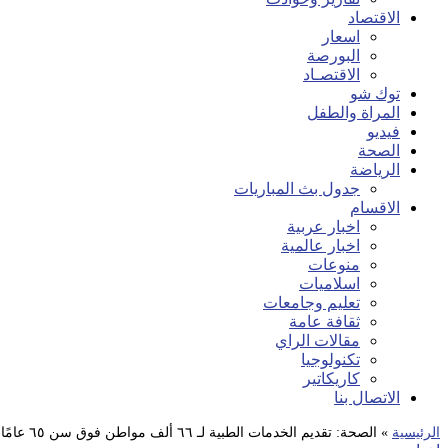
الاقتصاد
اسعار
البورصة
الاقتصـاد
توك شو
المراة والطفل
فيديو
الصحة
الرياضة
جدول بث المباريات
الاقسام
اخبار عربية
اخبار عالمية
منوعات
اسلاميات
تعليم وجامعات
ثقافة عامة
مقالات الراي
تكنولوجيا
كاريكاتير
الاتصال بنا
الرئيسية
»
الصحة: تقديم الخدمات الطبية لـ ٦٦ ألف مواطن فوق سن ٦٥ عامًا ضمن برنامج “الرعاية الصحية المستمرة لكبار السن”