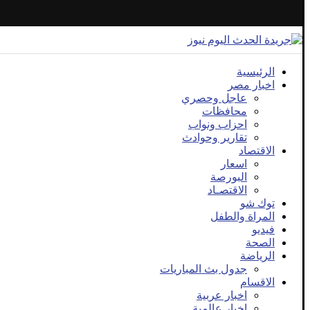
الرئيسية
اخبار مصر
عاجل وحصري
محافظات
احزاب ونواب
تقارير وحوادث
الاقتصاد
اسعار
البورصة
الاقتصـاد
توك شو
المراة والطفل
فيديو
الصحة
الرياضة
جدول بث المباريات
الاقسام
اخبار عربية
اخبار عالمية