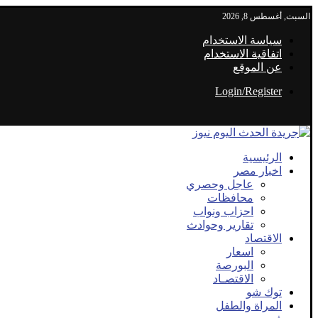
السبت, أغسطس 8, 2026
سياسة الاستخدام
اتفاقية الاستخدام
عن الموقع
Login/Register
الرئيسية
اخبار مصر
عاجل وحصري
محافظات
احزاب ونواب
تقارير وحوادث
الاقتصاد
اسعار
البورصة
الاقتصـاد
توك شو
المراة والطفل