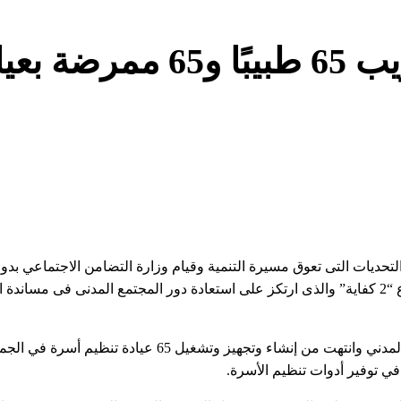
التضامن الأجتماعي :بدء تدريب 65 طبيبًا و5
التحديات التى تعوق مسيرة التنمية وقيام وزارة التضامن الاجتماعي بدو
من الزيادة السكانية وتحسين خصائص السكان وذلك من خلال مشروع “2 كفاية” والذى ارتكز على استعادة دور المجتمع المدنى فى مس
ومنذ عام 2018، تكثف وزارة التضامن الاجتماعى جهودها مع المجتمع المدني وانتهت من إنشاء وتجهيز وتشغ
ي توفير أدوات تنظيم الأسرة.