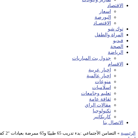
الاقتصاد
اسعار
البورصة
الاقتصـاد
توك شو
المراة والطفل
فيديو
الصحة
الرياضة
جدول بث المباريات
الاقسام
اخبار عربية
اخبار عالمية
منوعات
اسلاميات
تعليم وجامعات
ثقافة عامة
مقالات الراي
تكنولوجيا
كاريكاتير
الاتصال بنا
الرئيسية
»
التضامن الأجتماعي :بدء تدريب 65 طبيبًا و65 ممرضة بعيادات “2 كفاية”