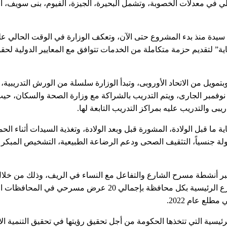
اً والأعلي في معدلات الخصوبة، وتشمل البحيرة، الجيزة، الفيوم، بنى سويف، ال
وقد قامت هذه العيادات بتقديم خدمات تنظيم الأسرة لحوالي 185,000 سيدة منذ بدء المشروع حتى الآن، وتعكف الوزارة في الوقت ا
خدمات الصحة الانجابية مع خدمات تنظيم الأسرة بعيادات “2 كفاية” لتقديم حزمة متكاملة من الخدمات تتوافق مع المعايير الد
مويل من الاتحاد الأوروبى، وتبدأ الوزارة سلسلة من الورش التدريبية،
دريب 65 طبيبًا و65 ممرضة بعيادات “2 كفاية” من 14 نوفمبر حتى 25 نوفمبر الجارى، ويتم التدريب بالشراكة مع وزارة الصحة وال
بى والتدريب عليه بمراكز التدريب التابعة لها.
 ما قبل الولادة، المشورة قبل وبعد الولادة، وتغذية السيدات أثناء ال
منقولة جنسياً، التثقيف الصحى ودعم الرضاعة الطبيعية، التشخيص المبك
ية الميدانية عبر أنشطة مسرح الشارع والتفاعل مع النساء في الريف، وذلك من خ
المسرحى “2 كفاية” بواقع عمل عرضين مسرحيين بالساحات والشوارع الرئيسية بكل محافظة بإجمالي 20 عرض مسرحي في
لع عام 2022.
يسية التي تتخذها الحكومة من أجل تحقيق رؤيتها في تحقيق التنمية الا