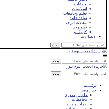
منوعات
اسلاميات
تعليم وجامعات
ثقافة عامة
مقالات الراي
تكنولوجيا
كاريكاتير
الاتصال بنا
بحث
بحث
بحث
الرئيسية
اخبار مصر
عاجل وحصري
محافظات
احزاب ونواب
تقارير وحوادث