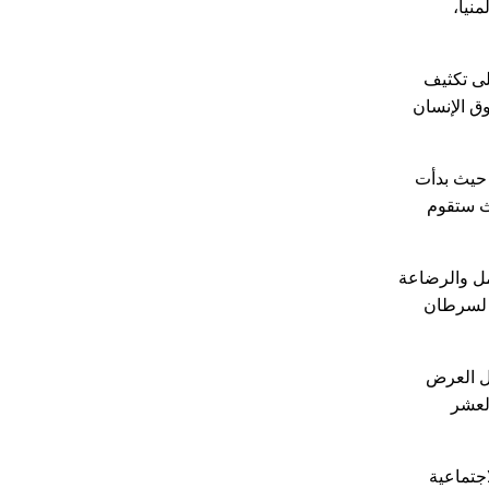
منيا،
لحالي على تكثيف
ولية لحقوق الإنسان
 حيث بدأت
سكان، حيث ستقوم
حمل والرضاعة
ر لسرطان
لال العرض
 المحافظات العشر
جتماعية