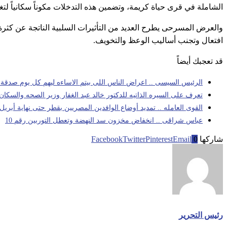
الشاملة في قرى حياة كريمة، وتضمين هذه التدخلات مكوناً سكانياً لتغيي
والعرض المسرحى يطرح العديد من التأثيرات السلبية الناتجة عن كثرة
افتعال وتجنب أساليب الوعظ والتخويف.
قد تعجبك أيضاً
الرئيس السيسى .. اعراض الناس اللى بيتم الاساءه ليهم كل يوم صدقة 
تعرف على السيره الذاتيه للدكتور خالد عبد الغفار وزير الصحه والسكان 
القوى العامله .. تمديد أوضاع الوافدين المصريين بقطر حتى نهاية أبريل
عباس شراقى .. انخفاض مخزون سد النهضة وتعطل التوربين رقم 10
شاركها
0
Email
Pinterest
Twitter
Facebook
رئيس التحرير