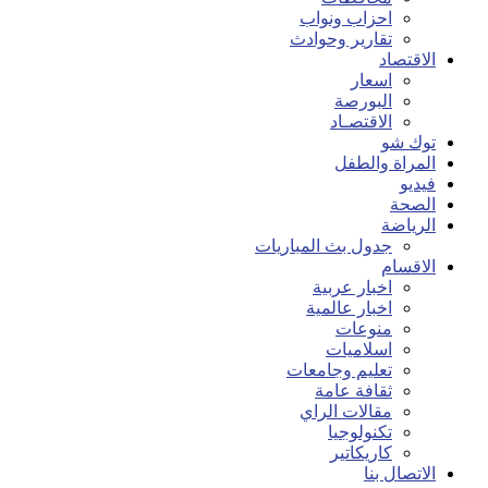
احزاب ونواب
تقارير وحوادث
الاقتصاد
اسعار
البورصة
الاقتصـاد
توك شو
المراة والطفل
فيديو
الصحة
الرياضة
جدول بث المباريات
الاقسام
اخبار عربية
اخبار عالمية
منوعات
اسلاميات
تعليم وجامعات
ثقافة عامة
مقالات الراي
تكنولوجيا
كاريكاتير
الاتصال بنا