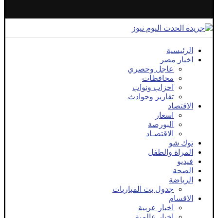
الرئيسية
اخبار مصر
عاجل وحصري
محافظات
احزاب ونواب
تقارير وحوادث
الاقتصاد
اسعار
البورصة
الاقتصـاد
توك شو
المراة والطفل
فيديو
الصحة
الرياضة
جدول بث المباريات
الاقسام
اخبار عربية
اخبار عالمية