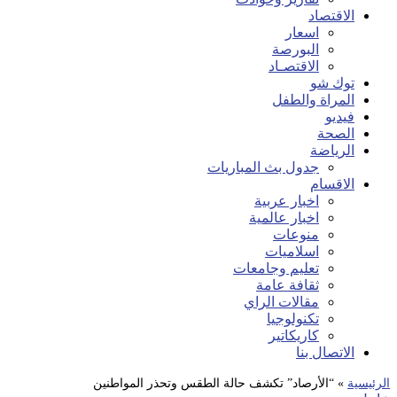
الاقتصاد
اسعار
البورصة
الاقتصـاد
توك شو
المراة والطفل
فيديو
الصحة
الرياضة
جدول بث المباريات
الاقسام
اخبار عربية
اخبار عالمية
منوعات
اسلاميات
تعليم وجامعات
ثقافة عامة
مقالات الراي
تكنولوجيا
كاريكاتير
الاتصال بنا
الرئيسية
»
“الأرصاد” تكشف حالة الطقس وتحذر المواطنين