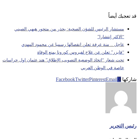
قد تعجبك أيضاً
مستشار الرئيس للشؤن الصحية: يحذر من متحور هيهي الصيني
“الاكثر إنتشارا”
عاجل .. منة عرفة تعلن انفصالها رسميا عن محمود المهدي
“فايزر” تعلن عن علاج لفيروس كورونا يمنع الوفاة
تحت شعار “اتخاذ الوضعية التصويب الإطلاق” هند عثمان اول حراسات
خاصة في الوطن العربي
شاركها
0
Email
Pinterest
Twitter
Facebook
رئيس التحرير