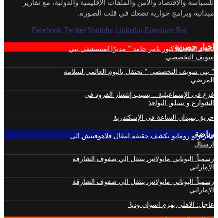
للسياسة والاقتصاد والأمن والملفات الإقليمية والدولية، مع تقارير
ميدانية وبرامج حوارية تضعك في قلب الصورة.
Facebook
Twitter
Youtube
Linkedin
Envelope
Rss
اخبار حصرية
تجديد الثقة للدكتور تامر حامد ” مديرًا لمستشفي بني
سويف التخصصي
” بني سويف التخصصي ” تحتفل باليوم العالمي لسلامة
المرضي
فزع فى الإسماعيلية .. بسبب إنتشار القرود فى
الشوارع و تسلق النوافذ
حريق بميدان الساعة في الإسكندرية
رياضة
فابريزيو رومانو يكشف حقيقه انتقال فلاهوفيتش الى
ارسنال
رسمياً: اليوناني مانولاس ينتقل الي صفوف الشارقة
الإماراتي
رسمياً: اليوناني مانولاس ينتقل الي صفوف الشارقة
الإماراتي
عاجل: الاهلي يهزم اسوان وديا