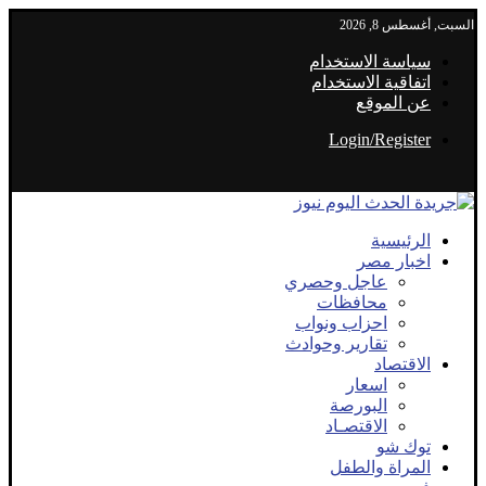
السبت, أغسطس 8, 2026
سياسة الاستخدام
اتفاقية الاستخدام
عن الموقع
Login/Register
الرئيسية
اخبار مصر
عاجل وحصري
محافظات
احزاب ونواب
تقارير وحوادث
الاقتصاد
اسعار
البورصة
الاقتصـاد
توك شو
المراة والطفل